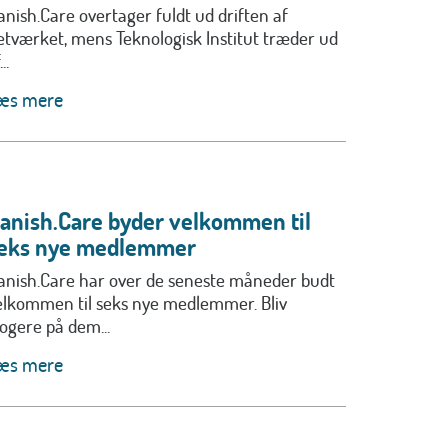
anish.Care overtager fuldt ud driften af
etværket, mens Teknologisk Institut træder ud
..
æs mere
anish.Care byder velkommen til
eks nye medlemmer
anish.Care har over de seneste måneder budt
elkommen til seks nye medlemmer. Bliv
logere på dem...
æs mere