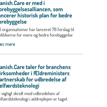
anish.Care er med i
orebyggelsesalliancen, som
ancerer historisk plan for bedre
orebyggelse
6 organisationer har lanceret 78 forslag til
olitikerne for mere og bedre forebyggelse
æs mere
anish.Care taler for branchens
irksomheder i Ældreministers
artnerskab for udbredelse af
elfærdsteknologi
t vigtigt skridt mod udbredelsen af
elfærdsteknologi i ældreplejen er taget.