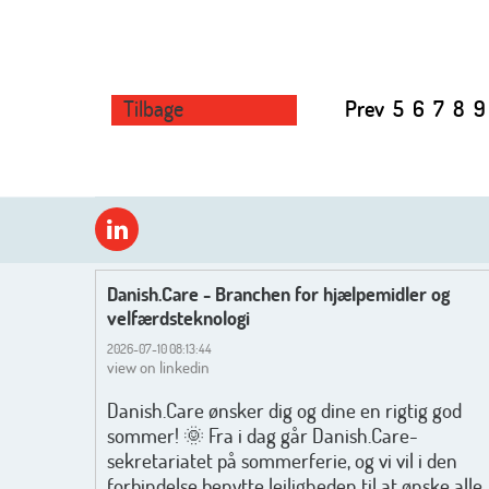
Tilbage
Prev
5
6
7
8
9
Danish.Care - Branchen for hjælpemidler og
velfærdsteknologi
2026-07-10 08:13:44
view on linkedin
Danish.Care ønsker dig og dine en rigtig god
sommer! 🌞 Fra i dag går Danish.Care-
sekretariatet på sommerferie, og vi vil i den
forbindelse benytte lejligheden til at ønske alle