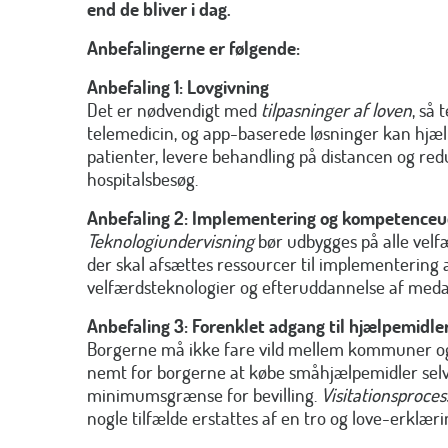
end de bliver i dag.
Anbefalingerne er følgende:
Anbefaling 1: Lovgivning
Det er nødvendigt med
tilpasninger af loven
, så
telemedicin, og app-baserede løsninger kan hjæ
patienter, levere behandling på distancen og re
hospitalsbesøg.
Anbefaling 2:
Implementering og kompetenceud
Teknologiundervisning
bør udbygges på alle velfæ
der skal afsættes ressourcer til implementering 
velfærdsteknologier og efteruddannelse af med
Anbefaling 3:
Forenklet adgang til hjælpemidle
Borgerne må ikke fare vild mellem kommuner og 
nemt for borgerne at købe småhjælpemidler selv,
minimumsgrænse for bevilling.
Visitationsproces
nogle tilfælde erstattes af en tro og love-erklæri