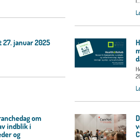
i...
L
 27. januar 2025
H
m
d
H
2
L
Branchedag om
D
v indblik i
v
eder og
C