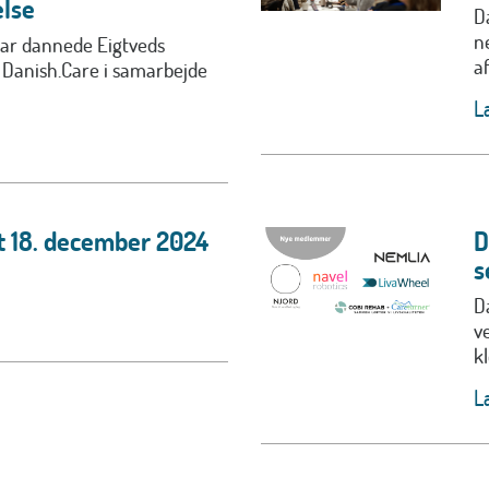
lse
D
n
uar dannede Eigtveds
af.
Danish.Care i samarbejde
L
t 18. december 2024
D
s
D
v
k
L