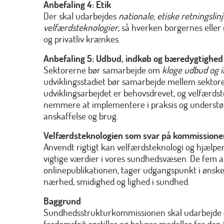
Anbefaling 4: Etik
Der skal udarbejdes
nationale, etiske retningslin
velfærdsteknologier
, så hverken borgernes eller
og privatliv krænkes.
Anbefaling 5: Udbud, indkøb og bæredygtighed
Sektorerne bør samarbejde om
kloge udbud og 
udviklingsstadiet bør samarbejde mellem sektore
udviklingsarbejdet er behovsdrevet, og velfærdst
nemmere at implementere i praksis og understø
anskaffelse og brug.
Velfærdsteknologien som svar på kommissione
Anvendt rigtigt kan velfærdsteknologi og hjælpe
vigtige værdier i vores sundhedsvæsen. De fem an
onlinepublikationen, tager udgangspunkt i ønsk
nærhed, smidighed og lighed i sundhed.
Baggrund
Sundhedsstrukturkommissionen skal udarbejde e
fordomsfrit opstiller og belyser modeller for den