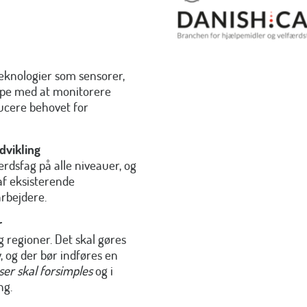
 teknologier som sensorer,
lpe med at monitorere
ducere behovet for
vikling
rdsfag på alle niveauer, og
af eksisterende
arbejdere.
r
regioner. Det skal gøres
 og der bør indføres en
ser skal forsimples
og i
ng.