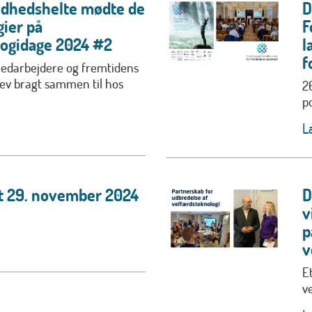
ndhedshelte mødte de
D
gier på
F
ogidage 2024 #2
l
f
darbejdere og fremtidens
lev bragt sammen til hos
2
p
L
t 29. november 2024
D
v
p
v
E
v