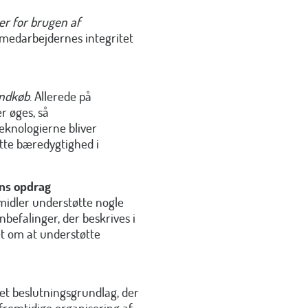
jer for brugen af
 medarbejdernes integritet
indkøb
. Allerede på
r øges, så
eknologierne bliver
tte bæredygtighed i
ns opdrag
midler understøtte nogle
befalinger, der beskrives i
et om at understøtte
t beslutningsgrundlag, der
 fremtidige organisering af