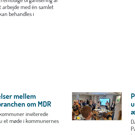
t arbejde med én samlet
 kan behandles i
elser mellem
P
branchen om MDR
u
æ
e kommuner inviterede
dnu et møde i kommunernes
D
P