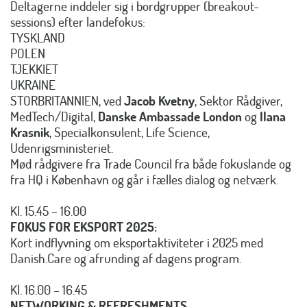
Deltagerne inddeler sig i bordgrupper (breakout-
sessions) efter landefokus:
TYSKLAND
POLEN
TJEKKIET
UKRAINE
STORBRITANNIEN, ved
Jacob Kvetny
, Sektor Rådgiver,
MedTech/Digital,
Danske Ambassade London
og
Ilana
Krasnik
, Specialkonsulent, Life Science,
Udenrigsministeriet.
Mød rådgivere fra Trade Council fra både fokuslande og
fra HQ i København og går i fælles dialog og netværk.
Kl. 15.45 – 16.00
FOKUS FOR EKSPORT 2025:
Kort indflyvning om eksportaktiviteter i 2025 med
Danish.Care og afrunding af dagens program.
Kl. 16.00 – 16.45
NETWORKING & REFRESHMENTS