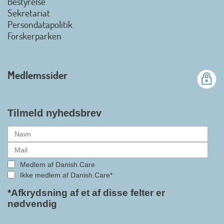
Bestyrelse
Det er en stor glæde, at
Sekretariat
Danish.Care fra den 01. juli 2026
Persondatapolitik
officielt kan kalde sig for
Forskerparken
medlemsforening i DI - Dansk
Industri. Samarbejdet skal styrke
branchens politiske
Medlemssider
gennemslagskraft og skabe
bedre vilkår for virksomheder
inden for velfærdsteknologi og
hjælpemidler samt give
Tilmeld nyhedsbrev
medlemmerne adgang til en
række nye individuelle
medlemsservices leveret af DI. At
alle formaliteterne nu er på plads
Medlem af Danish.Care
i samarbejdet mellem
Ikke medlem af Danish.Care*
Danish.Care og DI glæder
bestyrelsesleder i Danish.Care,
*Afkrydsning af et af disse felter er
nødvendig
Claus Ipsen. Han betragter
indlemmelsen i DI som en