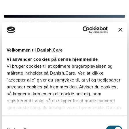
Velkommen til Danish.Care
Vi anvender cookies på denne hjemmeside
Vi bruger cookies til at optimere brugeroplevelsen og
målrette indholdet på Danish.Care. Ved at klikke
"accepter alle" giver du samtykke til, at vi og tredjeparter
anvender cookies på hjemmesiden. Afviser du cookies,
så lægger vi kun en enkelt cookie hos dig, som
registrerer dit valg, så du slipper for at møde banneret
igen næste gang, du besøger vores hjemmeside. Du kan
til enhver tid trække dit samtykke til cookies tilbage ved
at nulstille cookieindstillinger i din browser.
Læs hele
Samtykkevalg
Danish.Cares privatlivs- og cookiepolitik