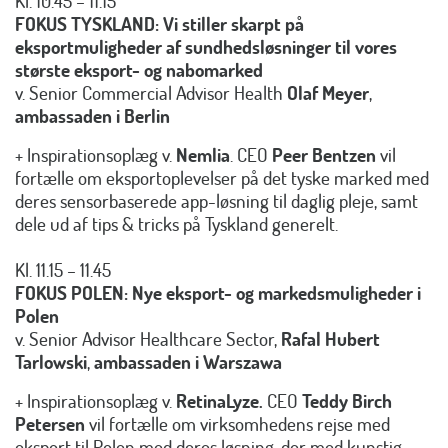
Kl. 10.45 – 11.15
FOKUS TYSKLAND: Vi stiller skarpt på
eksportmuligheder af sundhedsløsninger til vores
største eksport- og nabomarked
v. Senior Commercial Advisor Health
Olaf Meyer
,
ambassaden i Berlin
+ Inspirationsoplæg v.
Nemlia
. CEO
Peer Bentzen
vil
fortælle om eksportoplevelser på det tyske marked med
deres sensorbaserede app-løsning til daglig pleje, samt
dele ud af tips & tricks på Tyskland generelt.
Kl. 11.15 – 11.45
FOKUS POLEN: Nye eksport- og markedsmuligheder i
Polen
v. Senior Advisor Healthcare Sector,
Rafal Hubert
Tarlowski
,
ambassaden i Warszawa
+ Inspirationsoplæg v.
RetinaLyze.
CEO
Teddy Birch
Petersen
vil fortælle om virksomhedens rejse med
eksport til Polen med deres løsning, der med kunstig