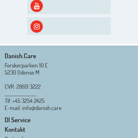
spændende og aktivt
efterårsæson, så går turen først
ud i solen, ned til vandet og ind i
skyggen igen. Danish.Care holder
sommerlukket i uge 29 + 30.
Rigtig god sommer til jer alle 😎
Mvh. Anders, Helle og Malthe
Danish.Care
Forskerparken 10 E
5230 Odense M
CVR: 2869 3222
_________________
Tlf.
+45 3254 2425
Danish.Care - Branchen for
E-mail
: info@danish.care
hjælpemidler og
velfærdsteknologi
DI Service
2026-07-02 08:20:06
Kontakt
view on linkedin