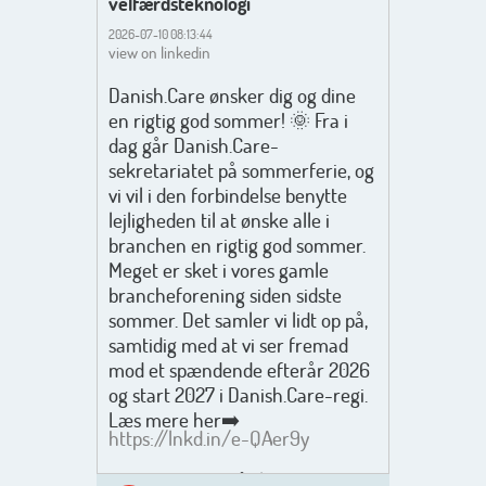
velfærdsteknologi
2026-07-10 08:13:44
view on linkedin
Danish.Care ønsker dig og dine
en rigtig god sommer! 🌞 Fra i
dag går Danish.Care-
sekretariatet på sommerferie, og
vi vil i den forbindelse benytte
lejligheden til at ønske alle i
branchen en rigtig god sommer.
Meget er sket i vores gamle
brancheforening siden sidste
sommer. Det samler vi lidt op på,
samtidig med at vi ser fremad
mod et spændende efterår 2026
og start 2027 i Danish.Care-regi.
Læs mere her➡️
https://lnkd.in/e-QAer9y
Men inden det går løs med en