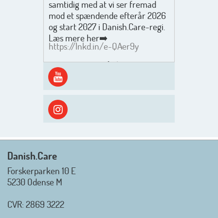
samtidig med at vi ser fremad
mod et spændende efterår 2026
og start 2027 i Danish.Care-regi.
Læs mere her➡️
https://lnkd.in/e-QAer9y
Men inden det går løs med en
spændende og aktivt
efterårsæson, så går turen først
ud i solen, ned til vandet og ind i
skyggen igen. Danish.Care holder
sommerlukket i uge 29 + 30.
Rigtig god sommer til jer alle 😎
Mvh. Anders, Helle og Malthe
Danish.Care
Forskerparken 10 E
5230 Odense M
CVR: 2869 3222
_________________