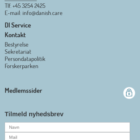
Tlf.
+45 3254 2425
Danish.Care - Branchen for
E-mail
: info@danish.care
hjælpemidler og
velfærdsteknologi
DI Service
2026-07-02 08:20:06
Kontakt
view on linkedin
Bestyrelse
Det er en stor glæde, at
Sekretariat
Danish.Care fra den 01. juli 2026
Persondatapolitik
officielt kan kalde sig for
Forskerparken
medlemsforening i DI - Dansk
Industri. Samarbejdet skal styrke
branchens politiske
Medlemssider
gennemslagskraft og skabe
bedre vilkår for virksomheder
inden for velfærdsteknologi og
hjælpemidler samt give
Tilmeld nyhedsbrev
medlemmerne adgang til en
række nye individuelle
medlemsservices leveret af DI. At