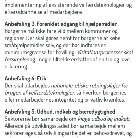
implementering af eksisterende velfærdsteknologier og
efteruddannelse af medarbejdere.
Anbefaling 3:
Forenklet adgang til hjælpemidler
Borgerne må ikke fare vild mellem kommuner og
regioner. Det skal gøres nemt for borgerne at købe
småhjælpemidler selv, og der bør indføres en
minimumsgrænse for bevilling.
Visitationsprocesser skal
forsimples
og i nogle tilfælde erstattes af en tro og love-
erklæring.
Anbefaling 4: Etik
Der skal udarbejdes
nationale, etiske retningslinjer for
brugen af velfærdsteknologier
, så hverken borgernes
eller medarbejdernes integritet og privatliv krænkes.
Anbefaling 5: Udbud, indkøb og bæredygtighed
Sektorerne bør samarbejde om
kloge udbud og indkøb
.
Allerede på udviklingsstadiet bør samarbejde mellem
sektorer øges, så udviklingsarbejdet er behovsdrevet, og