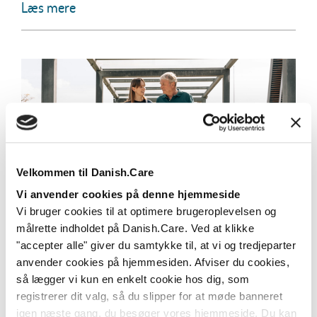
Læs mere
Velkommen til Danish.Care
Vi anvender cookies på denne hjemmeside
Vi bruger cookies til at optimere brugeroplevelsen og
Ny undersøgelse: Udbredelse og brug af
målrette indholdet på Danish.Care. Ved at klikke
velfærdsteknologi er vigtigt i de danske
"accepter alle" giver du samtykke til, at vi og tredjeparter
kommuner – men vi har ikke tid
anvender cookies på hjemmesiden. Afviser du cookies,
så lægger vi kun en enkelt cookie hos dig, som
I en ny undersøgelse peger store dele af det
kommunale landskab på, at udbredelse og brug af...
registrerer dit valg, så du slipper for at møde banneret
igen næste gang, du besøger vores hjemmeside. Du kan