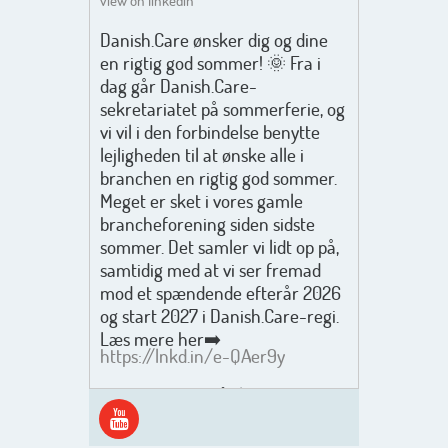
view on linkedin
Danish.Care ønsker dig og dine
en rigtig god sommer! 🌞 Fra i
dag går Danish.Care-
sekretariatet på sommerferie, og
vi vil i den forbindelse benytte
lejligheden til at ønske alle i
branchen en rigtig god sommer.
Meget er sket i vores gamle
brancheforening siden sidste
sommer. Det samler vi lidt op på,
samtidig med at vi ser fremad
mod et spændende efterår 2026
og start 2027 i Danish.Care-regi.
Læs mere her➡️
https://lnkd.in/e-QAer9y
Men inden det går løs med en
spændende og aktivt
efterårsæson, så går turen først