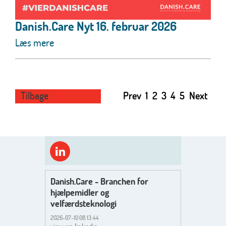
Danish.Care Nyt 16. februar 2026
Læs mere
Tilbage
Prev
1
2
3
4
5
Next
Danish.Care - Branchen for
hjælpemidler og
velfærdsteknologi
2026-07-10 08:13:44