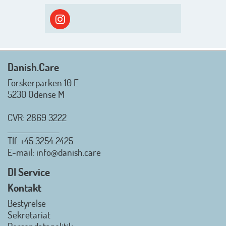
ud i solen, ned til vandet og ind i
skyggen igen. Danish.Care holder
sommerlukket i uge 29 + 30.
Rigtig god sommer til jer alle 😎
Mvh. Anders, Helle og Malthe
Danish.Care
Forskerparken 10 E
5230 Odense M
CVR: 2869 3222
_________________
Tlf.
+45 3254 2425
Danish.Care - Branchen for
E-mail
: info@danish.care
hjælpemidler og
velfærdsteknologi
DI Service
2026-07-02 08:20:06
Kontakt
view on linkedin
Bestyrelse
Det er en stor glæde, at
Sekretariat
Danish.Care fra den 01. juli 2026