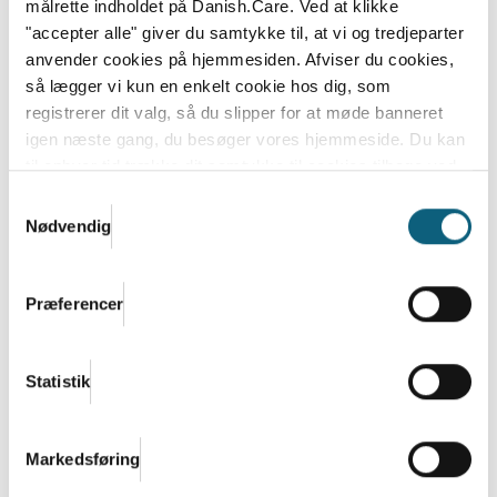
målrette indholdet på Danish.Care. Ved at klikke
"accepter alle" giver du samtykke til, at vi og tredjeparter
anvender cookies på hjemmesiden. Afviser du cookies,
så lægger vi kun en enkelt cookie hos dig, som
registrerer dit valg, så du slipper for at møde banneret
igen næste gang, du besøger vores hjemmeside. Du kan
til enhver tid trække dit samtykke til cookies tilbage ved
at nulstille cookieindstillinger i din browser.
Læs hele
Samtykkevalg
Danish.Cares privatlivs- og cookiepolitik
Danish.Care Nyt 6. marts 2026
Nødvendig
Læs mere
Præferencer
Statistik
Markedsføring