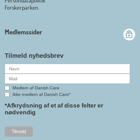
Persondatapolitik
officielt kan kalde sig for
Forskerparken
medlemsforening i DI - Dansk
Industri. Samarbejdet skal styrke
branchens politiske
Medlemssider
gennemslagskraft og skabe
bedre vilkår for virksomheder
inden for velfærdsteknologi og
hjælpemidler samt give
Tilmeld nyhedsbrev
medlemmerne adgang til en
række nye individuelle
medlemsservices leveret af DI. At
alle formaliteterne nu er på plads
Medlem af Danish.Care
i samarbejdet mellem
Ikke medlem af Danish.Care*
Danish.Care og DI glæder
bestyrelsesleder i Danish.Care,
*Afkrydsning af et af disse felter er
nødvendig
Claus Ipsen. Han betragter
indlemmelsen i DI som en
fremtidssikring af Danish.Care,
som både er med til at styrke