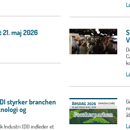
L
 21. maj 2026
S
V
D
C
ko
L
 DI styrker branchen
G
m
nologi og
å
L
 Industri (DI) indleder et