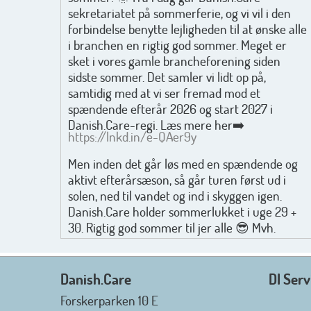
sekretariatet på sommerferie, og vi vil i den
forbindelse benytte lejligheden til at ønske alle
i branchen en rigtig god sommer. Meget er
sket i vores gamle brancheforening siden
sidste sommer. Det samler vi lidt op på,
samtidig med at vi ser fremad mod et
spændende efterår 2026 og start 2027 i
Danish.Care-regi. Læs mere her➡️
https://lnkd.in/e-QAer9y
Men inden det går løs med en spændende og
aktivt efterårsæson, så går turen først ud i
solen, ned til vandet og ind i skyggen igen.
Danish.Care holder sommerlukket i uge 29 +
30. Rigtig god sommer til jer alle 😎 Mvh.
Anders, Helle og Malthe
Danish.Care
DI Serv
Forskerparken 10 E