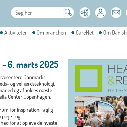
Aktiviteter
Om branchen
CareNet
Om Danish
. - 6. marts 2025
an præsentere Danmarks
eds- og velfærdsteknologi.
s måned og afholdes næste
Bella Center Copenhagen.
m for inspiration, faglig
 pleje- og
ed for at opleve de nyeste