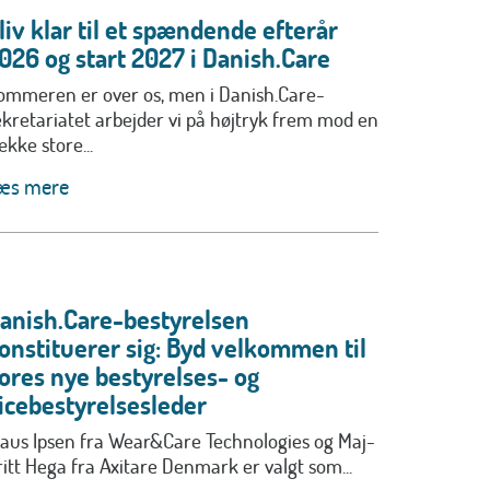
liv klar til et spændende efterår
026 og start 2027 i Danish.Care
ommeren er over os, men i Danish.Care-
ekretariatet arbejder vi på højtryk frem mod en
ække store...
æs mere
anish.Care-bestyrelsen
onstituerer sig: Byd velkommen til
ores nye bestyrelses- og
icebestyrelsesleder
laus Ipsen fra Wear&Care Technologies og Maj-
ritt Hega fra Axitare Denmark er valgt som...