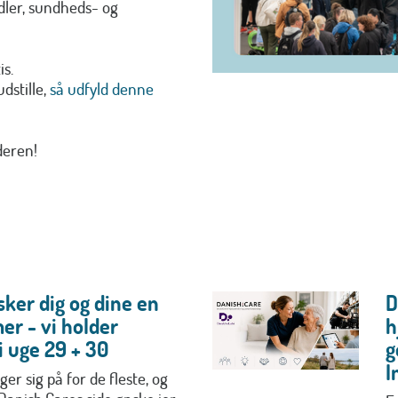
dler, sundheds- og
is.
dstille,
så udfyld denne
deren!
ker dig og dine en
D
er - vi holder
h
 uge 29 + 30
g
I
r sig på for de fleste, og