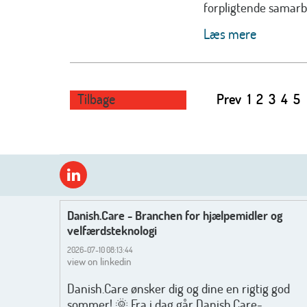
forpligtende samarbe
Læs mere
Tilbage
Prev
1
2
3
4
5
Danish.Care - Branchen for hjælpemidler og
velfærdsteknologi
2026-07-10 08:13:44
view on linkedin
Danish.Care ønsker dig og dine en rigtig god
sommer! 🌞 Fra i dag går Danish.Care-