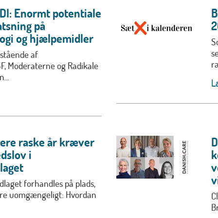
DI: Enormt potentiale
B
atsning på
2
ogi og hjælpemidler
S
s
stående af
r
SF, Moderaterne og Radikale
...
L
lere raske år kræver
D
dslov i
k
laget
v
v
laget forhandles på plads,
ære uomgængeligt: Hvordan
C
B