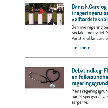
Danish.Care og 
i regeringens s
velfærdsteknol
Den nye regering be
Socialdemokratiet, 
Venstre vil lancere en
Læs mere
Debatindlæg: F
en folkesundhe
regeringsgrund
Mens regeringsgrund
bør ét spørgsmål v
sørger vi...