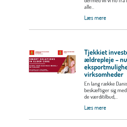
dermed vil vi nu fra
alle...
Læs mere
Tjekkiet invest
ældrepleje – n
eksportmulighe
virksomheder
En lang række Dan
beskæftiger sig med
de værditilbud,...
Læs mere