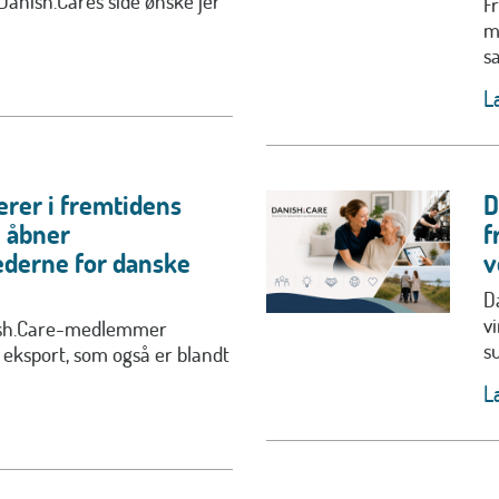
 Danish.Cares side ønske jer
Fr
m
s
L
erer i fremtidens
D
u åbner
f
derne for danske
v
D
v
ish.Care-medlemmer
s
 eksport, som også er blandt
L