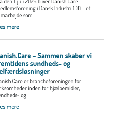
a den 1. juli 2026 bliver Danish.Care
edlemsforening i Dansk Industri (DI) – et
amarbejde som...
æs mere
anish.Care – Sammen skaber vi
remtidens sundheds- og
elfærdsløsninger
anish.Care er brancheforeningen for
irksomheder inden for hjælpemidler,
undheds- og...
æs mere