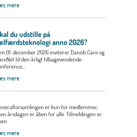
æs mere
kal du udstille på
elfærdsteknologi anno 2026?
en 01. december 2026 inviterer Danish.Care og
areNet til den årligt tilbagevendende
nference,...
æs mere
eneralforsamlingen er kun for medlemmer,
en årsdagen er åben for alle. Tilmeldingen er
ben.
æs mere