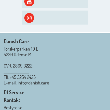
spændende og aktivt
efterårsæson, så går turen først
ud i solen, ned til vandet og ind i
skyggen igen. Danish.Care holder
sommerlukket i uge 29 + 30.
Rigtig god sommer til jer alle 😎
Mvh. Anders, Helle og Malthe
Danish.Care
Forskerparken 10 E
5230 Odense M
CVR: 2869 3222
_________________
Tlf.
+45 3254 2425
Danish.Care - Branchen for
E-mail
: info@danish.care
hjælpemidler og
velfærdsteknologi
DI Service
2026-07-02 08:20:06
Kontakt
view on linkedin
Bestyrelse