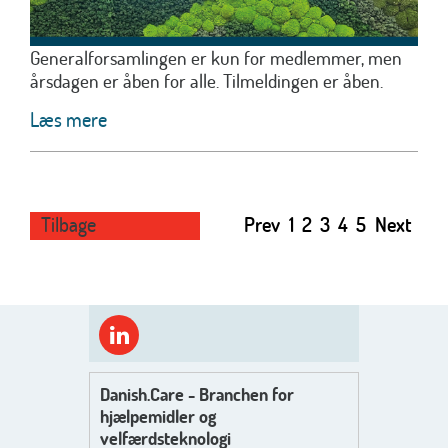
Generalforsamlingen er kun for medlemmer, men
årsdagen er åben for alle. Tilmeldingen er åben.
Læs mere
Tilbage
Prev
1
2
3
4
5
Next
Danish.Care - Branchen for
hjælpemidler og
velfærdsteknologi