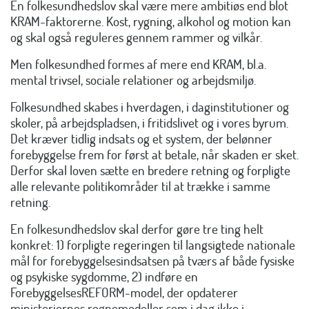
En folkesundhedslov skal være mere ambitiøs end blot
KRAM-faktorerne. Kost, rygning, alkohol og motion kan
og skal også reguleres gennem rammer og vilkår.
Men folkesundhed formes af mere end KRAM, bl.a.
mental trivsel, sociale relationer og arbejdsmiljø.
Folkesundhed skabes i hverdagen, i daginstitutioner og
skoler, på arbejdspladsen, i fritidslivet og i vores byrum.
Det kræver tidlig indsats og et system, der belønner
forebyggelse frem for først at betale, når skaden er sket.
Derfor skal loven sætte en bredere retning og forpligte
alle relevante politikområder til at trække i samme
retning.
En folkesundhedslov skal derfor gøre tre ting helt
konkret: 1) forpligte regeringen til langsigtede nationale
mål for forebyggelsesindsatsen på tværs af både fysiske
og psykiske sygdomme, 2) indføre en
ForebyggelsesREFORM-model, der opdaterer
ministeriernes regnemodeller som i dag ikke i