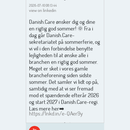
2026-07-10 08:13:44
view on linkedin
Danish.Care ønsker dig og dine
en rigtig god sommer! 🌞 Fra i
dag går Danish.Care-
sekretariatet på sommerferie, og
vi vil i den forbindelse benytte
lejligheden til at ønske alle i
branchen en rigtig god sommer.
Meget er sket i vores gamle
brancheforening siden sidste
sommer. Det samler vi lidt op på,
samtidig med at vi ser fremad
mod et spændende efterår 2026
og start 2027 i Danish.Care-regi.
Læs mere her➡️
https://lnkd.in/e-QAer9y
Men inden det går løs med en