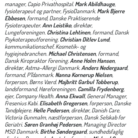
manager, Capio Privathospital.
Mark Abildhauge
,
fysioterapeut og partner, FysioDanmark.
Mark Bjerre
Ebbesen
, formand, Danske Praktiserende
Fysioterapeuter.
Ann Leistiko
, direktør,
Lungeforeningen.
Christina Lehtinen
, formand, Dansk
Psykoterapeutforening.
Christian Ditlev Lund
,
kommunikationschef, Kosmetik- og
hygiejnebranchen.
Michael Christensen
, formand,
Dansk Kiropraktor Forening.
Anne Holm Hansen
,
direktør, Astma-Allergi Danmark.
Anders Nedergaard
,
formand, PTdanmark.
Nanna Kornerup Nielsen
,
forperson, Børns Værd.
Majbritt Garbul Tobberup
,
landsformand, Høreforeningen.
Camilla Frydenberg
,
ejer, Company Health.
Anna Ekwall
, General Manager,
Fresenius Kabi.
Elisabeth Gregersen
, forperson, Danske
Tandplejere.
Helle Pedersen
, direktør, Danish Care.
Victoria Gunmalm, næstforperson, Dansk Selskab for
Geriatri.
Søren Granhøj Pedersen
, Managing Director
MSD Danmark.
Birthe Søndergaard
, sundhedsfaglig