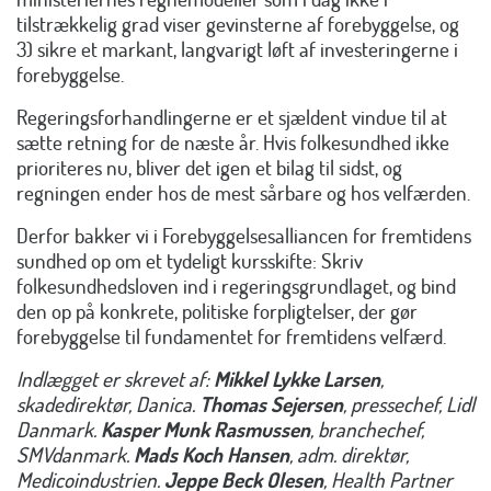
tilstrækkelig grad viser gevinsterne af forebyggelse, og
3) sikre et markant, langvarigt løft af investeringerne i
forebyggelse.
Regeringsforhandlingerne er et sjældent vindue til at
sætte retning for de næste år. Hvis folkesundhed ikke
prioriteres nu, bliver det igen et bilag til sidst, og
regningen ender hos de mest sårbare og hos velfærden.
Derfor bakker vi i Forebyggelsesalliancen for fremtidens
sundhed op om et tydeligt kursskifte: Skriv
folkesundhedsloven ind i regeringsgrundlaget, og bind
den op på konkrete, politiske forpligtelser, der gør
forebyggelse til fundamentet for fremtidens velfærd.
Indlægget er skrevet af:
Mikkel Lykke Larsen
,
skadedirektør, Danica.
Thomas Sejersen
, pressechef, Lidl
Danmark.
Kasper Munk Rasmussen
, branchechef,
SMVdanmark.
Mads Koch Hansen
, adm. direktør,
Medicoindustrien.
Jeppe Beck Olesen
, Health Partner