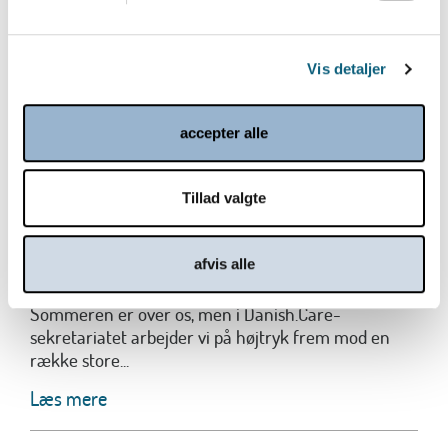
Vis detaljer
accepter alle
Tillad valgte
Bliv klar til et spændende efterår 2026
afvis alle
og start 2027 i Danish.Care
Sommeren er over os, men i Danish.Care-
sekretariatet arbejder vi på højtryk frem mod en
række store...
Læs mere