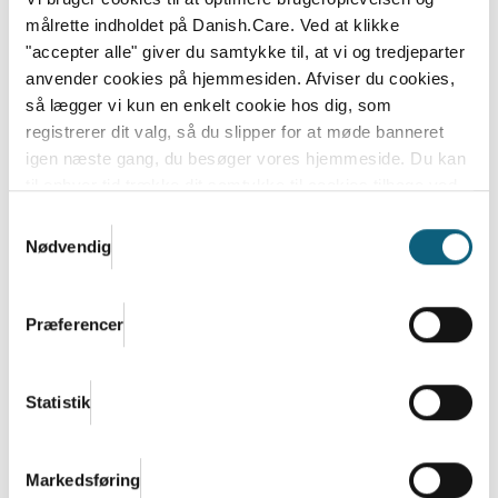
målrette indholdet på Danish.Care. Ved at klikke
"accepter alle" giver du samtykke til, at vi og tredjeparter
anvender cookies på hjemmesiden. Afviser du cookies,
så lægger vi kun en enkelt cookie hos dig, som
registrerer dit valg, så du slipper for at møde banneret
igen næste gang, du besøger vores hjemmeside. Du kan
til enhver tid trække dit samtykke til cookies tilbage ved
at nulstille cookieindstillinger i din browser.
Læs hele
Samtykkevalg
Danish.Cares privatlivs- og cookiepolitik
Nødvendig
Danish.Care og DI: Enormt potentiale i
regeringens satsning på
Præferencer
velfærdsteknologi og hjælpemidler
Den nye regering bestående af Socialdemokratiet,
Statistik
SF, Moderaterne og Radikale Venstre vil lancere en...
Læs mere
Markedsføring