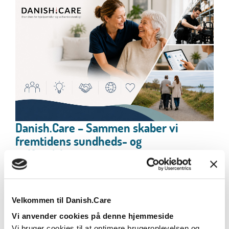
Danish.Care – Sammen skaber vi
fremtidens sundheds- og
velfærdsløsninger
Danish.Care er brancheforeningen for
virksomheder inden for hjælpemidler, sundheds-
og...
Velkommen til Danish.Care
Læs mere
Vi anvender cookies på denne hjemmeside
Vi bruger cookies til at optimere brugeroplevelsen og