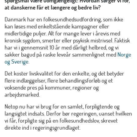
spørgsmål være uomgængeligt: Hvordan sørger vi for,
at danskerne får et længere og bedre liv?
Danmark har en folkesundhedsudfordring, som ikke
kan løses med enkeltstående kampagner eller
midlertidige puljer. Alt for mange lever i årevis med
kronisk sygdom, smerter eller psykisk mistrivsel. Faktisk
har vi i gennemsnit 10 år med dårligt helbred, og vi
sakker bagud på raske leveår sammenlignet med
Norge
og Sverige
.
Det koster livskvalitet for den enkelte, og det betyder
flere indlæggelser, flere behandlingsforløb og et
voksende pres på kommuner, regioner og
arbejdsmarked.
Netop nu har vi brug for en samlet, forpligtende og
langsigtet indsats. Derfor bør regeringen, uanset hvilken
vi får, forpligte sig på en folkesundhedslov, skrevet
direkte ind i regeringsgrundlaget.