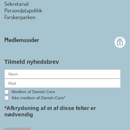
Det er en stor glæde, at
Sekretariat
Danish.Care fra den 01. juli 2026
Persondatapolitik
officielt kan kalde sig for
Forskerparken
medlemsforening i DI - Dansk
Industri. Samarbejdet skal styrke
branchens politiske
Medlemssider
gennemslagskraft og skabe
bedre vilkår for virksomheder
inden for velfærdsteknologi og
hjælpemidler samt give
Tilmeld nyhedsbrev
medlemmerne adgang til en
række nye individuelle
medlemsservices leveret af DI. At
alle formaliteterne nu er på plads
Medlem af Danish.Care
i samarbejdet mellem
Ikke medlem af Danish.Care*
Danish.Care og DI glæder
bestyrelsesleder i Danish.Care,
*Afkrydsning af et af disse felter er
nødvendig
Claus Ipsen. Han betragter
indlemmelsen i DI som en
fremtidssikring af Danish.Care,