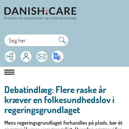
Debatindlæg: Flere raske år
kræver en folkesundhedslov i
regeringsgrundlaget
Mens regeringsgrundlaget forhandles på plads, bør ét