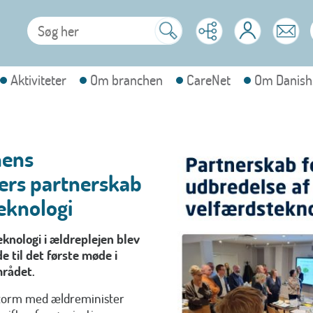
Aktiviteter
Om branchen
CareNet
Om Danish
hens
ers partnerskab
eknologi
eknologi i ældreplejen blev
e til det første møde i
mrådet.
nstorm med ældreminister