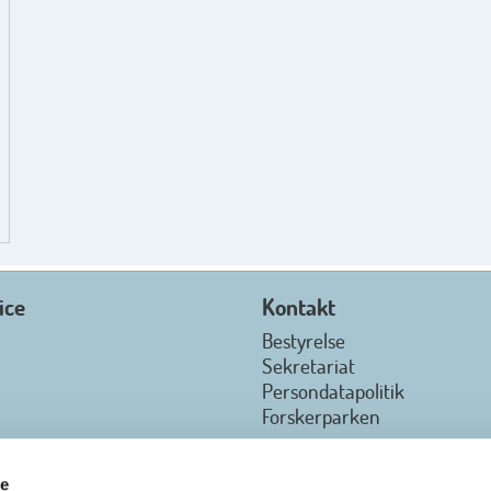
ice
Kontakt
Bestyrelse
Sekretariat
Persondatapolitik
Forskerparken
re