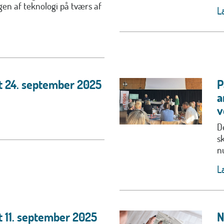
en af teknologi på tværs af
L
t 24. september 2025
P
a
v
D
s
nu
L
t 11. september 2025
N