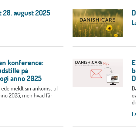
t 28. august 2025
D
L
en konference:
E
dstille på
b
ogi anno 2025
D
erede meldt sin ankomst til
D
nno 2025, men hvad får
o
di
L