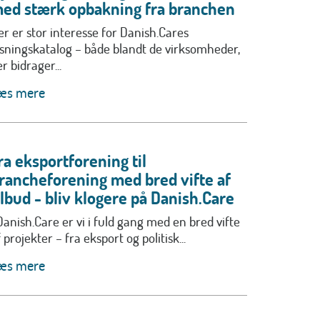
ed stærk opbakning fra branchen
er er stor interesse for Danish.Cares
øsningskatalog – både blandt de virksomheder,
r bidrager...
æs mere
ra eksportforening til
rancheforening med bred vifte af
ilbud - bliv klogere på Danish.Care
 Danish.Care er vi i fuld gang med en bred vifte
 projekter – fra eksport og politisk...
æs mere