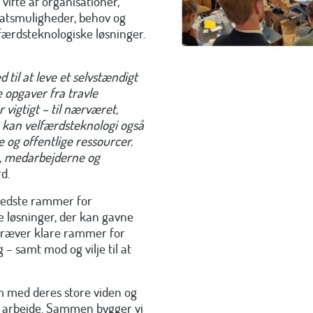
ifte af organisationer,
atsmuligheder, behov og
færdsteknologiske løsninger.
til at leve et selvstændigt
e opgaver fra travle
r vigtigt – til nærværet,
 kan velfærdsteknologi også
 og offentlige ressourcer.
e, medarbejderne og
d.
 bedste rammer for
e løsninger, der kan gavne
kræver klare rammer for
– samt mod og vilje til at
m med deres store viden og
ge arbejde. Sammen bygger vi