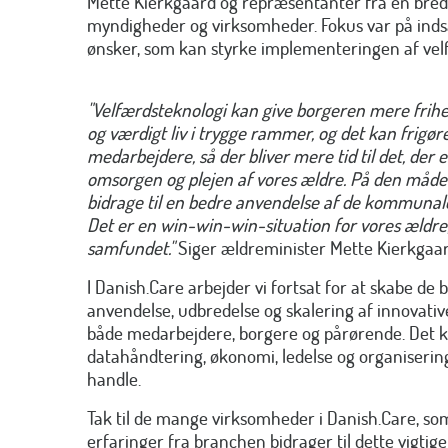
Mette Kierkgaard og repræsentanter fra en bred v
myndigheder og virksomheder. Fokus var på inds
ønsker, som kan styrke implementeringen af vel
"Velfærdsteknologi kan give borgeren mere frihed 
og værdigt liv i trygge rammer, og det kan frigør
medarbejdere, så der bliver mere tid til det, der e
omsorgen og plejen af vores ældre. På den måde
bidrage til en bedre anvendelse af de kommunale
Det er en win-win-win-situation for vores ældr
samfundet."
Siger ældreminister Mette Kierkgaar
I Danish.Care arbejder vi fortsat for at skabe de
anvendelse, udbredelse og skalering af innovativ
både medarbejdere, borgere og pårørende. Det 
datahåndtering, økonomi, ledelse og organisering 
handle.
Tak til de mange virksomheder i Danish.Care, so
erfaringer fra branchen bidrager til dette vigti