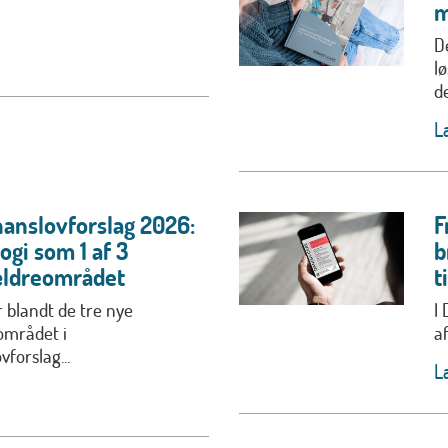
m
D
l
de
L
nanslovforslag 2026:
F
gi som 1 af 3
b
 ældreområdet
t
 blandt de tre nye
I
området i
af
forslag...
L