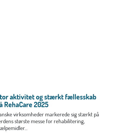
tor aktivitet og stærkt fællesskab
å RehaCare 2025
anske virksomheder markerede sig stærkt på
erdens største messe for rehabilitering,
jælpemidler...