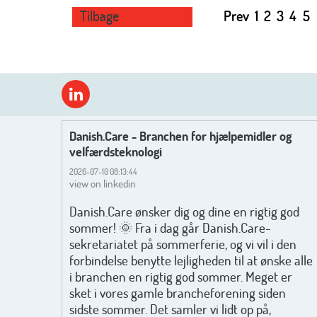
Tilbage
Prev
1
2
3
4
5
Danish.Care - Branchen for hjælpemidler og
velfærdsteknologi
2026-07-10 08:13:44
view on linkedin
Danish.Care ønsker dig og dine en rigtig god
sommer! 🌞 Fra i dag går Danish.Care-
sekretariatet på sommerferie, og vi vil i den
forbindelse benytte lejligheden til at ønske alle
i branchen en rigtig god sommer. Meget er
sket i vores gamle brancheforening siden
sidste sommer. Det samler vi lidt op på,