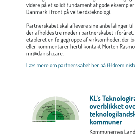
videre på et solidt fundament af gode eksempler 
Danmark i front på velfærdsteknologi.
Partnerskabet skal aflevere sine anbefalinger ti
der afholdes tre møder i partnerskabet i foråret. 
etableret en følgegruppe af virksomheder, der bid
eller kommentarer hertil kontakt Morten Rasmu
mr@danish.care.
Læs mere om partnerskabet her på Ældreminist
KL’s Teknologir
overblikket ov
teknologilands
kommuner
Kommunernes Lands