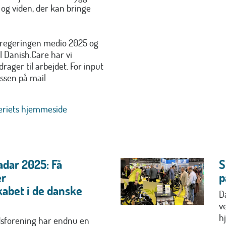
og viden, der kan bringe
l regeringen medio 2025 og
I Danish.Care har vi
rager til arbejdet. For input
ssen på mail
eriets hjemmeside
adar 2025: Få
S
er
p
kabet i de danske
D
v
h
forening har endnu en