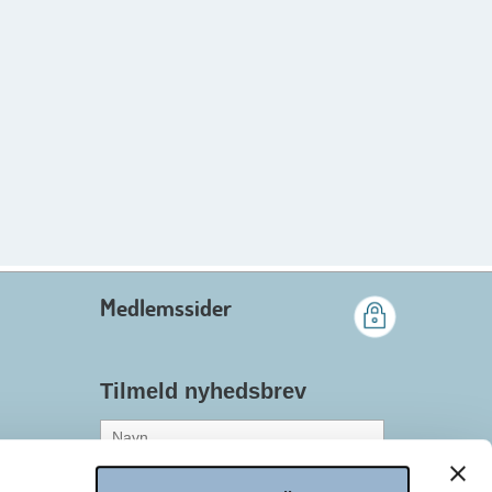
Medlemssider
Tilmeld nyhedsbrev