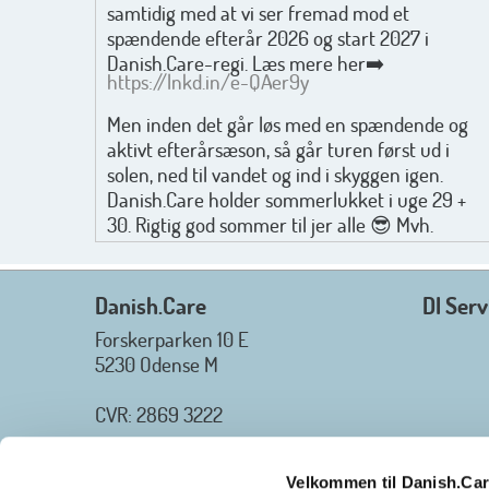
samtidig med at vi ser fremad mod et
spændende efterår 2026 og start 2027 i
Danish.Care-regi. Læs mere her➡️
https://lnkd.in/e-QAer9y
Men inden det går løs med en spændende og
aktivt efterårsæson, så går turen først ud i
solen, ned til vandet og ind i skyggen igen.
Danish.Care holder sommerlukket i uge 29 +
30. Rigtig god sommer til jer alle 😎 Mvh.
Anders, Helle og Malthe
Danish.Care
DI Serv
Forskerparken 10 E
5230 Odense M
CVR: 2869 3222
_________________
Tlf.
+45 3254 2425
Velkommen til Danish.Ca