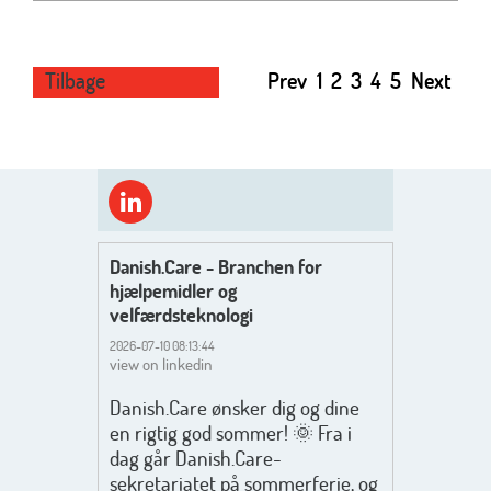
Tilbage
Prev
1
2
3
4
5
Next
Danish.Care - Branchen for
hjælpemidler og
velfærdsteknologi
2026-07-10 08:13:44
view on linkedin
Danish.Care ønsker dig og dine
en rigtig god sommer! 🌞 Fra i
dag går Danish.Care-
sekretariatet på sommerferie, og