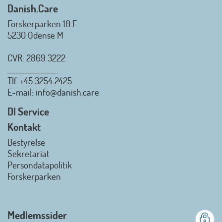
Danish.Care
Forskerparken 10 E
5230 Odense M
CVR: 2869 3222
_________________
Tlf.
+45 3254 2425
Danish.Care - Branchen for
E-mail
: info@danish.care
hjælpemidler og
velfærdsteknologi
DI Service
2026-07-02 08:20:06
Kontakt
view on linkedin
Bestyrelse
Det er en stor glæde, at
Sekretariat
Danish.Care fra den 01. juli 2026
Persondatapolitik
officielt kan kalde sig for
Forskerparken
medlemsforening i DI - Dansk
Industri. Samarbejdet skal styrke
branchens politiske
Medlemssider
gennemslagskraft og skabe