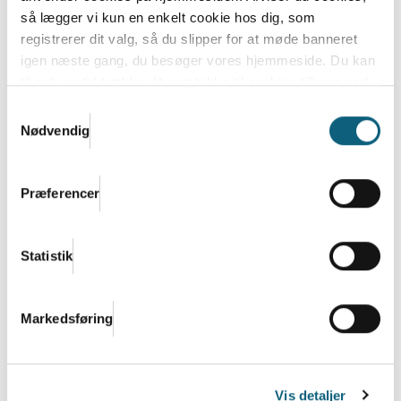
så lægger vi kun en enkelt cookie hos dig, som
registrerer dit valg, så du slipper for at møde banneret
igen næste gang, du besøger vores hjemmeside. Du kan
Debatindlæg: Flere raske år kræver en
til enhver tid trække dit samtykke til cookies tilbage ved
folkesundhedslov i
at nulstille cookieindstillinger i din browser.
Læs hele
Samtykkevalg
regeringsgrundlaget
Danish.Cares privatlivs- og cookiepolitik
Nødvendig
Mens regeringsgrundlaget forhandles på plads, bør
ét spørgsmål være uomgængeligt: Hvordan sørger
Præferencer
vi...
Læs mere
Statistik
Markedsføring
Vis detaljer