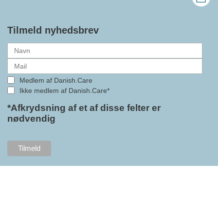
bedre vilkår for virksomheder
inden for velfærdsteknologi og
hjælpemidler samt give
Tilmeld nyhedsbrev
medlemmerne adgang til en
række nye individuelle
medlemsservices leveret af DI. At
alle formaliteterne nu er på plads
Medlem af Danish.Care
i samarbejdet mellem
Ikke medlem af Danish.Care*
Danish.Care og DI glæder
bestyrelsesleder i Danish.Care,
*Afkrydsning af et af disse felter er
nødvendig
Claus Ipsen. Han betragter
indlemmelsen i DI som en
fremtidssikring af Danish.Care,
som både er med til at styrke
brancheforeningen i sig selv,
men også til at styrke
foreningens mange medlemmer.
"Vores branche står midt i store
forandringer, og behovet for