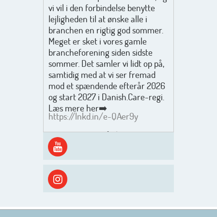
vi vil i den forbindelse benytte
lejligheden til at ønske alle i
branchen en rigtig god sommer.
Meget er sket i vores gamle
brancheforening siden sidste
sommer. Det samler vi lidt op på,
samtidig med at vi ser fremad
mod et spændende efterår 2026
og start 2027 i Danish.Care-regi.
Læs mere her➡️
https://lnkd.in/e-QAer9y
Men inden det går løs med en
spændende og aktivt
efterårsæson, så går turen først
ud i solen, ned til vandet og ind i
skyggen igen. Danish.Care holder
sommerlukket i uge 29 + 30.
Rigtig god sommer til jer alle 😎
Mvh. Anders, Helle og Malthe