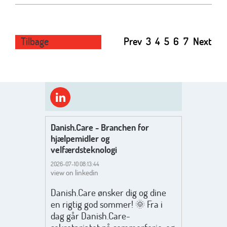
Tilbage
Prev
3
4
5
6
7
Next
Danish.Care - Branchen for
hjælpemidler og
velfærdsteknologi
2026-07-10 08:13:44
view on linkedin
Danish.Care ønsker dig og dine
en rigtig god sommer! 🌞 Fra i
dag går Danish.Care-