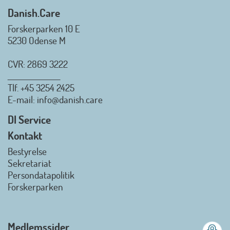
Danish.Care
Forskerparken 10 E
5230 Odense M
CVR: 2869 3222
_________________
Tlf.
+45 3254 2425
Danish.Care - Branchen for
E-mail
: info@danish.care
hjælpemidler og
velfærdsteknologi
DI Service
2026-07-02 08:20:06
Kontakt
view on linkedin
Bestyrelse
Det er en stor glæde, at
Sekretariat
Danish.Care fra den 01. juli 2026
Persondatapolitik
officielt kan kalde sig for
Forskerparken
medlemsforening i DI - Dansk
Industri. Samarbejdet skal styrke
branchens politiske
Medlemssider