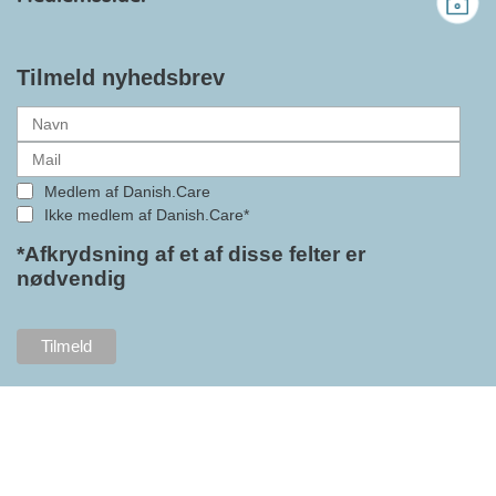
gennemslagskraft og skabe
bedre vilkår for virksomheder
inden for velfærdsteknologi og
hjælpemidler samt give
Tilmeld nyhedsbrev
medlemmerne adgang til en
række nye individuelle
medlemsservices leveret af DI. At
alle formaliteterne nu er på plads
Medlem af Danish.Care
i samarbejdet mellem
Ikke medlem af Danish.Care*
Danish.Care og DI glæder
bestyrelsesleder i Danish.Care,
*Afkrydsning af et af disse felter er
nødvendig
Claus Ipsen. Han betragter
indlemmelsen i DI som en
fremtidssikring af Danish.Care,
som både er med til at styrke
brancheforeningen i sig selv,
men også til at styrke
foreningens mange medlemmer.
"Vores branche står midt i store
forandringer, og behovet for