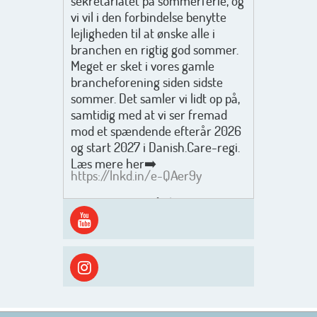
sekretariatet på sommerferie, og
vi vil i den forbindelse benytte
lejligheden til at ønske alle i
branchen en rigtig god sommer.
Meget er sket i vores gamle
brancheforening siden sidste
sommer. Det samler vi lidt op på,
samtidig med at vi ser fremad
mod et spændende efterår 2026
og start 2027 i Danish.Care-regi.
Læs mere her➡️
https://lnkd.in/e-QAer9y
Men inden det går løs med en
spændende og aktivt
efterårsæson, så går turen først
ud i solen, ned til vandet og ind i
skyggen igen. Danish.Care holder
sommerlukket i uge 29 + 30.
Rigtig god sommer til jer alle 😎
Mvh. Anders, Helle og Malthe