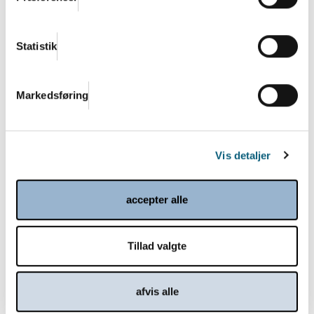
Statistik
Markedsføring
Læs om fremtidens løsninger inden for
Vis detaljer
velfærdsteknologi i CareTech Magazine
Læs mere
accepter alle
Tillad valgte
afvis alle