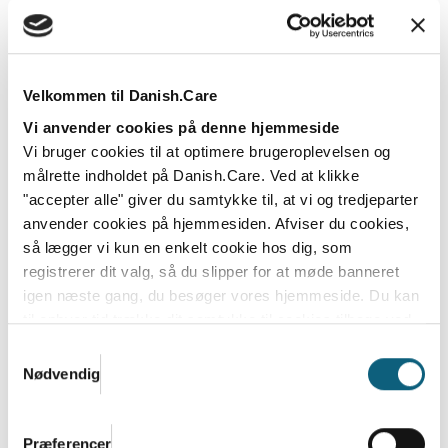
Velkommen til Danish.Care
Vi anvender cookies på denne hjemmeside
Vi bruger cookies til at optimere brugeroplevelsen og
målrette indholdet på Danish.Care. Ved at klikke
"accepter alle" giver du samtykke til, at vi og tredjeparter
Danish.Care Årsdag 2025 med
anvender cookies på hjemmesiden. Afviser du cookies,
generalforsamling
så lægger vi kun en enkelt cookie hos dig, som
registrerer dit valg, så du slipper for at møde banneret
Dagen byder på netværk, ny viden og politisk
igen næste gang, du besøger vores hjemmeside. Du kan
perspektiv på implementering af velfærdsteknologi
til enhver tid trække dit samtykke til cookies tilbage ved
og...
at nulstille cookieindstillinger i din browser.
Læs hele
Samtykkevalg
Læs mere
Danish.Cares privatlivs- og cookiepolitik
Nødvendig
Præferencer