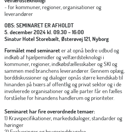
velfærdsteknologi
- for kommuner, regioner, organisationer og
leverandører
OBS: SEMINARET ER AFHOLDT
5. december 2024 kl. 09.30 – 16:00
Sinatur Hotel Storebælt, Østerøvej 121, Nyborg
Formålet med seminaret
er at opnå bedre udbud og
indkøb af hjælpemidler og velfærdsteknologi i
kommuner, regioner, indkøbsfællesskaber og SKI og
sammen med branchens leverandører. Gennem oplæg,
borddiskussioner og dialoger opnås større kendskab til
hinanden på tværs af offentlig og privat sektor og i de
involverede organisationer og alle parter får en fælles
forståelse for hinandens handlerum og prioriteter.
Seminaret har fire overordnede temaer:
1) Kravspecifikationer, markedsdialoger, standarder og
høringer
2) Evalueringer og brugerinddragelse