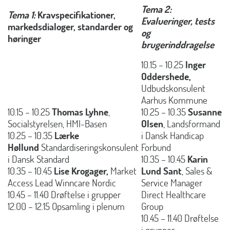
Tema 2:
Tema 1:
Kravspecifikationer,
Evalueringer, tests
markedsdialoger, standarder og
og
høringer
brugerinddragelse
10.15 – 10.25
Inger
Oddershede,
Udbudskonsulent
Aarhus Kommune
10.15 – 10.25
Thomas Lyhne
,
10.25 – 10.35
Susanne
Socialstyrelsen, HMI-Basen
Olsen
, Landsformand
10.25 – 10.35
Lærke
i Dansk Handicap
Høllund
Standardiseringskonsulent
Forbund
i Dansk Standard
10.35 – 10.45
Karin
10.35 – 10.45
Lise Krogager,
Market
Lund Sant
, Sales &
Access Lead Winncare Nordic
Service Manager
10.45 – 11.40 Drøftelse i grupper
Direct Healthcare
12.00 – 12.15 Opsamling i plenum
Group
10.45 – 11.40 Drøftelse
i grupper