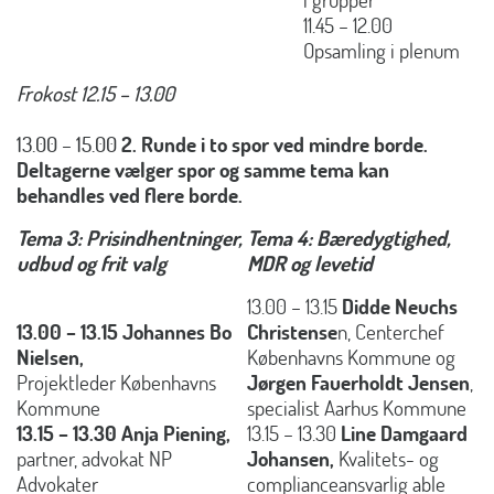
11.45 – 12.00
Opsamling i plenum
Frokost 12.15 – 13.00
13.00 – 15.00
2. Runde i to spor ved mindre borde.
Deltagerne vælger spor og samme tema kan
behandles ved flere borde.
Tema 3: Prisindhentninger,
Tema 4: Bæredygtighed,
udbud og frit valg
MDR og levetid
13.00 – 13.15
Didde Neuchs
13.00 – 13.15 Johannes Bo
Christense
n, Centerchef
Nielsen,
Københavns Kommune og
Projektleder Københavns
Jørgen Fauerholdt Jensen
,
Kommune
specialist Aarhus Kommune
13.15 – 13.30 Anja Piening,
13.15 – 13.30
Line Damgaard
partner, advokat NP
Johansen,
Kvalitets- og
Advokater
complianceansvarlig able