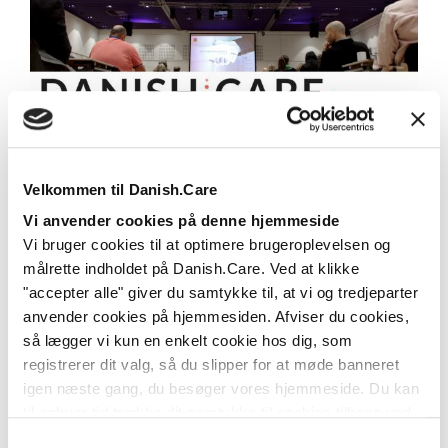
Danish.Care Nyt 13. oktober 2023
Læs mere
Velkommen til Danish.Care
Vi anvender cookies på denne hjemmeside
Vi bruger cookies til at optimere brugeroplevelsen og
målrette indholdet på Danish.Care. Ved at klikke
"accepter alle" giver du samtykke til, at vi og tredjeparter
anvender cookies på hjemmesiden. Afviser du cookies,
så lægger vi kun en enkelt cookie hos dig, som
registrerer dit valg, så du slipper for at møde banneret
igen næste gang, du besøger vores hjemmeside. Du kan
til enhver tid trække dit samtykke til cookies tilbage ved
at nulstille cookieindstillinger i din browser.
Læs hele
Samtykkevalg