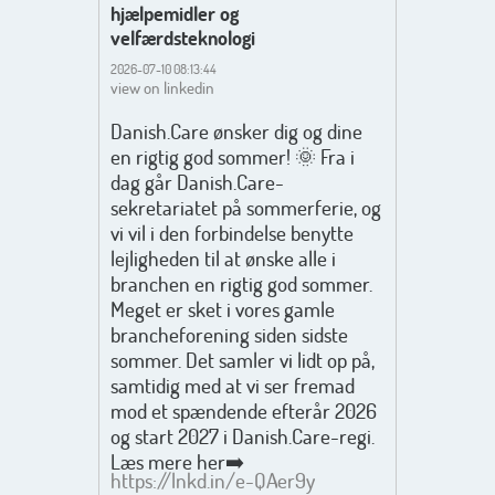
hjælpemidler og
velfærdsteknologi
2026-07-10 08:13:44
view on linkedin
Danish.Care ønsker dig og dine
en rigtig god sommer! 🌞 Fra i
dag går Danish.Care-
sekretariatet på sommerferie, og
vi vil i den forbindelse benytte
lejligheden til at ønske alle i
branchen en rigtig god sommer.
Meget er sket i vores gamle
brancheforening siden sidste
sommer. Det samler vi lidt op på,
samtidig med at vi ser fremad
mod et spændende efterår 2026
og start 2027 i Danish.Care-regi.
Læs mere her➡️
https://lnkd.in/e-QAer9y