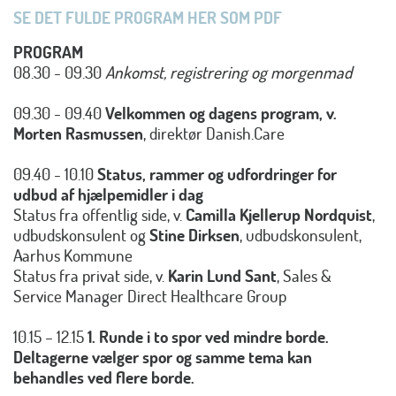
SE DET FULDE PROGRAM HER SOM PDF
PROGRAM
08.30 - 09.30
Ankomst, registrering og morgenmad
09.30 - 09.40
Velkommen og dagens
program, v.
Morten Rasmussen
, direktør Danish.Care
09.40 - 10.10
Status, rammer og udfordringer for
udbud af hjælpemidler i dag
Status fra offentlig side, v.
Camilla Kjellerup Nordquist
,
udbudskonsulent og
Stine Dirksen
, udbudskonsulent,
Aarhus Kommune
Status fra privat side, v.
Karin Lund Sant
, Sales &
Service Manager Direct Healthcare Group
10.15 – 12.15
1. Runde i to spor ved mindre borde.
Deltagerne vælger spor og samme tema kan
behandles ved flere borde.