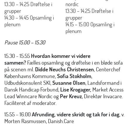
13.30 – 14.25 Drøftelse i
nordic
grupper
13.30 – 14.25 Drøftelse i
14.30 – 14.45 Opsamling i
grupper
plenum
14.15 – 15.00 Opsamling i
plenum
Pause 15.00 – 15.30
15.30 - 15.55
Hvordan kommer vi videre
sammen?
Fælles opsamling og drøftelse i en bløde sofa
på scenen ml.
Didde Neuchs Christensen
, Centerchef
Københavns Kommune,
Sofia Stokholm
,
Udbudskonsulent SKI,
Susanne Olsen
, Landsformand i
Dansk Handicap Forbund,
Lise Krogager,
Market Access
Lead Winncare Nordic og
Per Kreuz
, Direktør Invacare.
Faciliteret af moderator.
15.55 – 16.00
Afrunding, videre skridt og tak for i dag
, v.
Morten Rasmussen, Danish.Care