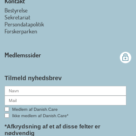
Kontakt
view on linkedin
Bestyrelse
Det er en stor glæde, at
Sekretariat
Danish.Care fra den 01. juli 2026
Persondatapolitik
officielt kan kalde sig for
Forskerparken
medlemsforening i DI - Dansk
Industri. Samarbejdet skal styrke
branchens politiske
Medlemssider
gennemslagskraft og skabe
bedre vilkår for virksomheder
inden for velfærdsteknologi og
hjælpemidler samt give
Tilmeld nyhedsbrev
medlemmerne adgang til en
række nye individuelle
medlemsservices leveret af DI. At
alle formaliteterne nu er på plads
Medlem af Danish.Care
i samarbejdet mellem
Ikke medlem af Danish.Care*
Danish.Care og DI glæder
bestyrelsesleder i Danish.Care,
*Afkrydsning af et af disse felter er
nødvendig
Claus Ipsen. Han betragter