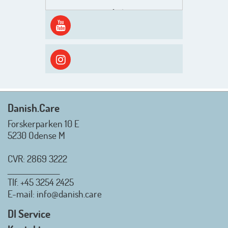
Men inden det går løs med en
spændende og aktivt
efterårsæson, så går turen først
ud i solen, ned til vandet og ind i
skyggen igen. Danish.Care holder
sommerlukket i uge 29 + 30.
Rigtig god sommer til jer alle 😎
Mvh. Anders, Helle og Malthe
Danish.Care
Forskerparken 10 E
5230 Odense M
CVR: 2869 3222
_________________
Tlf.
+45 3254 2425
Danish.Care - Branchen for
E-mail
: info@danish.care
hjælpemidler og
velfærdsteknologi
DI Service
2026-07-02 08:20:06