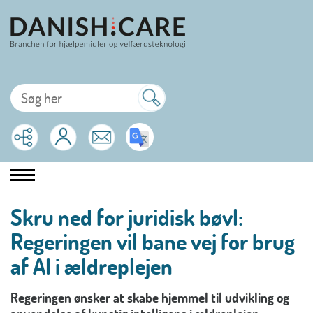
Skru ned for juridisk bøvl:
Regeringen vil bane vej for brug
af AI i ældreplejen
Regeringen ønsker at skabe hjemmel til udvikling og