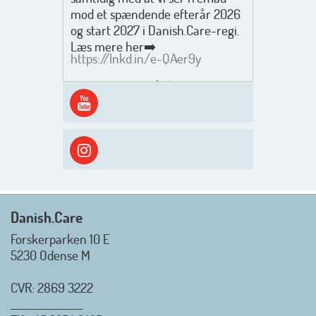
mod et spændende efterår 2026
og start 2027 i Danish.Care-regi.
Læs mere her➡️
https://lnkd.in/e-QAer9y
Men inden det går løs med en
spændende og aktivt
efterårsæson, så går turen først
ud i solen, ned til vandet og ind i
skyggen igen. Danish.Care holder
sommerlukket i uge 29 + 30.
Rigtig god sommer til jer alle 😎
Mvh. Anders, Helle og Malthe
Danish.Care
Forskerparken 10 E
5230 Odense M
CVR: 2869 3222
_________________