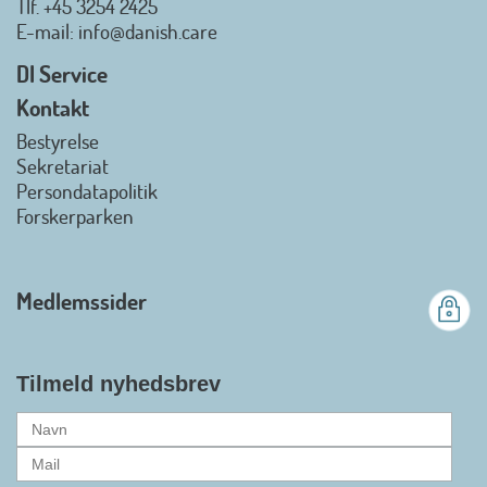
Tlf.
+45 3254 2425
Danish.Care - Branchen for
E-mail
: info@danish.care
hjælpemidler og
velfærdsteknologi
DI Service
2026-07-02 08:20:06
Kontakt
view on linkedin
Bestyrelse
Det er en stor glæde, at
Sekretariat
Danish.Care fra den 01. juli 2026
Persondatapolitik
officielt kan kalde sig for
Forskerparken
medlemsforening i DI - Dansk
Industri. Samarbejdet skal styrke
branchens politiske
Medlemssider
gennemslagskraft og skabe
bedre vilkår for virksomheder
inden for velfærdsteknologi og
hjælpemidler samt give
Tilmeld nyhedsbrev
medlemmerne adgang til en
række nye individuelle
medlemsservices leveret af DI. At
alle formaliteterne nu er på plads