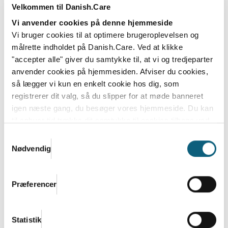
Velkommen til Danish.Care
Vi anvender cookies på denne hjemmeside
Dansk Industri og Danish.Care:
Vi bruger cookies til at optimere brugeroplevelsen og
Velfærdsteknologi skal forhindre
målrette indholdet på Danish.Care. Ved at klikke
kollaps i ældreplejen
"accepter alle" giver du samtykke til, at vi og tredjeparter
anvender cookies på hjemmesiden. Afviser du cookies,
Hvordan undgår vi, at manglen på medarbejdere i
så lægger vi kun en enkelt cookie hos dig, som
ældreplejen udvikler sig til en reel velfærdskrise?...
registrerer dit valg, så du slipper for at møde banneret
Læs mere
igen næste gang, du besøger vores hjemmeside. Du kan
til enhver tid trække dit samtykke til cookies tilbage ved
at nulstille cookieindstillinger i din browser.
Læs hele
Samtykkevalg
Danish.Cares privatlivs- og cookiepolitik
Nødvendig
Præferencer
Statistik