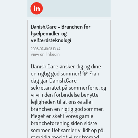
Danish.Care - Branchen for
hjælpemidler og
velfærdsteknologi
2026-07-10 08:13:44
view on linkedin
Danish.Care ønsker dig og dine
en rigtig god sommer! 🌞 Fra i
dag går Danish.Care-
sekretariatet på sommerferie, og
vi vil i den forbindelse benytte
lejligheden til at ønske alle i
branchen en rigtig god sommer.
Meget er sket i vores gamle
brancheforening siden sidste
sommer. Det samler vi lidt op på,
samtidig med at vi ser fremad