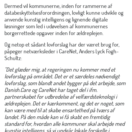
Dermed vil kommunerne, inden for rammerne af
databeskyttelsesforordningen, lovligt kunne udvikle og
anvende kunstig intelligens og lignende digitale
løsninger som led i udøvelsen af kommunernes
borgerrettede opgaver inden for ældreplejen.
Og netop et sådant lovforslag har der været brug for,
påpeger netværksleder i CareNet, Anders Lyck Fogh-
Schultz:
"Det glæder mig, at regeringen nu kommer med et
lovforslag på området. Det er et særdeles nødvendigt
lovforslag, som blandt andet bygger på det arbejde, som
Danish.Care og CareNet har taget del i ifm.
partnerskabet for udbredelse af velfærdsteknologi i
ældreplejen. Det er kærkomment, og det er noget, som
kan være med til at skabe ensartethed på tværs af
landet. På den måde kan vi få skabt en fremtidig
standard for, hvordan alle kommuner skal arbejde med
kunstig intelligens, så vi undgår lokale forskelle i