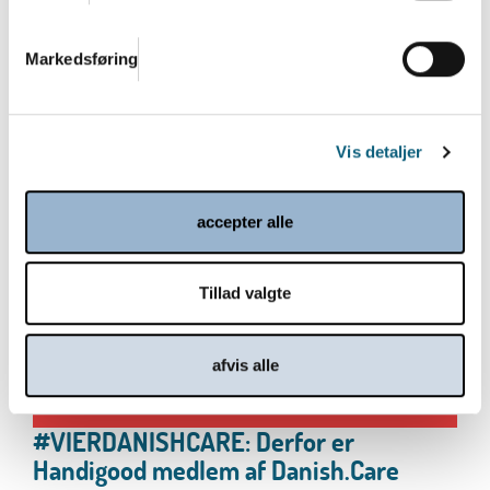
Markedsføring
Danish.Care Nyt 20. marts 2026
Læs mere
Vis detaljer
accepter alle
Tillad valgte
afvis alle
#VIERDANISHCARE: Derfor er
Handigood medlem af Danish.Care