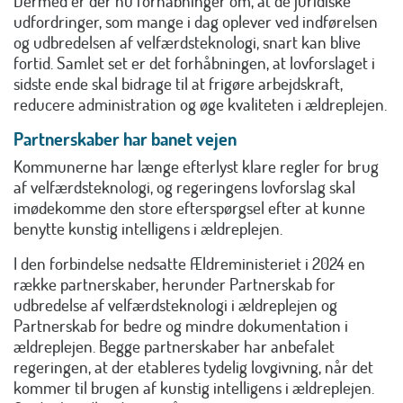
Dermed er der nu forhåbninger om, at de juridiske
udfordringer, som mange i dag oplever ved indførelsen
og udbredelsen af velfærdsteknologi, snart kan blive
fortid. Samlet set er det forhåbningen, at lovforslaget i
sidste ende skal bidrage til at frigøre arbejdskraft,
reducere administration og øge kvaliteten i ældreplejen.
Partnerskaber har banet vejen
Kommunerne har længe efterlyst klare regler for brug
af velfærdsteknologi, og regeringens lovforslag skal
imødekomme den store efterspørgsel efter at kunne
benytte kunstig intelligens i ældreplejen.
I den forbindelse nedsatte Ældreministeriet i 2024 en
række partnerskaber, herunder Partnerskab for
udbredelse af velfærdsteknologi i ældreplejen og
Partnerskab for bedre og mindre dokumentation i
ældreplejen. Begge partnerskaber har anbefalet
regeringen, at der etableres tydelig lovgivning, når det
kommer til brugen af kunstig intelligens i ældreplejen.