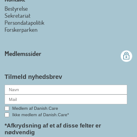
view on linkedin
Bestyrelse
Det er en stor glæde, at
Sekretariat
Danish.Care fra den 01. juli 2026
Persondatapolitik
officielt kan kalde sig for
Forskerparken
medlemsforening i DI - Dansk
Industri. Samarbejdet skal styrke
branchens politiske
Medlemssider
gennemslagskraft og skabe
bedre vilkår for virksomheder
inden for velfærdsteknologi og
hjælpemidler samt give
Tilmeld nyhedsbrev
medlemmerne adgang til en
række nye individuelle
medlemsservices leveret af DI. At
alle formaliteterne nu er på plads
Medlem af Danish.Care
i samarbejdet mellem
Ikke medlem af Danish.Care*
Danish.Care og DI glæder
bestyrelsesleder i Danish.Care,
*Afkrydsning af et af disse felter er
nødvendig
Claus Ipsen. Han betragter