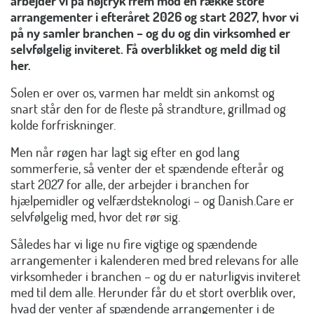
arbejder vi på højtryk frem mod en række store
arrangementer i efteråret 2026 og start 2027, hvor vi
på ny samler branchen – og du og din virksomhed er
selvfølgelig inviteret. Få overblikket og meld dig til
her.
Solen er over os, varmen har meldt sin ankomst og
snart står den for de fleste på strandture, grillmad og
kolde forfriskninger.
Men når røgen har lagt sig efter en god lang
sommerferie, så venter der et spændende efterår og
start 2027 for alle, der arbejder i branchen for
hjælpemidler og velfærdsteknologi – og Danish.Care er
selvfølgelig med, hvor det rør sig.
Således har vi lige nu fire vigtige og spændende
arrangementer i kalenderen med bred relevans for alle
virksomheder i branchen – og du er naturligvis inviteret
med til dem alle. Herunder får du et stort overblik over,
hvad der venter af spændende arrangementer i de