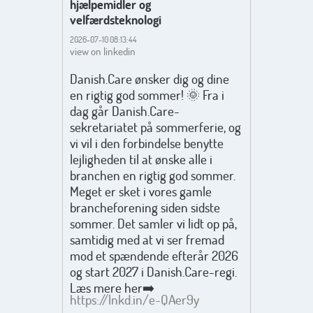
hjælpemidler og
velfærdsteknologi
2026-07-10 08:13:44
view on linkedin
Danish.Care ønsker dig og dine
en rigtig god sommer! 🌞 Fra i
dag går Danish.Care-
sekretariatet på sommerferie, og
vi vil i den forbindelse benytte
lejligheden til at ønske alle i
branchen en rigtig god sommer.
Meget er sket i vores gamle
brancheforening siden sidste
sommer. Det samler vi lidt op på,
samtidig med at vi ser fremad
mod et spændende efterår 2026
og start 2027 i Danish.Care-regi.
Læs mere her➡️
https://lnkd.in/e-QAer9y