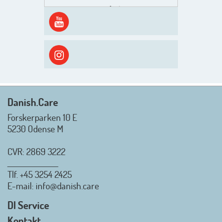
Men inden det går løs med en
spændende og aktivt
efterårsæson, så går turen først
ud i solen, ned til vandet og ind i
skyggen igen. Danish.Care holder
sommerlukket i uge 29 + 30.
Rigtig god sommer til jer alle 😎
Mvh. Anders, Helle og Malthe
Danish.Care
Forskerparken 10 E
5230 Odense M
CVR: 2869 3222
_________________
Tlf.
+45 3254 2425
Danish.Care - Branchen for
E-mail
: info@danish.care
hjælpemidler og
velfærdsteknologi
DI Service
2026-07-02 08:20:06
Kontakt