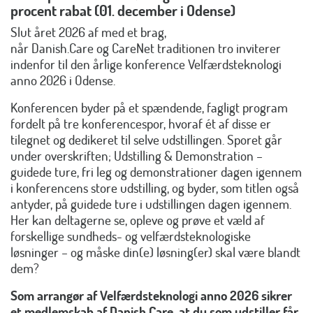
procent rabat (01. december i Odense)
Slut året 2026 af med et brag,
når Danish.Care og CareNet traditionen tro inviterer
indenfor til den årlige konference Velfærdsteknologi
anno 2026 i Odense.
Konferencen byder på et spændende, fagligt program
fordelt på tre konferencespor, hvoraf ét af disse er
tilegnet og dedikeret til selve udstillingen. Sporet går
under overskriften;
Udstilling & Demonstration –
guidede ture, fri leg og demonstrationer dagen igennem
i konferencens store udstilling
, og byder, som titlen også
antyder, på guidede ture i udstillingen dagen igennem.
Her kan deltagerne se, opleve og prøve et væld af
forskellige sundheds- og velfærdsteknologiske
løsninger – og måske din(e) løsning(er) skal være blandt
dem?
Som arrangør af Velfærdsteknologi anno 2026 sikrer
et medlemskab af Danish.Care, at du som udstiller får