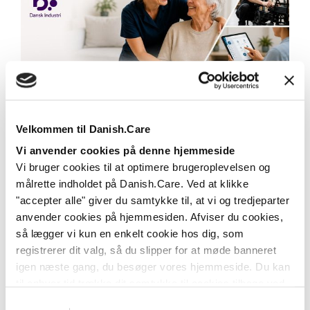
Danish.Care styrker branchen for
hjælpemidler og velfærdsteknologi
Velkommen til Danish.Care
gennem samarbejde med Dansk
Vi anvender cookies på denne hjemmeside
Industri
Vi bruger cookies til at optimere brugeroplevelsen og
Fra den 1. juli 2026 bliver Danish.Care
målrette indholdet på Danish.Care. Ved at klikke
medlemsforening i Dansk Industri (DI) – et
"accepter alle" giver du samtykke til, at vi og tredjeparter
samarbejde som...
anvender cookies på hjemmesiden. Afviser du cookies,
så lægger vi kun en enkelt cookie hos dig, som
Læs mere
registrerer dit valg, så du slipper for at møde banneret
igen næste gang, du besøger vores hjemmeside. Du kan
til enhver tid trække dit samtykke til cookies tilbage ved
at nulstille cookieindstillinger i din browser.
Læs hele
Samtykkevalg