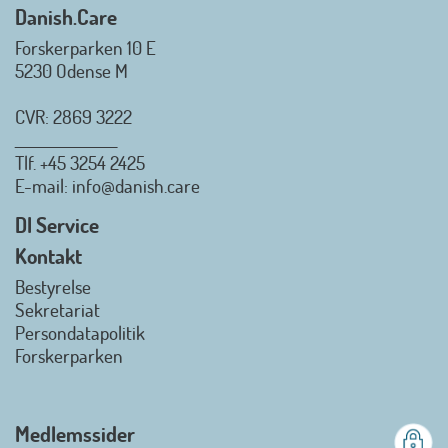
Danish.Care
Forskerparken 10 E
5230 Odense M
CVR: 2869 3222
_________________
Tlf.
+45 3254 2425
Danish.Care - Branchen for
E-mail
: info@danish.care
hjælpemidler og
velfærdsteknologi
DI Service
2026-07-02 08:20:06
Kontakt
view on linkedin
Bestyrelse
Det er en stor glæde, at
Sekretariat
Danish.Care fra den 01. juli 2026
Persondatapolitik
officielt kan kalde sig for
Forskerparken
medlemsforening i DI - Dansk
Industri. Samarbejdet skal styrke
branchens politiske
Medlemssider
gennemslagskraft og skabe