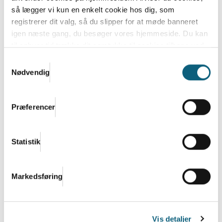
så lægger vi kun en enkelt cookie hos dig, som
registrerer dit valg, så du slipper for at møde banneret
igen næste gang, du besøger vores hjemmeside. Du kan
Debatindlæg: Flere raske år kræver en
til enhver tid trække dit samtykke til cookies tilbage ved
folkesundhedslov i
at nulstille cookieindstillinger i din browser.
Læs hele
Samtykkevalg
regeringsgrundlaget
Danish.Cares privatlivs- og cookiepolitik
Nødvendig
Mens regeringsgrundlaget forhandles på plads, bør
ét spørgsmål være uomgængeligt: Hvordan sørger
Præferencer
vi...
Læs mere
Statistik
Markedsføring
Vis detaljer