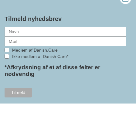
bedre vilkår for virksomheder
inden for velfærdsteknologi og
hjælpemidler samt give
Tilmeld nyhedsbrev
medlemmerne adgang til en
række nye individuelle
medlemsservices leveret af DI. At
alle formaliteterne nu er på plads
Medlem af Danish.Care
i samarbejdet mellem
Ikke medlem af Danish.Care*
Danish.Care og DI glæder
bestyrelsesleder i Danish.Care,
*Afkrydsning af et af disse felter er
nødvendig
Claus Ipsen. Han betragter
indlemmelsen i DI som en
fremtidssikring af Danish.Care,
som både er med til at styrke
brancheforeningen i sig selv,
men også til at styrke
foreningens mange medlemmer.
"Vores branche står midt i store
forandringer, og behovet for