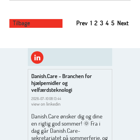
Tilbage
Prev
1
2
3
4
5
Next
Danish.Care - Branchen for
hjælpemidler og
velfærdsteknologi
2026-07-10 08:13:44
view on linkedin
Danish.Care ønsker dig og dine
en rigtig god sommer! 🌞 Fra i
dag går Danish.Care-
sekretariatet på sommerferie, og