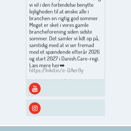
vi vil i den forbindelse benytte
lejligheden til at ønske alle i
branchen en rigtig god sommer.
Meget er sket i vores gamle
brancheforening siden sidste
sommer. Det samler vi lidt op på,
samtidig med at vi ser fremad
mod et spændende efterår 2026
og start 2027 i Danish.Care-regi.
Læs mere her➡️
https://lnkd.in/e-QAer9y
Men inden det går løs med en
spændende og aktivt
efterårsæson, så går turen først
ud i solen, ned til vandet og ind i
skyggen igen. Danish.Care holder
sommerlukket i uge 29 + 30.
Rigtig god sommer til jer alle 😎
Mvh. Anders, Helle og Malthe