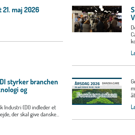
 21. maj 2026
S
V
D
C
ko
L
 DI styrker branchen
G
m
nologi og
å
L
 Industri (DI) indleder et
jde, der skal give danske...