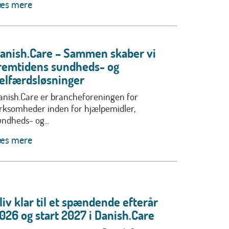
æs mere
anish.Care – Sammen skaber vi
remtidens sundheds- og
elfærdsløsninger
anish.Care er brancheforeningen for
irksomheder inden for hjælpemidler,
undheds- og...
æs mere
liv klar til et spændende efterår
026 og start 2027 i Danish.Care