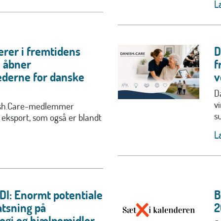
L
erer i fremtidens
D
u åbner
f
derne for danske
v
D
v
ish.Care-medlemmer
s
 eksport, som også er blandt
L
DI: Enormt potentiale
B
atsning på
2
ogi og hjælpemidler