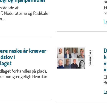
S
s
stående af
r
SF, Moderaterne og Radikale
...
L
lere raske år kræver
D
dslov i
k
laget
v
v
laget forhandles på plads,
ære uomgængeligt: Hvordan
C
B
L