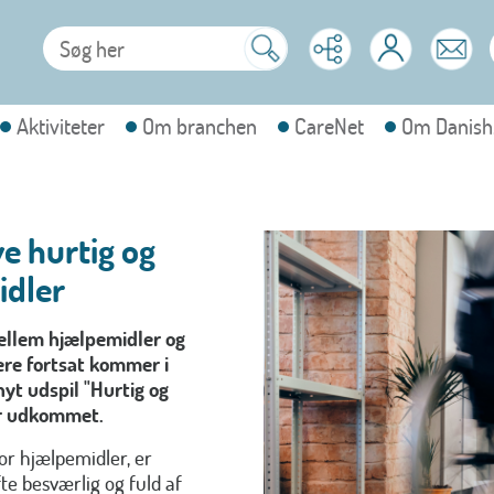
Aktiviteter
Om branchen
CareNet
Om Danish
e hurtig og
idler
ellem hjælpemidler og
ere fortsat kommer i
nyt udspil "Hurtig og
er udkommet.
r hjælpemidler, er
te besværlig og fuld af