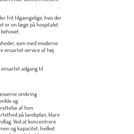
r frit tilgængelige, hvis der
t er en læge på hospitalet
 behovet.
senheder, som med moderne
re ensartet service af høj
 ensartet adgang til
cesserne omkring
enkle og
ettelse af fem
rtethed på landsplan, klare
ndlag. Ved at koncentrere
men og kapacitet, hvilket