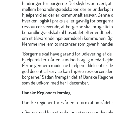
hindringer for borgerne. Det skyldes primært, at
mellem behandlingsredskaber, der er underlagt r
hjælpemidler, der er kommunalt ansvar. Denne op
hverken logisk i praksis eller gavnlig for borgerne
ressourcekrævende, at borgerne skal bruge tid p
behandlingsredskab til hospitalet efter endt beh
om et tilsvarende hjælpemiddel i kommunen. Og
klemme imellem to instanser som giver hinanden 
"Borgerne skal have garanti for udlevering af de
hjælpemidler, når en sundhedsfaglig medarbejder
Gerne gennem moderne hjælpemiddelcentre, der
god decentral service kan frigøre ressourcer, der
borgerne." Sådan fremgår det af Danske Regione
som de udkom med her i december.
Danske Regioners forslag
Danske regioner foreslår en reform af området,
• Gør op med kassetænkning og ophæver den ek