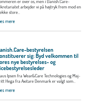
ommeren er over os, men i Danish.Care-
ekretariatet arbejder vi på højtryk frem mod en
ække store...
æs mere
anish.Care-bestyrelsen
onstituerer sig: Byd velkommen til
ores nye bestyrelses- og
icebestyrelsesleder
laus Ipsen fra Wear&Care Technologies og Maj-
ritt Hega fra Axitare Denmark er valgt som...
æs mere