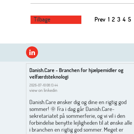
Tilbage
Prev
1
2
3
4
5
Danish.Care - Branchen for hjælpemidler og
velfærdsteknologi
2026-07-10 08:13:44
view on linkedin
Danish.Care ønsker dig og dine en rigtig god
sommer! 🌞 Fra i dag går Danish.Care-
sekretariatet på sommerferie, og vi vil i den
forbindelse benytte lejligheden til at ønske alle
i branchen en rigtig god sommer. Meget er