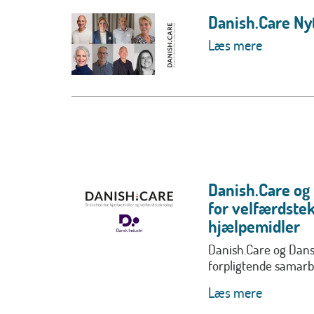
Danish.Care Nyt
Læs mere
Danish.Care og
for velfærdstek
hjælpemidler
Danish.Care og Dansk
forpligtende samarbe
Læs mere