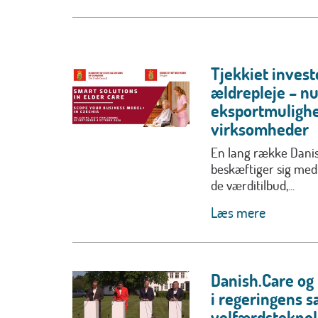
Tjekkiet invest
ældrepleje – n
eksportmulighe
virksomheder
En lang række Dan
beskæftiger sig med
de værditilbud,...
Læs mere
Danish.Care og 
i regeringens s
velfærdsteknol