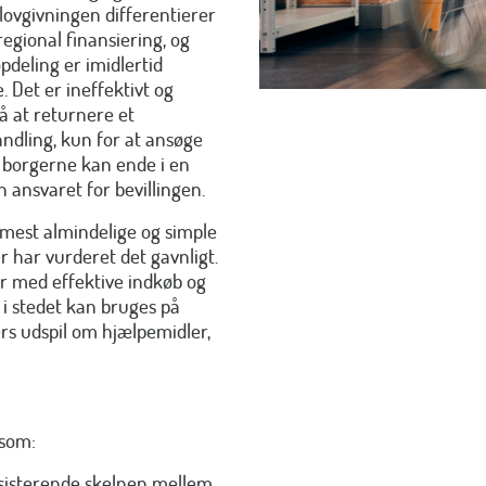
 lovgivningen differentierer
egional finansiering, og
deling er imidlertid
. Det er ineffektivt og
å at returnere et
andling, kun for at ansøge
 borgerne kan ende i en
ansvaret for bevillingen.
 mest almindelige og simple
 har vurderet det gavnligt.
 med effektive indkøb og
 i stedet kan bruges på
rs udspil om hjælpemidler,
 som:
sisterende skelnen mellem