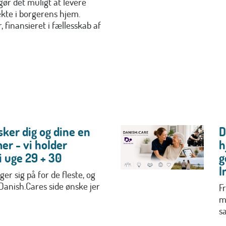
gør det muligt at levere
rekte i borgerens hjem.
 finansieret i fællesskab af
ker dig og dine en
D
er - vi holder
h
 uge 29 + 30
g
I
r sig på for de fleste, og
 Danish.Cares side ønske jer
Fr
m
s