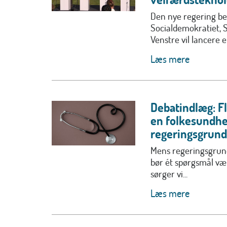
Den nye regering be
Socialdemokratiet, 
Venstre vil lancere en
Læs mere
Debatindlæg: F
en folkesundhe
regeringsgrund
Mens regeringsgrund
bør ét spørgsmål v
sørger vi...
Læs mere