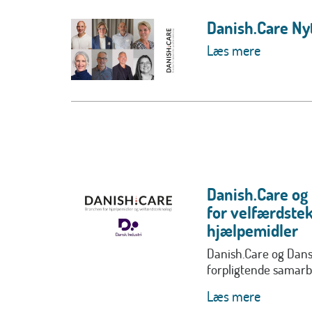
Danish.Care Nyt
Læs mere
Danish.Care og
for velfærdstek
hjælpemidler
Danish.Care og Dansk
forpligtende samarbe
Læs mere