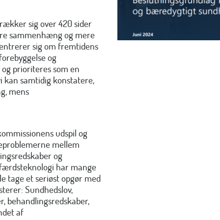
ækker sig over 420 sider
bedre sammenhæng og mere
entrerer sig om fremtidens
forebyggelse og
s og prioriteres som en
 kan samtidig konstatere,
ng, mens
kommissionens udspil og
adeproblemerne mellem
lingsredskaber og
elfærdsteknologi har mange
le tage et seriøst opgør med
isterer: Sundhedslov,
er, behandlingsredskaber,
ndet af