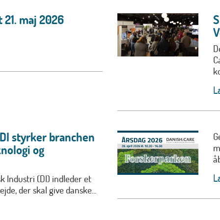
 21. maj 2026
S
V
D
C
ko
L
 DI styrker branchen
G
m
nologi og
å
L
 Industri (DI) indleder et
jde, der skal give danske...