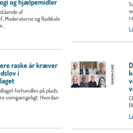
ogi og hjælpemidler
S
s
stående af
r
SF, Moderaterne og Radikale
...
L
lere raske år kræver
D
dslov i
k
laget
v
v
laget forhandles på plads,
ære uomgængeligt: Hvordan
C
B
L