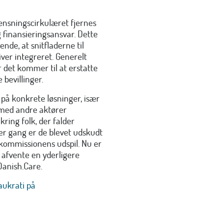
nsningscirkulæret fjernes
g finansieringsansvar. Dette
ende, at snitfladerne til
ver integreret. Generelt
 det kommer til at erstatte
bevillinger.
s på konkrete løsninger, især
n med andre aktører
ing folk, der falder
er gang er de blevet udskudt
urkommissionens udspil. Nu er
 afvente en yderligere
Danish.Care.
aukrati på