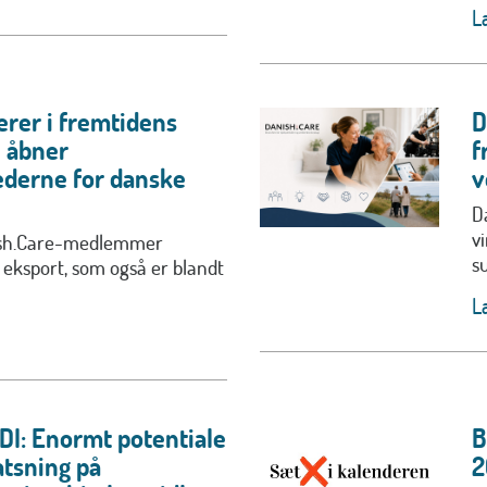
L
erer i fremtidens
D
u åbner
f
derne for danske
v
D
v
ish.Care-medlemmer
s
 eksport, som også er blandt
L
DI: Enormt potentiale
B
atsning på
2