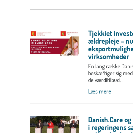
Tjekkiet invest
ældrepleje – n
eksportmulighe
virksomheder
En lang række Dan
beskæftiger sig med
de værditilbud,...
Læs mere
Danish.Care og 
i regeringens s