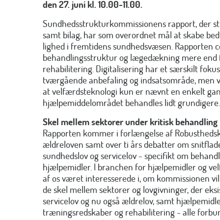
den 27. juni kl. 10.00-11.00.
Sundhedsstrukturkommissionens rapport, der str
samt bilag, har som overordnet mål at skabe 
lighed i fremtidens sundhedsvæsen. Rapporten c
behandlingsstruktur og lægedækning mere end 
rehabilitering. Digitalisering har et særskilt foku
tværgående anbefaling og indsatsområde, men vi
at velfærdsteknologi kun er nævnt en enkelt ga
hjælpemiddelområdet behandles lidt grundigere.
Skel mellem sektorer under kritisk behandling
Rapporten kommer i forlængelse af Robustheds
ældreloven samt over ti års debatter om snitfl
sundhedslov og servicelov - specifikt om behand
hjælpemidler. I branchen for hjælpemidler og v
af os været interesserede i, om kommissionen vil
de skel mellem sektorer og lovgivninger, der eks
servicelov og nu også ældrelov, samt hjælpemidl
træningsredskaber og rehabilitering - alle forbu