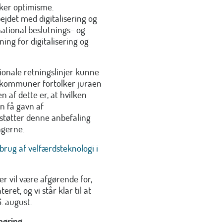
ker optimisme.
ejdet med digitalisering og
national beslutnings- og
ing for digitalisering og
tionale retningslinjer kunne
s kommuner fortolker juraen
 af dette er, at hvilken
n få gavn af
støtter denne anbefaling
ngerne.
brug af velfærdsteknologi i
r vil være afgørende for,
et, og vi står klar til at
6. august.
høring