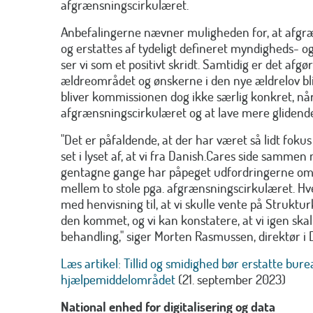
afgrænsningscirkulæret.
Anbefalingerne nævner muligheden for, at afgræ
og erstattes af tydeligt defineret myndigheds- o
ser vi som et positivt skridt. Samtidig er det afgør
ældreområdet og ønskerne i den nye ældrelov bli
bliver kommissionen dog ikke særlig konkret, når
afgrænsningscirkulæret og at lave mere glidende 
"Det er påfaldende, at der har været så lidt foku
set i lyset af, at vi fra Danish.Cares side samme
gentagne gange har påpeget udfordringerne omkr
mellem to stole pga. afgrænsningscirkulæret. Hv
med henvisning til, at vi skulle vente på Strukt
den kommet, og vi kan konstatere, at vi igen skal
behandling," siger Morten Rasmussen, direktør i 
Læs artikel: Tillid og smidighed bør erstatte bure
hjælpemiddelområdet
(21. september 2023)
National enhed for digitalisering og data