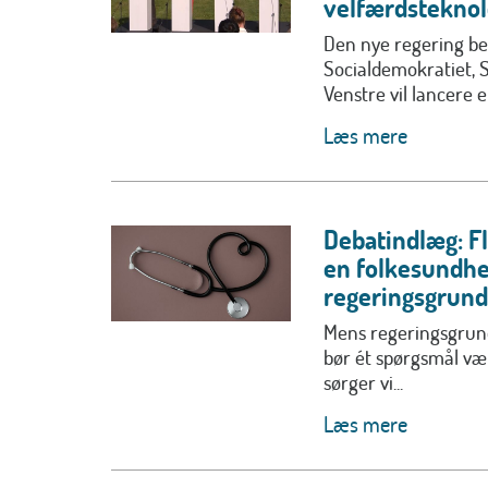
velfærdsteknol
Den nye regering be
Socialdemokratiet, 
Venstre vil lancere en
Læs mere
Debatindlæg: F
en folkesundhe
regeringsgrund
Mens regeringsgrund
bør ét spørgsmål v
sørger vi...
Læs mere