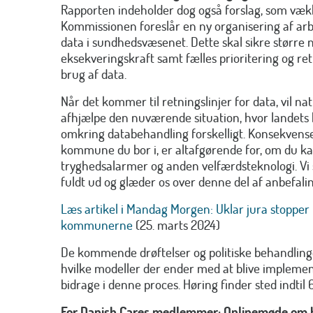
Rapporten indeholder dog også forslag, som væk
Kommissionen foreslår en ny organisering af arb
data i sundhedsvæsenet. Dette skal sikre større 
eksekveringskraft samt fælles prioritering og retn
brug af data.
Når det kommer til retningslinjer for data, vil na
afhjælpe den nuværende situation, hvor landet
omkring databehandling forskelligt. Konsekvensen
kommune du bor i, er altafgørende for, om du ka
tryghedsalarmer og anden velfærdsteknologi. Vi 
fuldt ud og glæder os over denne del af anbefali
Læs artikel i Mandag Morgen: Uklar jura stopper 
kommunerne
(25. marts 2024)
De kommende drøftelser og politiske behandlinge
hvilke modeller der ender med at blive implementer
bidrage i denne proces. Høring finder sted indtil 
For Danish.Cares medlemmer: Onlinemøde om 