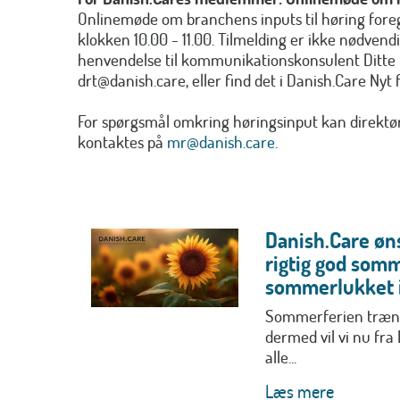
Onlinemøde om branchens inputs til høring foreg
klokken 10.00 - 11.00. Tilmelding er ikke nødvend
henvendelse til kommunikationskonsulent Ditte
drt@danish.care, eller find det i Danish.Care Nyt fr
For spørgsmål omkring høringsinput kan direkt
kontaktes på
mr@danish.care
.
Danish.Care øns
rigtig god somm
sommerlukket i
Sommerferien trænge
dermed vil vi nu fra
alle...
Læs mere