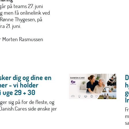
år på teams 27. juni
ig men få onlinelink ved
 Rønne Thygesen, på
a 21. juni.
ør Morten Rasmussen
ker dig og dine en
D
er - vi holder
h
 uge 29 + 30
g
I
r sig på for de fleste, og
 Danish.Cares side ønske jer
Fr
m
s