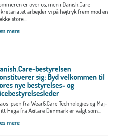
ommeren er over os, men i Danish.Care-
ekretariatet arbejder vi på højtryk frem mod en
ække store...
æs mere
anish.Care-bestyrelsen
onstituerer sig: Byd velkommen til
ores nye bestyrelses- og
icebestyrelsesleder
laus Ipsen fra Wear&Care Technologies og Maj-
ritt Hega fra Axitare Denmark er valgt som...
æs mere