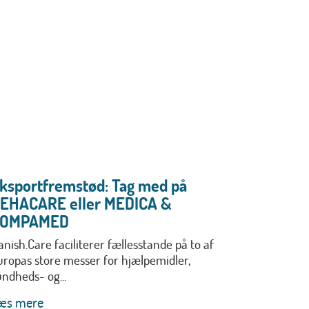
ksportfremstød: Tag med på
EHACARE eller MEDICA &
COMPAMED
anish.Care faciliterer fællesstande på to af
uropas store messer for hjælpemidler,
undheds- og...
æs mere