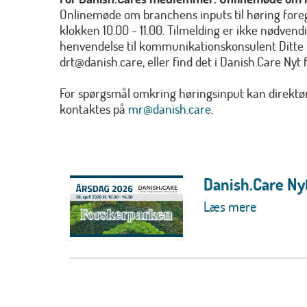
Onlinemøde om branchens inputs til høring foreg
klokken 10.00 - 11.00. Tilmelding er ikke nødvend
henvendelse til kommunikationskonsulent Ditte
drt@danish.care, eller find det i Danish.Care Nyt fr
For spørgsmål omkring høringsinput kan direkt
kontaktes på
mr@danish.care
.
Danish.Care Nyt
Læs mere