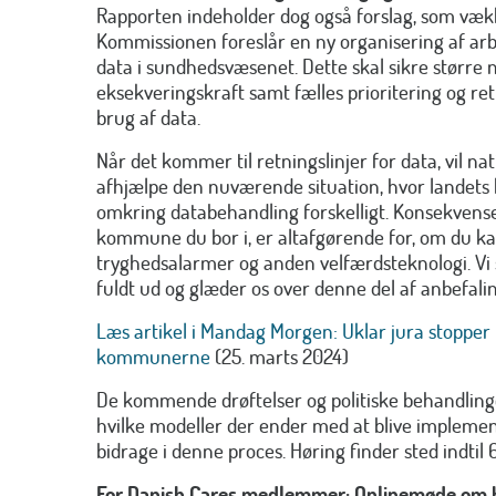
Rapporten indeholder dog også forslag, som væk
Kommissionen foreslår en ny organisering af arb
data i sundhedsvæsenet. Dette skal sikre større 
eksekveringskraft samt fælles prioritering og retn
brug af data.
Når det kommer til retningslinjer for data, vil na
afhjælpe den nuværende situation, hvor landet
omkring databehandling forskelligt. Konsekvensen
kommune du bor i, er altafgørende for, om du ka
tryghedsalarmer og anden velfærdsteknologi. Vi 
fuldt ud og glæder os over denne del af anbefali
Læs artikel i Mandag Morgen: Uklar jura stopper 
kommunerne
(25. marts 2024)
De kommende drøftelser og politiske behandlinge
hvilke modeller der ender med at blive implementer
bidrage i denne proces. Høring finder sted indtil 
For Danish.Cares medlemmer: Onlinemøde om 