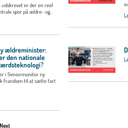
i
 udskrevet er der en reel
entrale spor på ældre- og...
L
ny ældreminister:
D
r den nationale
L
lfærdsteknologi?
er i Seniormonitor ny
 Frandsen til at sætte fart
Next