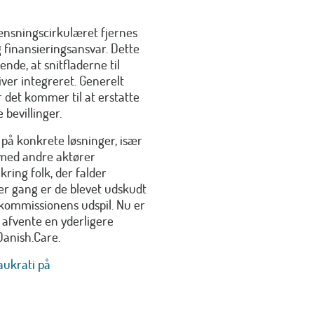
nsningscirkulæret fjernes
g finansieringsansvar. Dette
ende, at snitfladerne til
ver integreret. Generelt
 det kommer til at erstatte
bevillinger.
s på konkrete løsninger, især
n med andre aktører
ing folk, der falder
er gang er de blevet udskudt
urkommissionens udspil. Nu er
 afvente en yderligere
Danish.Care.
aukrati på