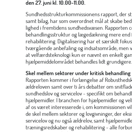
den 27. juni kl. 10.00-11.00.
Sundhedsstrukturkommissionens rapport, der str
samt bilag, har som overordnet mål at skabe 
lighed i fremtidens sundhedsvæsen. Rapporten c
behandlingsstruktur og lægedækning mere end 
rehabilitering. Digitalisering har et særskilt foku
tværgående anbefaling og indsatsområde, men vi
at velfærdsteknologi kun er nævnt en enkelt ga
hjælpemiddelområdet behandles lidt grundigere.
Skel mellem sektorer under kritisk behandling
Rapporten kommer i forlængelse af Robustheds
ældreloven samt over ti års debatter om snitfl
sundhedslov og servicelov - specifikt om behand
hjælpemidler. I branchen for hjælpemidler og v
af os været interesserede i, om kommissionen vil
de skel mellem sektorer og lovgivninger, der eks
servicelov og nu også ældrelov, samt hjælpemidl
træningsredskaber og rehabilitering - alle forbu