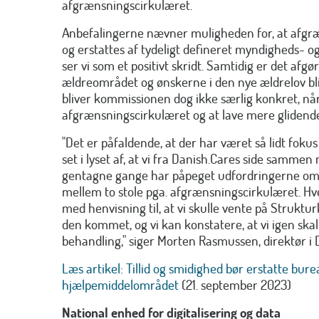
afgrænsningscirkulæret.
Anbefalingerne nævner muligheden for, at afgræ
og erstattes af tydeligt defineret myndigheds- o
ser vi som et positivt skridt. Samtidig er det afgør
ældreområdet og ønskerne i den nye ældrelov bli
bliver kommissionen dog ikke særlig konkret, når
afgrænsningscirkulæret og at lave mere glidende 
"Det er påfaldende, at der har været så lidt foku
set i lyset af, at vi fra Danish.Cares side samme
gentagne gange har påpeget udfordringerne omkr
mellem to stole pga. afgrænsningscirkulæret. Hv
med henvisning til, at vi skulle vente på Strukt
den kommet, og vi kan konstatere, at vi igen skal
behandling," siger Morten Rasmussen, direktør i 
Læs artikel: Tillid og smidighed bør erstatte bure
hjælpemiddelområdet
(21. september 2023)
National enhed for digitalisering og data