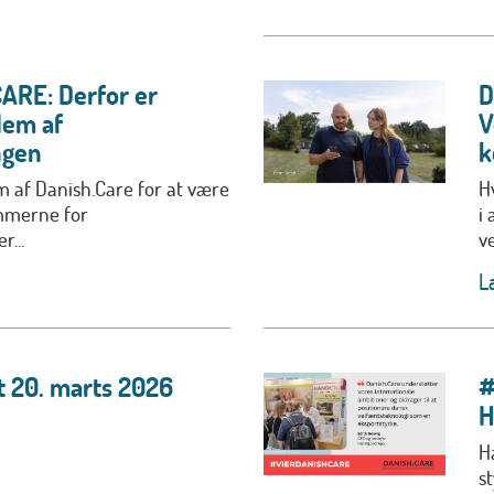
RE: Derfor er
D
lem af
V
ngen
k
 af Danish.Care for at være
H
ammerne for
i 
r...
ve
L
t 20. marts 2026
#
H
H
s