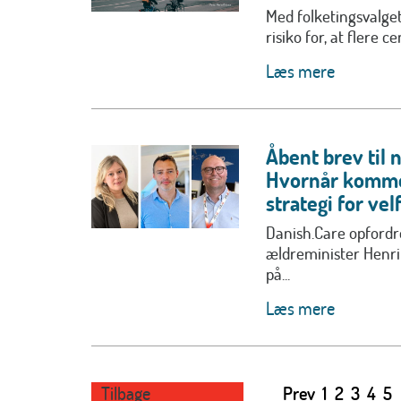
Med folketingsvalget
risiko for, at flere c
Læs mere
Åbent brev til 
Hvornår komme
strategi for ve
Danish.Care opfordr
ældreminister Henrik
på...
Læs mere
Tilbage
Prev
1
2
3
4
5