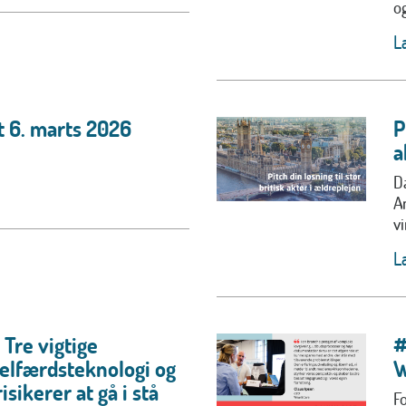
og
L
t 6. marts 2026
P
a
D
A
v
L
 Tre vigtige
#
velfærdsteknologi og
W
sikerer at gå i stå
F