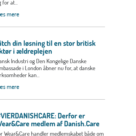
 for at...
æs mere
itch din løsning til en stor britisk
ktør i ældreplejen
ansk Industri og Den Kongelige Danske
mbassade i London åbner nu for, at danske
irksomheder kan...
æs mere
VIERDANISHCARE: Derfor er
ear&Care medlem af Danish.Care
or Wear&Care handler medlemskabet både om