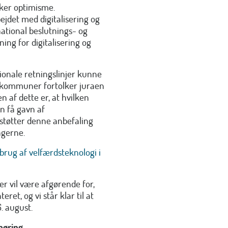
ker optimisme.
ejdet med digitalisering og
national beslutnings- og
ing for digitalisering og
tionale retningslinjer kunne
s kommuner fortolker juraen
 af dette er, at hvilken
n få gavn af
støtter denne anbefaling
ngerne.
brug af velfærdsteknologi i
r vil være afgørende for,
et, og vi står klar til at
6. august.
høring