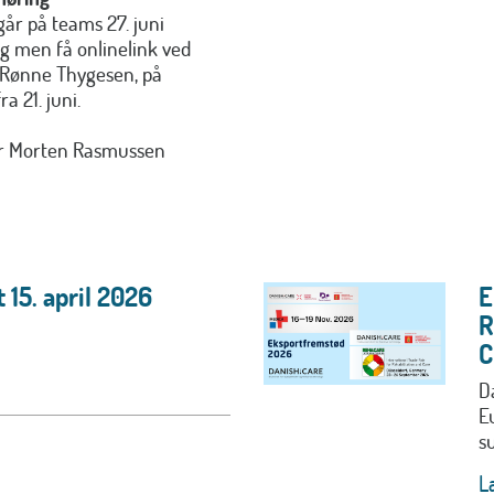
år på teams 27. juni
ig men få onlinelink ved
 Rønne Thygesen, på
a 21. juni.
ør Morten Rasmussen
 15. april 2026
E
R
D
E
s
L