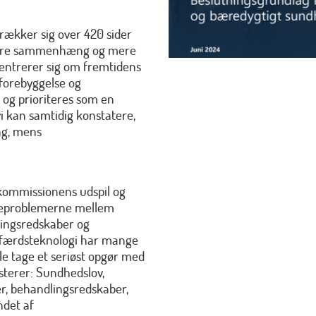
ækker sig over 420 sider
bedre sammenhæng og mere
entrerer sig om fremtidens
forebyggelse og
s og prioriteres som en
 kan samtidig konstatere,
ng, mens
kommissionens udspil og
adeproblemerne mellem
lingsredskaber og
elfærdsteknologi har mange
le tage et seriøst opgør med
isterer: Sundhedslov,
er, behandlingsredskaber,
ndet af