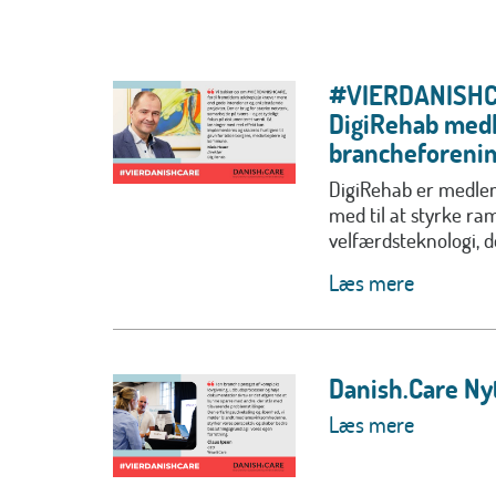
#VIERDANISHCA
DigiRehab med
brancheforeni
DigiRehab er medlem
med til at styrke r
velfærdsteknologi, de
Læs mere
Danish.Care Ny
Læs mere