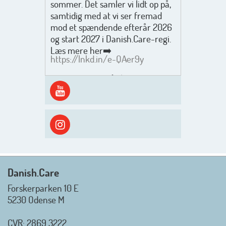
sommer. Det samler vi lidt op på,
samtidig med at vi ser fremad
mod et spændende efterår 2026
og start 2027 i Danish.Care-regi.
Læs mere her➡️
https://lnkd.in/e-QAer9y
Men inden det går løs med en
spændende og aktivt
efterårsæson, så går turen først
ud i solen, ned til vandet og ind i
skyggen igen. Danish.Care holder
sommerlukket i uge 29 + 30.
Rigtig god sommer til jer alle 😎
Mvh. Anders, Helle og Malthe
Danish.Care
Forskerparken 10 E
5230 Odense M
CVR: 2869 3222