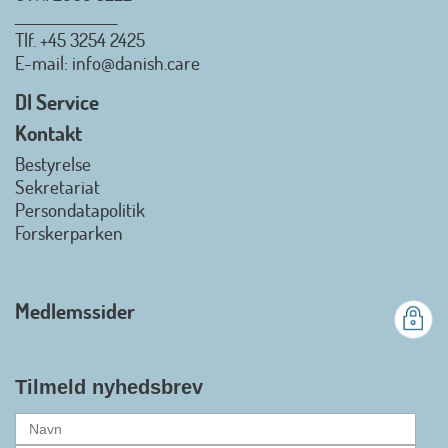
_________________
Tlf.
+45 3254 2425
Danish.Care - Branchen for
E-mail
: info@danish.care
hjælpemidler og
velfærdsteknologi
DI Service
2026-07-02 08:20:06
Kontakt
view on linkedin
Bestyrelse
Det er en stor glæde, at
Sekretariat
Danish.Care fra den 01. juli 2026
Persondatapolitik
officielt kan kalde sig for
Forskerparken
medlemsforening i DI - Dansk
Industri. Samarbejdet skal styrke
branchens politiske
Medlemssider
gennemslagskraft og skabe
bedre vilkår for virksomheder
inden for velfærdsteknologi og
hjælpemidler samt give
Tilmeld nyhedsbrev
medlemmerne adgang til en
række nye individuelle