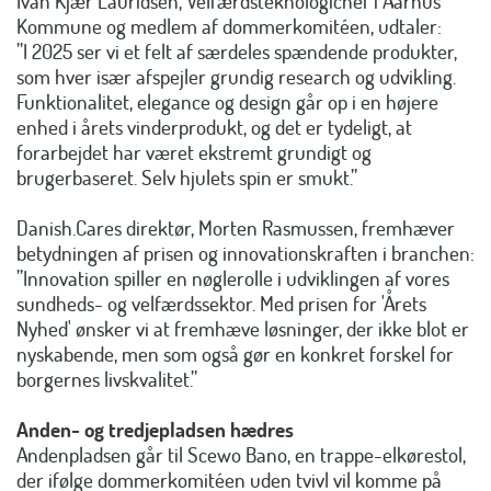
Ivan Kjær Lauridsen, Velfærdsteknologichef i Aarhus
Kommune og medlem af dommerkomitéen, udtaler:
”I 2025 ser vi et felt af særdeles spændende produkter,
som hver især afspejler grundig research og udvikling.
Funktionalitet, elegance og design går op i en højere
enhed i årets vinderprodukt, og det er tydeligt, at
forarbejdet har været ekstremt grundigt og
brugerbaseret. Selv hjulets spin er smukt.”
Danish.Cares direktør, Morten Rasmussen, fremhæver
betydningen af prisen og innovationskraften i branchen:
”Innovation spiller en nøglerolle i udviklingen af vores
sundheds- og velfærdssektor. Med prisen for 'Årets
Nyhed' ønsker vi at fremhæve løsninger, der ikke blot er
nyskabende, men som også gør en konkret forskel for
borgernes livskvalitet.”
Anden- og tredjepladsen hædres
Andenpladsen går til Scewo Bano, en trappe-elkørestol,
der ifølge dommerkomitéen uden tvivl vil komme på