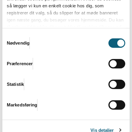
så lægger vi kun en enkelt cookie hos dig, som
registrerer dit valg, så du slipper for at møde banneret
igen næste gang, du besøger vores hjemmeside. Du kan
Debatindlæg: Flere raske år kræver en
til enhver tid trække dit samtykke til cookies tilbage ved
folkesundhedslov i
at nulstille cookieindstillinger i din browser.
Læs hele
Samtykkevalg
regeringsgrundlaget
Danish.Cares privatlivs- og cookiepolitik
Nødvendig
Mens regeringsgrundlaget forhandles på plads, bør
ét spørgsmål være uomgængeligt: Hvordan sørger
Præferencer
vi...
Læs mere
Statistik
Markedsføring
Vis detaljer