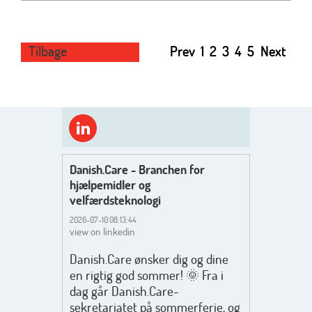
Tilbage
Prev
1
2
3
4
5
Next
Danish.Care - Branchen for
hjælpemidler og
velfærdsteknologi
2026-07-10 08:13:44
view on linkedin
Danish.Care ønsker dig og dine
en rigtig god sommer! 🌞 Fra i
dag går Danish.Care-
sekretariatet på sommerferie, og