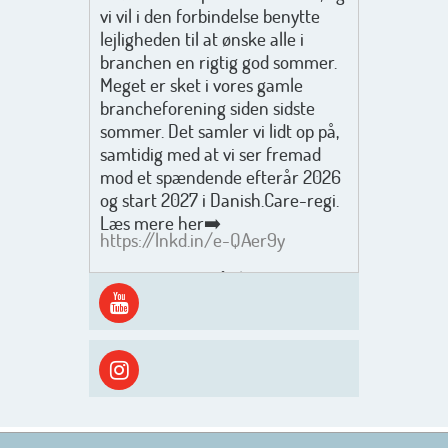
vi vil i den forbindelse benytte
lejligheden til at ønske alle i
branchen en rigtig god sommer.
Meget er sket i vores gamle
brancheforening siden sidste
sommer. Det samler vi lidt op på,
samtidig med at vi ser fremad
mod et spændende efterår 2026
og start 2027 i Danish.Care-regi.
Læs mere her➡️
https://lnkd.in/e-QAer9y
Men inden det går løs med en
spændende og aktivt
efterårsæson, så går turen først
ud i solen, ned til vandet og ind i
skyggen igen. Danish.Care holder
sommerlukket i uge 29 + 30.
Rigtig god sommer til jer alle 😎
Mvh. Anders, Helle og Malthe