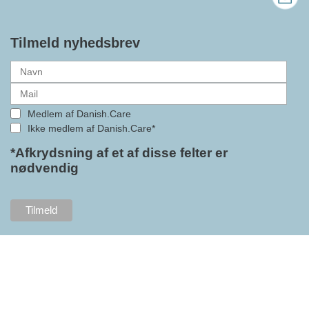
bedre vilkår for virksomheder
inden for velfærdsteknologi og
hjælpemidler samt give
Tilmeld nyhedsbrev
medlemmerne adgang til en
række nye individuelle
medlemsservices leveret af DI. At
alle formaliteterne nu er på plads
Medlem af Danish.Care
i samarbejdet mellem
Ikke medlem af Danish.Care*
Danish.Care og DI glæder
bestyrelsesleder i Danish.Care,
*Afkrydsning af et af disse felter er
nødvendig
Claus Ipsen. Han betragter
indlemmelsen i DI som en
fremtidssikring af Danish.Care,
som både er med til at styrke
brancheforeningen i sig selv,
men også til at styrke
foreningens mange medlemmer.
"Vores branche står midt i store
forandringer, og behovet for