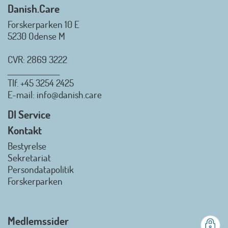
Danish.Care
Forskerparken 10 E
5230 Odense M
CVR: 2869 3222
_________________
Tlf.
+45 3254 2425
Danish.Care - Branchen for
E-mail
: info@danish.care
hjælpemidler og
velfærdsteknologi
DI Service
2026-07-02 08:20:06
Kontakt
view on linkedin
Bestyrelse
Det er en stor glæde, at
Sekretariat
Danish.Care fra den 01. juli 2026
Persondatapolitik
officielt kan kalde sig for
Forskerparken
medlemsforening i DI - Dansk
Industri. Samarbejdet skal styrke
branchens politiske
Medlemssider
gennemslagskraft og skabe