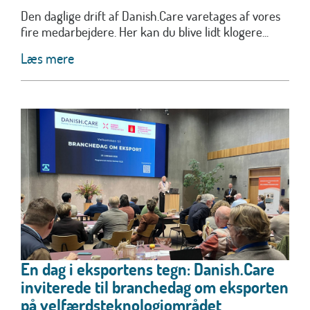
Den daglige drift af Danish.Care varetages af vores
fire medarbejdere. Her kan du blive lidt klogere...
Læs mere
En dag i eksportens tegn: Danish.Care
inviterede til branchedag om eksporten
på velfærdsteknologiområdet