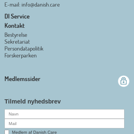
Danish.Care - Branchen for
E-mail
: info@danish.care
hjælpemidler og
velfærdsteknologi
DI Service
2026-07-02 08:20:06
Kontakt
view on linkedin
Bestyrelse
Det er en stor glæde, at
Sekretariat
Danish.Care fra den 01. juli 2026
Persondatapolitik
officielt kan kalde sig for
Forskerparken
medlemsforening i DI - Dansk
Industri. Samarbejdet skal styrke
branchens politiske
Medlemssider
gennemslagskraft og skabe
bedre vilkår for virksomheder
inden for velfærdsteknologi og
hjælpemidler samt give
Tilmeld nyhedsbrev
medlemmerne adgang til en
række nye individuelle
medlemsservices leveret af DI. At
alle formaliteterne nu er på plads
Medlem af Danish.Care