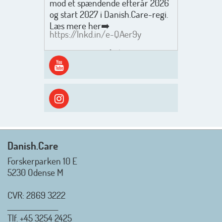
mod et spændende efterår 2026
og start 2027 i Danish.Care-regi.
Læs mere her➡️
https://lnkd.in/e-QAer9y
Men inden det går løs med en
spændende og aktivt
efterårsæson, så går turen først
ud i solen, ned til vandet og ind i
skyggen igen. Danish.Care holder
sommerlukket i uge 29 + 30.
Rigtig god sommer til jer alle 😎
Mvh. Anders, Helle og Malthe
Danish.Care
Forskerparken 10 E
5230 Odense M
CVR: 2869 3222
_________________
Tlf.
+45 3254 2425