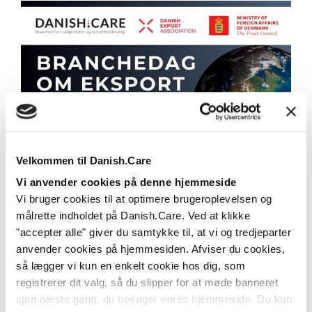
Branchedag om eksport - dyk ned i
Velkommen til Danish.Care
programmet og tilmeld dig nu
Vi anvender cookies på denne hjemmeside
Vi bruger cookies til at optimere brugeroplevelsen og
Branchedag om eksport med fokus på Canada,
målrette indholdet på Danish.Care. Ved at klikke
Storbritannien, Frankrig, Norge, Italien - og Kenya –
den...
"accepter alle" giver du samtykke til, at vi og tredjeparter
anvender cookies på hjemmesiden. Afviser du cookies,
Læs mere
så lægger vi kun en enkelt cookie hos dig, som
registrerer dit valg, så du slipper for at møde banneret
igen næste gang, du besøger vores hjemmeside. Du kan