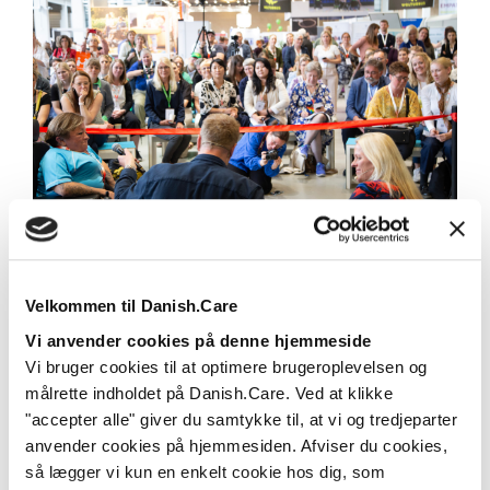
Tusindvis samles om
velfærdsteknologien: Skal være med til
at sikre fremtidens velfærdsniveau
Velkommen til Danish.Care
Fra den 4. til 6. marts samles flere tusinde om
Vi anvender cookies på denne hjemmeside
sundheds- og velfærdsteknologien samt
Vi bruger cookies til at optimere brugeroplevelsen og
hjælpemidler i...
målrette indholdet på Danish.Care. Ved at klikke
"accepter alle" giver du samtykke til, at vi og tredjeparter
Læs mere
anvender cookies på hjemmesiden. Afviser du cookies,
så lægger vi kun en enkelt cookie hos dig, som