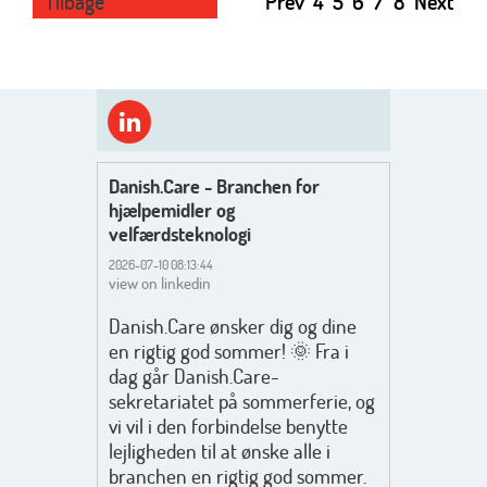
Tilbage
Prev
4
5
6
7
8
Next
Danish.Care - Branchen for
hjælpemidler og
velfærdsteknologi
2026-07-10 08:13:44
view on linkedin
Danish.Care ønsker dig og dine
en rigtig god sommer! 🌞 Fra i
dag går Danish.Care-
sekretariatet på sommerferie, og
vi vil i den forbindelse benytte
lejligheden til at ønske alle i
branchen en rigtig god sommer.