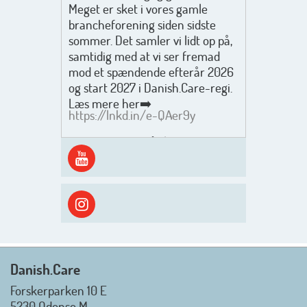
Meget er sket i vores gamle
brancheforening siden sidste
sommer. Det samler vi lidt op på,
samtidig med at vi ser fremad
mod et spændende efterår 2026
og start 2027 i Danish.Care-regi.
Læs mere her➡️
https://lnkd.in/e-QAer9y
Men inden det går løs med en
spændende og aktivt
efterårsæson, så går turen først
ud i solen, ned til vandet og ind i
skyggen igen. Danish.Care holder
sommerlukket i uge 29 + 30.
Rigtig god sommer til jer alle 😎
Mvh. Anders, Helle og Malthe
Danish.Care
Forskerparken 10 E
5230 Odense M