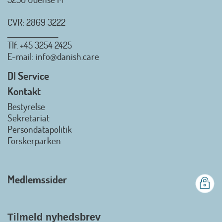
CVR: 2869 3222
_________________
Tlf.
+45 3254 2425
Danish.Care - Branchen for
E-mail
: info@danish.care
hjælpemidler og
velfærdsteknologi
DI Service
2026-07-02 08:20:06
Kontakt
view on linkedin
Bestyrelse
Det er en stor glæde, at
Sekretariat
Danish.Care fra den 01. juli 2026
Persondatapolitik
officielt kan kalde sig for
Forskerparken
medlemsforening i DI - Dansk
Industri. Samarbejdet skal styrke
branchens politiske
Medlemssider
gennemslagskraft og skabe
bedre vilkår for virksomheder
inden for velfærdsteknologi og
hjælpemidler samt give
Tilmeld nyhedsbrev