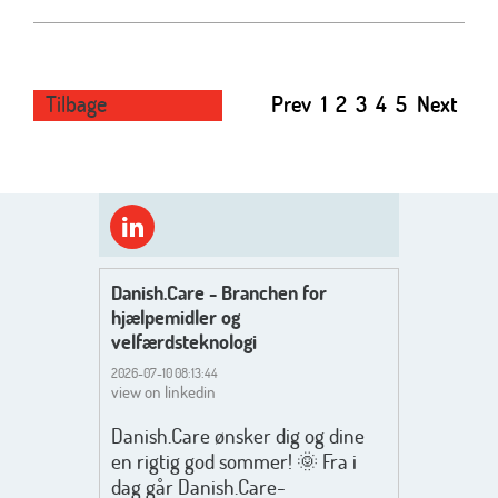
Tilbage
Prev
1
2
3
4
5
Next
Danish.Care - Branchen for
hjælpemidler og
velfærdsteknologi
2026-07-10 08:13:44
view on linkedin
Danish.Care ønsker dig og dine
en rigtig god sommer! 🌞 Fra i
dag går Danish.Care-