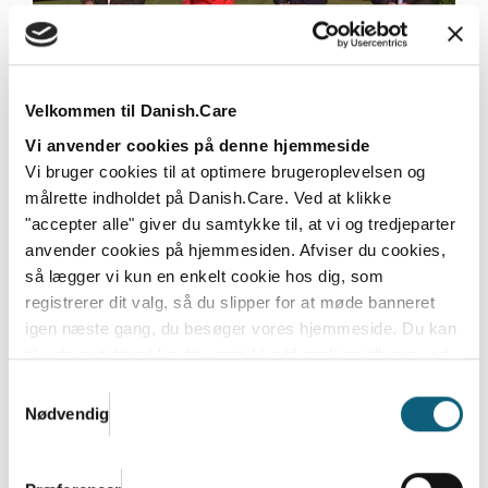
Velkommen til Danish.Care
Danish.Care og DI: Enormt potentiale i
Vi anvender cookies på denne hjemmeside
regeringens satsning på
Vi bruger cookies til at optimere brugeroplevelsen og
velfærdsteknologi og hjælpemidler
målrette indholdet på Danish.Care. Ved at klikke
"accepter alle" giver du samtykke til, at vi og tredjeparter
Den nye regering bestående af Socialdemokratiet,
anvender cookies på hjemmesiden. Afviser du cookies,
SF, Moderaterne og Radikale Venstre vil lancere en...
så lægger vi kun en enkelt cookie hos dig, som
Læs mere
registrerer dit valg, så du slipper for at møde banneret
igen næste gang, du besøger vores hjemmeside. Du kan
til enhver tid trække dit samtykke til cookies tilbage ved
at nulstille cookieindstillinger i din browser.
Læs hele
Samtykkevalg
Danish.Cares privatlivs- og cookiepolitik
Nødvendig