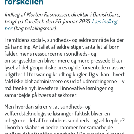
forskellen
Indlæg af Morten Rasmussen, direktør i Danish.Care,
bragt på CareTech den 26. januar 2025.
Læs indlæg
her
(bag betalingsmur).
Fremtidens social-, sundheds- og ældreområde kalder
på handling. Antallet af ældre stiger, antallet af børn
falder, mens ressourcerne i sundheds- og
omsorgssektoren bliver mere og mere pressede bl.a. i
lyset af det geopolitiske pres og de forventede massive
udgifter til forsvar og krudt og kugler. Og vi kan i hvert
fald ikke blot administrere os ud af udfordringerne – vi
må tænke nyt, investere i innovative løsninger og
samarbejde på tværs af sektorer.
Men hvordan sikrer vi, at sundheds- og
velfærdsteknologiske løsninger faktisk bliver en
integreret del af fremtidens sundheds- og ældrepleje?
Hvordan skaber vi bedre rammer for samarbejde
mellem det offentlige og private? Og hvordan sikrer vi,