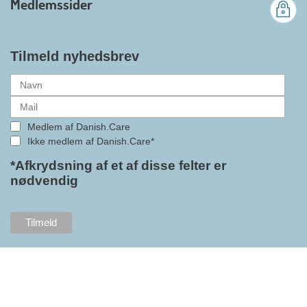
Medlemssider
gennemslagskraft og skabe
bedre vilkår for virksomheder
inden for velfærdsteknologi og
hjælpemidler samt give
Tilmeld nyhedsbrev
medlemmerne adgang til en
række nye individuelle
medlemsservices leveret af DI. At
alle formaliteterne nu er på plads
Medlem af Danish.Care
i samarbejdet mellem
Ikke medlem af Danish.Care*
Danish.Care og DI glæder
bestyrelsesleder i Danish.Care,
*Afkrydsning af et af disse felter er
nødvendig
Claus Ipsen. Han betragter
indlemmelsen i DI som en
fremtidssikring af Danish.Care,
som både er med til at styrke
brancheforeningen i sig selv,
men også til at styrke
foreningens mange medlemmer.
"Vores branche står midt i store