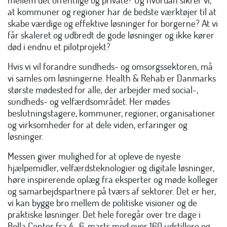
at kommuner og regioner har de bedste værktøjer til at
skabe værdige og effektive løsninger for borgerne? At vi
får skaleret og udbredt de gode løsninger og ikke kører
død i endnu et pilotprojekt?
Hvis vi vil forandre sundheds- og omsorgssektoren, må
vi samles om løsningerne. Health & Rehab er Danmarks
største mødested for alle, der arbejder med social-,
sundheds- og velfærdsområdet. Her mødes
beslutningstagere, kommuner, regioner, organisationer
og virksomheder for at dele viden, erfaringer og
løsninger.
Messen giver mulighed for at opleve de nyeste
hjælpemidler, velfærdsteknologier og digitale løsninger,
høre inspirerende oplæg fra eksperter og møde kolleger
og samarbejdspartnere på tværs af sektorer. Det er her,
vi kan bygge bro mellem de politiske visioner og de
praktiske løsninger. Det hele foregår over tre dage i
Bella Center fra 4.-6. marts med over 160 udstillere og