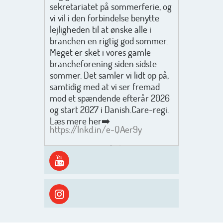
sekretariatet på sommerferie, og
vi vil i den forbindelse benytte
lejligheden til at ønske alle i
branchen en rigtig god sommer.
Meget er sket i vores gamle
brancheforening siden sidste
sommer. Det samler vi lidt op på,
samtidig med at vi ser fremad
mod et spændende efterår 2026
og start 2027 i Danish.Care-regi.
Læs mere her➡️
https://lnkd.in/e-QAer9y
Men inden det går løs med en
spændende og aktivt
efterårsæson, så går turen først
ud i solen, ned til vandet og ind i
skyggen igen. Danish.Care holder
sommerlukket i uge 29 + 30.
Rigtig god sommer til jer alle 😎