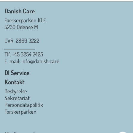
Mvh. Anders, Helle og Malthe
Danish.Care
Forskerparken 10 E
5230 Odense M
CVR: 2869 3222
_________________
Tlf.
+45 3254 2425
Danish.Care - Branchen for
E-mail
: info@danish.care
hjælpemidler og
velfærdsteknologi
DI Service
2026-07-02 08:20:06
Kontakt
view on linkedin
Bestyrelse
Det er en stor glæde, at
Sekretariat
Danish.Care fra den 01. juli 2026
Persondatapolitik
officielt kan kalde sig for
Forskerparken
medlemsforening i DI - Dansk
Industri. Samarbejdet skal styrke
branchens politiske