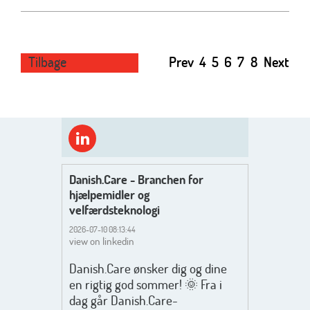
Tilbage
Prev
4
5
6
7
8
Next
Danish.Care - Branchen for
hjælpemidler og
velfærdsteknologi
2026-07-10 08:13:44
view on linkedin
Danish.Care ønsker dig og dine
en rigtig god sommer! 🌞 Fra i
dag går Danish.Care-