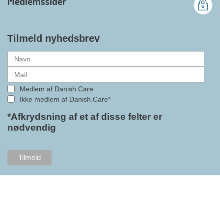
Medlemssider
gennemslagskraft og skabe
bedre vilkår for virksomheder
inden for velfærdsteknologi og
hjælpemidler samt give
Tilmeld nyhedsbrev
medlemmerne adgang til en
række nye individuelle
medlemsservices leveret af DI. At
alle formaliteterne nu er på plads
Medlem af Danish.Care
i samarbejdet mellem
Ikke medlem af Danish.Care*
Danish.Care og DI glæder
bestyrelsesleder i Danish.Care,
*Afkrydsning af et af disse felter er
nødvendig
Claus Ipsen. Han betragter
indlemmelsen i DI som en
fremtidssikring af Danish.Care,
som både er med til at styrke
brancheforeningen i sig selv,
men også til at styrke
foreningens mange medlemmer.
"Vores branche står midt i store
forandringer, og behovet for