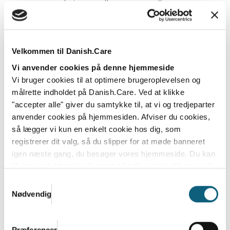
Danish.Care Nyt 20. marts 2025
Læs mere
Velkommen til Danish.Care
Vi anvender cookies på denne hjemmeside
Vi bruger cookies til at optimere brugeroplevelsen og
målrette indholdet på Danish.Care. Ved at klikke
"accepter alle" giver du samtykke til, at vi og tredjeparter
anvender cookies på hjemmesiden. Afviser du cookies,
så lægger vi kun en enkelt cookie hos dig, som
registrerer dit valg, så du slipper for at møde banneret
igen næste gang, du besøger vores hjemmeside. Du kan
til enhver tid trække dit samtykke til cookies tilbage ved
at nulstille cookieindstillinger i din browser.
Læs hele
Samtykkevalg
Health & Rehab 2025 er slut: Tre dage
Danish.Cares privatlivs- og cookiepolitik
Nødvendig
med innovation, debat og fællesskab
Dørene til messen er lukket for denne gang, efter
tre dage med masser af liv, faglighed og netværk i...
Præferencer