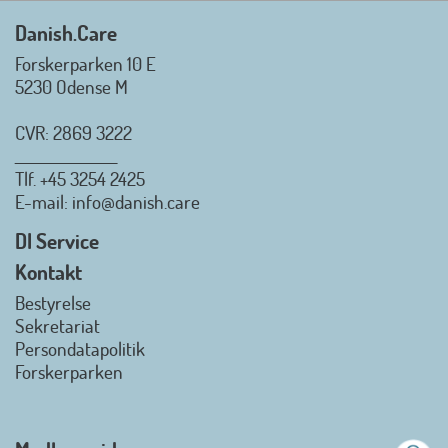
Mvh. Anders, Helle og Malthe
Danish.Care
Forskerparken 10 E
5230 Odense M
CVR: 2869 3222
_________________
Tlf.
+45 3254 2425
Danish.Care - Branchen for
E-mail
: info@danish.care
hjælpemidler og
velfærdsteknologi
DI Service
2026-07-02 08:20:06
Kontakt
view on linkedin
Bestyrelse
Det er en stor glæde, at
Sekretariat
Danish.Care fra den 01. juli 2026
Persondatapolitik
officielt kan kalde sig for
Forskerparken
medlemsforening i DI - Dansk
Industri. Samarbejdet skal styrke
branchens politiske