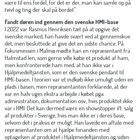
være til ens fordel, for det er der, man kan samle op på
tvivl og ting der skal på bordet”.
Fandt døren ind gennem den svenske HMI-base
I 2022 var Rasmus Henriksen tæt på at opgive det
svenske marked, han havde svært ved at gennemskue
det, men besluttede at give det en sidste chance. På
Fokusmessen i Malmø mødte han en repræsentant fra
Halmstad len, som gerne ville købe et produkt af ham,
men konfronterede ham med, at han ikke var i
Hjälpmedeltjänsten, som er den svenske pendant til
HMI-basen. I teorien var et indkøb ikke umuligt uden en
plads i basen, men repræsentanten forklarede, at der
var en halv uges ekstra arbejde i købet pga.
administration, dokumentation osv., hvis produktet ikke
var i HMI. Det kan dermed være en showstopper ift. salg
af produkter i Sverige, hvis man ikke er i deres base,
selvom det i praksis er muligt. Han lavede en aftale med
repræsentanten om at hjælpe hinanden med
optagelsen af produktet i Hjälpmedeltjänsten og siden