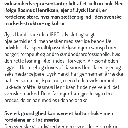
virksomhedsrepræsentanter lidt af et kulturchok. Men
ifølge Rasmus Henriksen, ejer af Jysk Handi, er
fordelene store, hvis man sætter sig ind i den svenske
markedsstruktur- og kultur.
Jysk Handi har siden 1990 udviklet og solgt
hjælpemidler til mennesker med særlige behov. De
udvikler bl.a. specialtilpassede løsninger i samspil med
borger, terapeut og andre sundhedsprofessionelle, hvis
den rette løsning ikke findes i forvejen. Virksomheden
ligger i Hornslet og drives af Rasmus Henriksen, ejer, og
seks medarbejdere. Jysk Handi har gennem en årrække
haft en samarbejdspartner, men da den virksomhed
lukkede måtte Rasmus Henriksen finde nye veje til det
svenske marked. De erfaringer han gjorde sig i den
proces, deler han med os i denne artikel.
Svensk grundighed kan være et kulturchok – men
fordelene er til at mærke
Den svenske grundighed gennemsyrer deres struktur -