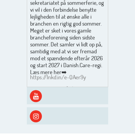
sekretariatet på sommerferie, og
vi vil i den forbindelse benytte
lejligheden til at ønske alle i
branchen en rigtig god sommer.
Meget er sket i vores gamle
brancheforening siden sidste
sommer. Det samler vi lidt op på,
samtidig med at vi ser fremad
mod et spændende efterår 2026
og start 2027 i Danish.Care-regi.
Læs mere her➡️
https://lnkd.in/e-QAer9y
Men inden det går løs med en
spændende og aktivt
efterårsæson, så går turen først
ud i solen, ned til vandet og ind i
skyggen igen. Danish.Care holder
sommerlukket i uge 29 + 30.
Rigtig god sommer til jer alle 😎