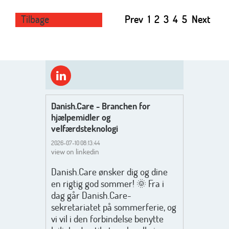
Tilbage
Prev
1
2
3
4
5
Next
Danish.Care - Branchen for
hjælpemidler og
velfærdsteknologi
2026-07-10 08:13:44
view on linkedin
Danish.Care ønsker dig og dine
en rigtig god sommer! 🌞 Fra i
dag går Danish.Care-
sekretariatet på sommerferie, og
vi vil i den forbindelse benytte