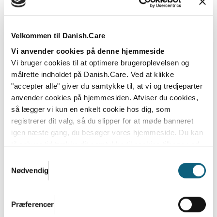
Bliv klar til et spændende efterår 2026
Velkommen til Danish.Care
og start 2027 i Danish.Care
Vi anvender cookies på denne hjemmeside
Sommeren er over os, men i Danish.Care-
Vi bruger cookies til at optimere brugeroplevelsen og
sekretariatet arbejder vi på højtryk frem mod en
målrette indholdet på Danish.Care. Ved at klikke
række store...
"accepter alle" giver du samtykke til, at vi og tredjeparter
anvender cookies på hjemmesiden. Afviser du cookies,
Læs mere
så lægger vi kun en enkelt cookie hos dig, som
registrerer dit valg, så du slipper for at møde banneret
igen næste gang, du besøger vores hjemmeside. Du kan
til enhver tid trække dit samtykke til cookies tilbage ved
at nulstille cookieindstillinger i din browser.
Læs hele
Samtykkevalg
Danish.Cares privatlivs- og cookiepolitik
Nødvendig
Præferencer