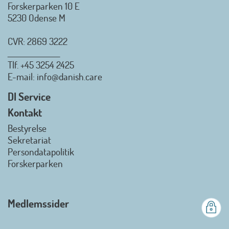
Forskerparken 10 E
5230 Odense M
CVR: 2869 3222
_________________
Tlf.
+45 3254 2425
Danish.Care - Branchen for
E-mail
: info@danish.care
hjælpemidler og
velfærdsteknologi
DI Service
2026-07-02 08:20:06
Kontakt
view on linkedin
Bestyrelse
Det er en stor glæde, at
Sekretariat
Danish.Care fra den 01. juli 2026
Persondatapolitik
officielt kan kalde sig for
Forskerparken
medlemsforening i DI - Dansk
Industri. Samarbejdet skal styrke
branchens politiske
Medlemssider
gennemslagskraft og skabe
bedre vilkår for virksomheder