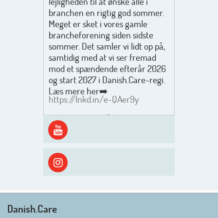
lejligheden til at ønske alle i
branchen en rigtig god sommer.
Meget er sket i vores gamle
brancheforening siden sidste
sommer. Det samler vi lidt op på,
samtidig med at vi ser fremad
mod et spændende efterår 2026
og start 2027 i Danish.Care-regi.
Læs mere her➡️
https://lnkd.in/e-QAer9y
Men inden det går løs med en
spændende og aktivt
efterårsæson, så går turen først
ud i solen, ned til vandet og ind i
skyggen igen. Danish.Care holder
sommerlukket i uge 29 + 30.
Rigtig god sommer til jer alle 😎
Mvh. Anders, Helle og Malthe
Danish.Care