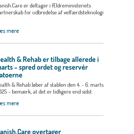
anish.Care er deltager i Ældreministeriets
artnerskab for udbredelse af velfærdsteknologi
æs mere
ealth & Rehab er tilbage allerede i
arts - spred ordet og reservér
atoerne
ealth & Rehab løber af stablen den 4. - 6. marts
025 – bemærk, at det er tidligere end sidst.
æs mere
anish.Care overtager