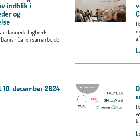
v indblik i
v
eder og
C
lse
D
n
uar dannede Eigtveds
af.
Danish.Care i samarbejde
L
t 18. december 2024
D
s
D
v
k
L