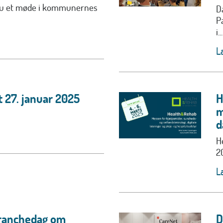
dnu et møde i kommunernes
D
P
i...
L
 27. januar 2025
H
m
d
H
2
L
Branchedag om
D