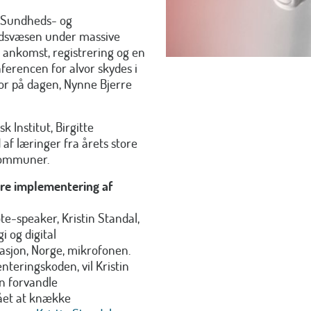
 Sundheds- og
hedsvæsen under massive
 ankomst, registrering og en
erencen for alvor skydes i
or på dagen, Nynne Bjerre
 Institut, Birgitte
af læringer fra årets store
 kommuner.
re implementering af
e-speaker, Kristin Standal,
i og digital
jon, Norge, mikrofonen.
teringskoden, vil Kristin
an forvandle
ået at knække