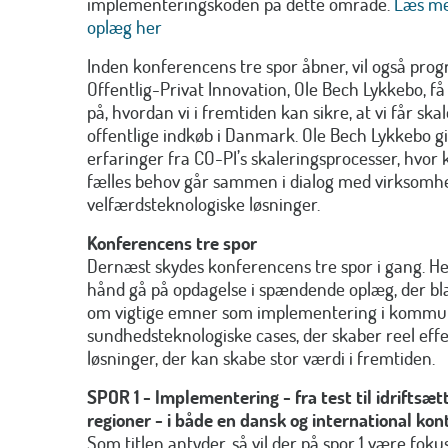
implementeringskoden på dette område.
Læs me
oplæg her
Inden konferencens tre spor åbner, vil også pro
Offentlig-Privat Innovation, Ole Bech Lykkebo, få
på, hvordan vi i fremtiden kan sikre, at vi får ska
offentlige indkøb i Danmark. Ole Bech Lykkebo giv
erfaringer fra CO-PI’s skaleringsprocesser, hv
fælles behov går sammen i dialog med virksom
velfærdsteknologiske løsninger.
Konferencens tre spor
Dernæst skydes konferencens tre spor i gang. H
hånd gå på opdagelse i spændende oplæg, der b
om vigtige emner som implementering i kommun
sundhedsteknologiske cases, der skaber reel ef
løsninger, der kan skabe stor værdi i fremtiden.
SPOR 1 -
Implementering - fra test til idriftsæ
regioner - i både en dansk og international kon
Som titlen antyder, så vil der på spor 1 være fo