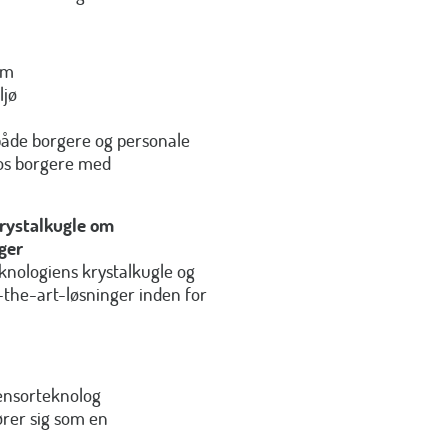
em
ljø
 både borgere og personale
hos borgere med
krystalkugle om
ger
teknologiens krystalkugle og
he-art-løsninger inden for
ensorteknolog
rer sig som en