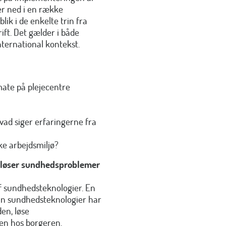
er ned i en række
ik i de enkelte trin fra
ift. Det gælder i både
nternational kontekst.
ate på plejecentre
vad siger erfaringerne fra
ke arbejdsmiljø?
n løser sundhedsproblemer
af sundhedsteknologier. En
an sundhedsteknologier har
den, løse
ten hos borgeren.