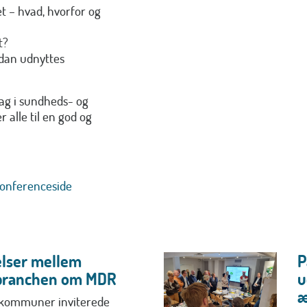
 – hvad, hvorfor og
t?
dan udnyttes
 dag i sundheds- og
 alle til en god og
konferenceside
elser mellem
P
branchen om MDR
u
æ
e kommuner inviterede