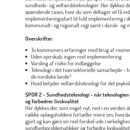
sundheds- og velfærdsteknologier. Her dykkes d
spændende cases, hvor du som deltager vil få indbl
implementeringsstart til fuld implementering i dr
kommunalt- og regionalt regi samt i dansk- og i
Overskrifter:
To kommuners erfaringer med brug af roomm
Uden ejerskab, ingen reel implementering
Varsling af risiko for indlæggelse
Teknologi i det tværsektorielle samarbejde – h
de nordiske lande?
Hvad betyder velfærdsteknologi for det psykis
SPOR 2 -
Sundhedsteknologi - når teknologie
og forbedrer livskvalitet
Her dykkes der, som noget nyt, ned i en verden 
række oplægsholdere fortæller mere om, hvord
gjort og kan gøre en reel forskel ude i virkelighe
sundhedsproblematikker og forbedre livskvalite