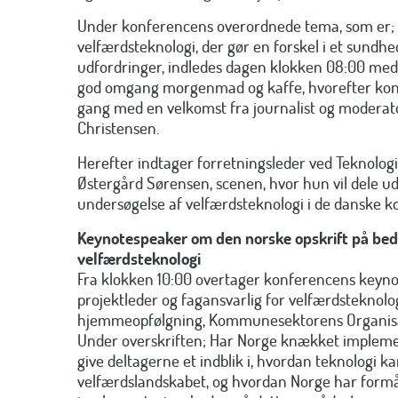
Under konferencens overordnede tema, som er;
velfærdsteknologi, der gør en forskel i et sund
udfordringer, indledes dagen klokken 08:00 med
god omgang morgenmad og kaffe, hvorefter konf
gang med en velkomst fra journalist og moderat
Christensen.
Herefter indtager forretningsleder ved Teknologisk
Østergård Sørensen, scenen, hvor hun vil dele ud 
undersøgelse af velfærdsteknologi i de danske
Keynotespeaker om den norske opskrift på bed
velfærdsteknologi
Fra klokken 10:00 overtager konferencens keynot
projektleder og fagansvarlig for velfærdsteknolog
hjemmeopfølgning, Kommunesektorens Organisas
Under overskriften; Har Norge knækket implemen
give deltagerne et indblik i, hvordan teknologi k
velfærdslandskabet, og hvordan Norge har form