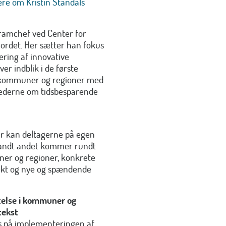
re om Kristin Standals
gramchef ved Center for
 ordet. Her sætter han fokus
lering af innovative
er indblik i de første
or kommuner og regioner med
hederne om tidsbesparende
er kan deltagerne på egen
landt andet kommer rundt
er og regioner, konkrete
fekt og nye og spændende
ttelse i kommuner og
tekst
kus på implementeringen af