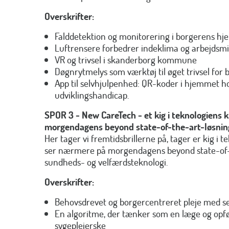
Overskrifter:
Falddetektion og monitorering i borgerens hj
Luftrensere forbedrer indeklima og arbejdsmi
VR og trivsel i skanderborg kommune
Døgnrytmelys som værktøj til øget trivsel for
App til selvhjulpenhed: QR-koder i hjemmet 
udviklingshandicap.
SPOR 3 -
New CareTech - et kig i teknologiens 
morgendagens beyond state-of-the-art-løsnin
Her tager vi fremtidsbrillerne på, tager er kig i 
ser nærmere på morgendagens beyond state-of-t
sundheds- og velfærdsteknologi.
Overskrifter:
Behovsdrevet og borgercentreret pleje med s
En algoritme, der tænker som en læge og opfø
sygeplejerske