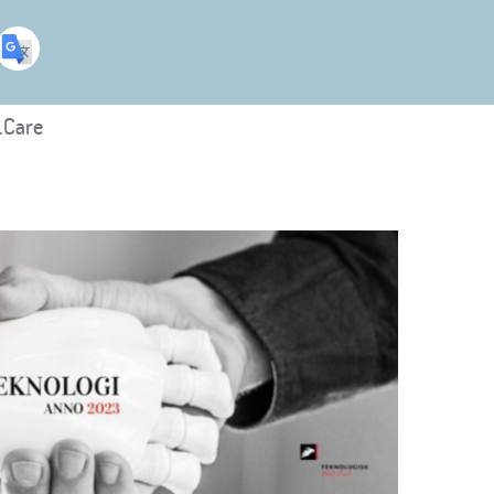
.Care