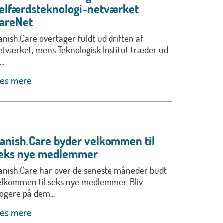
elfærdsteknologi-netværket
areNet
anish.Care overtager fuldt ud driften af
etværket, mens Teknologisk Institut træder ud
..
æs mere
anish.Care byder velkommen til
eks nye medlemmer
anish.Care har over de seneste måneder budt
elkommen til seks nye medlemmer. Bliv
logere på dem...
æs mere