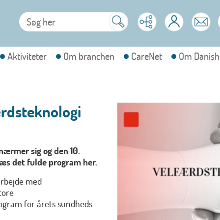
Aktiviteter
Om branchen
CareNet
Om Danish
ærdsteknologi
nærmer sig og den 10.
Læs det fulde program her.
arbejde med
tore
rogram for årets sundheds-