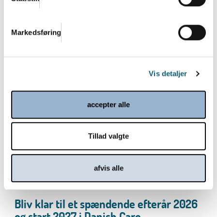
regeringens satsning på
velfærdsteknologi og hjælpemidler
Den nye regering bestående af Socialdemokratiet,
Markedsføring
SF, Moderaterne og Radikale Venstre vil lancere en...
Læs mere
Vis detaljer
accepter alle
Tillad valgte
afvis alle
Bliv klar til et spændende efterår 2026
og start 2027 i Danish.Care