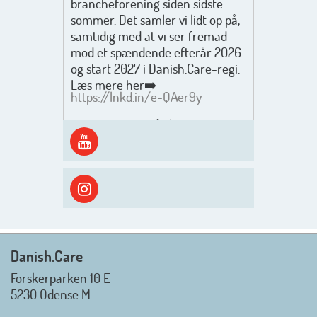
brancheforening siden sidste
sommer. Det samler vi lidt op på,
samtidig med at vi ser fremad
mod et spændende efterår 2026
og start 2027 i Danish.Care-regi.
Læs mere her➡️
https://lnkd.in/e-QAer9y
Men inden det går løs med en
spændende og aktivt
efterårsæson, så går turen først
ud i solen, ned til vandet og ind i
skyggen igen. Danish.Care holder
sommerlukket i uge 29 + 30.
Rigtig god sommer til jer alle 😎
Mvh. Anders, Helle og Malthe
Danish.Care
Forskerparken 10 E
5230 Odense M