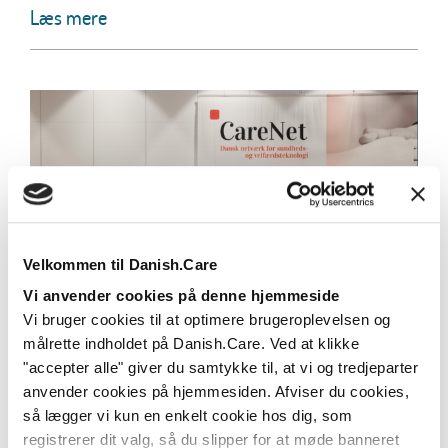
Læs mere
Velkommen til Danish.Care
Vi anvender cookies på denne hjemmeside
Danish.Care overtager
Vi bruger cookies til at optimere brugeroplevelsen og
velfærdsteknologi-netværket CareNet
målrette indholdet på Danish.Care. Ved at klikke
"accepter alle" giver du samtykke til, at vi og tredjeparter
Danish.Care overtager fuldt ud driften af netværket,
anvender cookies på hjemmesiden. Afviser du cookies,
mens Teknologisk Institut træder ud af...
så lægger vi kun en enkelt cookie hos dig, som
Læs mere
registrerer dit valg, så du slipper for at møde banneret