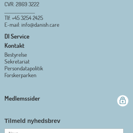
CVR: 2869 3222
_________________
Tlf.
+45 3254 2425
Danish.Care - Branchen for
E-mail
: info@danish.care
hjælpemidler og
velfærdsteknologi
DI Service
2026-07-02 08:20:06
Kontakt
view on linkedin
Bestyrelse
Det er en stor glæde, at
Sekretariat
Danish.Care fra den 01. juli 2026
Persondatapolitik
officielt kan kalde sig for
Forskerparken
medlemsforening i DI - Dansk
Industri. Samarbejdet skal styrke
branchens politiske
Medlemssider
gennemslagskraft og skabe
bedre vilkår for virksomheder
inden for velfærdsteknologi og
hjælpemidler samt give
Tilmeld nyhedsbrev
medlemmerne adgang til en