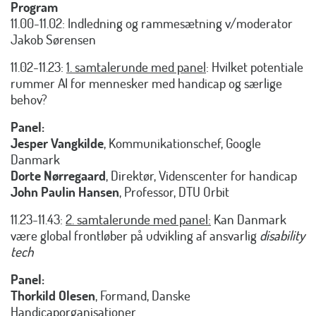
Program
11.00-11.02: Indledning og rammesætning v/moderator
Jakob Sørensen
11.02-11.23:
1. samtalerunde med panel
: Hvilket potentiale
rummer AI for mennesker med handicap og særlige
behov?
Panel:
Jesper Vangkilde
, Kommunikationschef, Google
Danmark
Dorte Nørregaard
, Direktør, Videnscenter for handicap
John Paulin Hansen
, Professor, DTU Orbit
11.23-11.43:
2. samtalerunde med panel:
Kan Danmark
være global frontløber på udvikling af ansvarlig
disability
tech
Panel:
Thorkild Olesen
, Formand, Danske
Handicaporganisationer