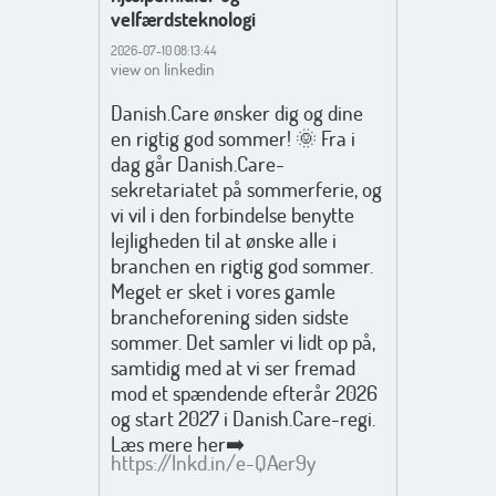
velfærdsteknologi
2026-07-10 08:13:44
view on linkedin
Danish.Care ønsker dig og dine
en rigtig god sommer! 🌞 Fra i
dag går Danish.Care-
sekretariatet på sommerferie, og
vi vil i den forbindelse benytte
lejligheden til at ønske alle i
branchen en rigtig god sommer.
Meget er sket i vores gamle
brancheforening siden sidste
sommer. Det samler vi lidt op på,
samtidig med at vi ser fremad
mod et spændende efterår 2026
og start 2027 i Danish.Care-regi.
Læs mere her➡️
https://lnkd.in/e-QAer9y