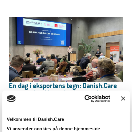
En dag i eksportens tegn: Danish.Care
inviterede til branchedag om eksporten
på velfærdsteknologiområdet
Indsigt, inspiration, dialog og netværk var på
menuen, da Danish.Care satte fokus på eksport.
Velkommen til Danish.Care
Læs mere
Vi anvender cookies på denne hjemmeside