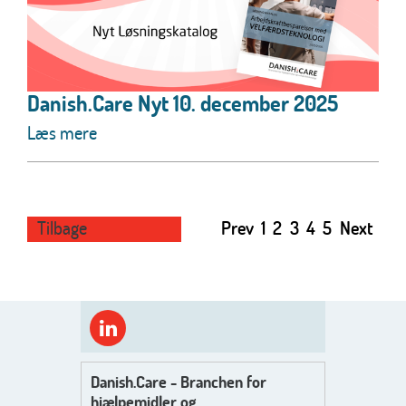
Danish.Care Nyt 10. december 2025
Læs mere
Tilbage
Prev
1
2
3
4
5
Next
Danish.Care - Branchen for
hjælpemidler og