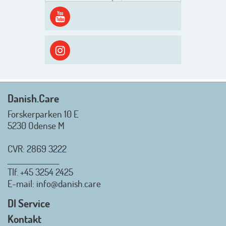
Men inden det går løs med en
spændende og aktivt
efterårsæson, så går turen først
ud i solen, ned til vandet og ind i
skyggen igen. Danish.Care holder
sommerlukket i uge 29 + 30.
Rigtig god sommer til jer alle 😎
Mvh. Anders, Helle og Malthe
Danish.Care
Forskerparken 10 E
5230 Odense M
CVR: 2869 3222
_________________
Tlf.
+45 3254 2425
Danish.Care - Branchen for
E-mail
: info@danish.care
hjælpemidler og
velfærdsteknologi
DI Service
2026-07-02 08:20:06
Kontakt
view on linkedin