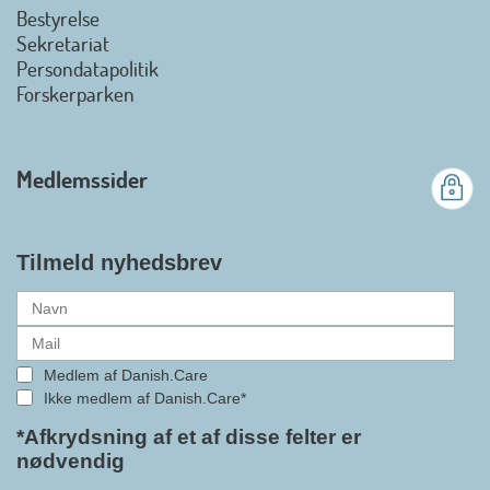
Bestyrelse
Det er en stor glæde, at
Sekretariat
Danish.Care fra den 01. juli 2026
Persondatapolitik
officielt kan kalde sig for
Forskerparken
medlemsforening i DI - Dansk
Industri. Samarbejdet skal styrke
branchens politiske
Medlemssider
gennemslagskraft og skabe
bedre vilkår for virksomheder
inden for velfærdsteknologi og
hjælpemidler samt give
Tilmeld nyhedsbrev
medlemmerne adgang til en
række nye individuelle
medlemsservices leveret af DI. At
alle formaliteterne nu er på plads
Medlem af Danish.Care
i samarbejdet mellem
Ikke medlem af Danish.Care*
Danish.Care og DI glæder
bestyrelsesleder i Danish.Care,
*Afkrydsning af et af disse felter er
nødvendig
Claus Ipsen. Han betragter
indlemmelsen i DI som en