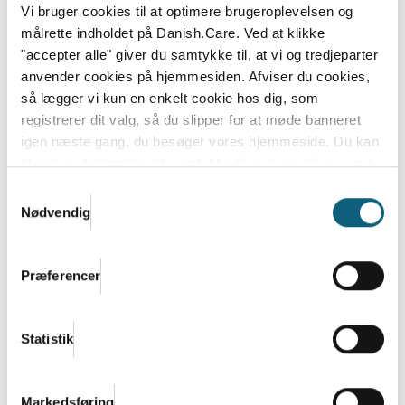
Vi bruger cookies til at optimere brugeroplevelsen og
målrette indholdet på Danish.Care. Ved at klikke
"accepter alle" giver du samtykke til, at vi og tredjeparter
anvender cookies på hjemmesiden. Afviser du cookies,
så lægger vi kun en enkelt cookie hos dig, som
registrerer dit valg, så du slipper for at møde banneret
igen næste gang, du besøger vores hjemmeside. Du kan
til enhver tid trække dit samtykke til cookies tilbage ved
at nulstille cookieindstillinger i din browser.
Læs hele
Samtykkevalg
Danish.Cares privatlivs- og cookiepolitik
Nødvendig
Ny retning for Danish.Care
Præferencer
Danish.Cares direktør, Naomi Pagh, har opsagt sin
stilling og Helle Pedersen er ny...
Statistik
Læs mere
Markedsføring