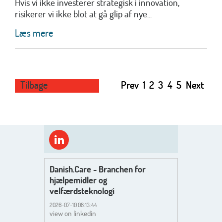
Hvis vi ikke investerer strategisk i innovation,
risikerer vi ikke blot at gå glip af nye...
Læs mere
Tilbage
Prev
1
2
3
4
5
Next
Danish.Care - Branchen for
hjælpemidler og
velfærdsteknologi
2026-07-10 08:13:44
view on linkedin