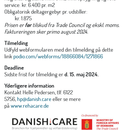
service: kr. 6.400 pr. m2
Obligatorisk deltagergebyr pr. udstiller:
kr. 1.875
Prisen er
før
tilskud fra Trade Council og ekskl. moms.
Faktureringen sker primo august 2024.
Tilmelding
Udfyld webformularen med din tilmelding på dette
link
podio.com/webforms/18866084/1271866
Deadline
Sidste frist for tilmelding er
d. 15. maj 2024.
Yderligere information
Kontakt Helle Pedersen, tlf. 6122
5756,
hp@danish.care
eller se mere
på
www.rehacare.de