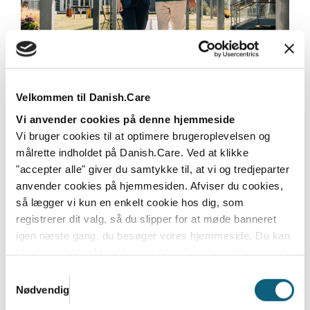
Ny undersøgelse: Udbredelse og brug af
velfærdsteknologi er vigtigt i de danske
Velkommen til Danish.Care
kommuner – men vi har ikke tid
Vi anvender cookies på denne hjemmeside
I en ny undersøgelse peger store dele af det
Vi bruger cookies til at optimere brugeroplevelsen og
kommunale landskab på, at udbredelse og brug af...
målrette indholdet på Danish.Care. Ved at klikke
"accepter alle" giver du samtykke til, at vi og tredjeparter
Læs mere
anvender cookies på hjemmesiden. Afviser du cookies,
så lægger vi kun en enkelt cookie hos dig, som
registrerer dit valg, så du slipper for at møde banneret
igen næste gang, du besøger vores hjemmeside. Du kan
til enhver tid trække dit samtykke til cookies tilbage ved
at nulstille cookieindstillinger i din browser.
Læs hele
Samtykkevalg
Danish.Cares privatlivs- og cookiepolitik
Nødvendig