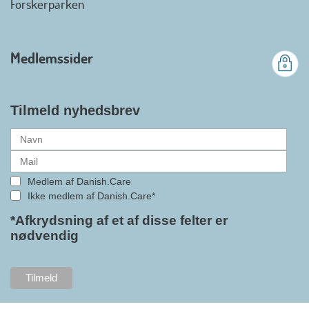
Forskerparken
medlemsforening i DI - Dansk
Industri. Samarbejdet skal styrke
branchens politiske
Medlemssider
gennemslagskraft og skabe
bedre vilkår for virksomheder
inden for velfærdsteknologi og
hjælpemidler samt give
Tilmeld nyhedsbrev
medlemmerne adgang til en
række nye individuelle
medlemsservices leveret af DI. At
alle formaliteterne nu er på plads
Medlem af Danish.Care
i samarbejdet mellem
Ikke medlem af Danish.Care*
Danish.Care og DI glæder
bestyrelsesleder i Danish.Care,
*Afkrydsning af et af disse felter er
nødvendig
Claus Ipsen. Han betragter
indlemmelsen i DI som en
fremtidssikring af Danish.Care,
som både er med til at styrke
brancheforeningen i sig selv,