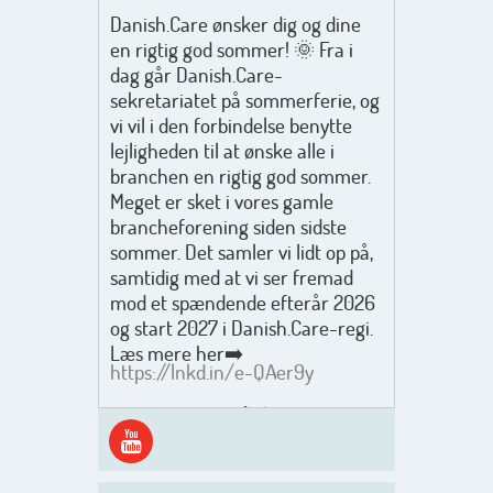
Danish.Care ønsker dig og dine
en rigtig god sommer! 🌞 Fra i
dag går Danish.Care-
sekretariatet på sommerferie, og
vi vil i den forbindelse benytte
lejligheden til at ønske alle i
branchen en rigtig god sommer.
Meget er sket i vores gamle
brancheforening siden sidste
sommer. Det samler vi lidt op på,
samtidig med at vi ser fremad
mod et spændende efterår 2026
og start 2027 i Danish.Care-regi.
Læs mere her➡️
https://lnkd.in/e-QAer9y
Men inden det går løs med en
spændende og aktivt
efterårsæson, så går turen først
ud i solen, ned til vandet og ind i