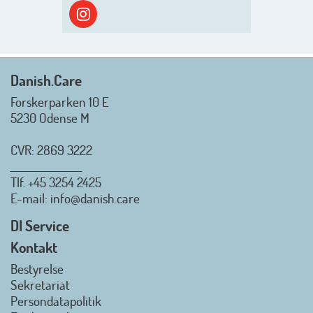
skyggen igen. Danish.Care holder
sommerlukket i uge 29 + 30.
Rigtig god sommer til jer alle 😎
Mvh. Anders, Helle og Malthe
Danish.Care
Forskerparken 10 E
5230 Odense M
CVR: 2869 3222
_________________
Tlf.
+45 3254 2425
Danish.Care - Branchen for
E-mail
: info@danish.care
hjælpemidler og
velfærdsteknologi
DI Service
2026-07-02 08:20:06
Kontakt
view on linkedin
Bestyrelse
Det er en stor glæde, at
Sekretariat
Danish.Care fra den 01. juli 2026
Persondatapolitik
officielt kan kalde sig for