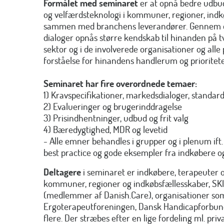
Formålet med seminaret
er at opnå bedre udbu
og velfærdsteknologi i kommuner, regioner, indk
sammen med branchens leverandører. Gennem o
dialoger opnås større kendskab til hinanden på tv
sektor og i de involverede organisationer og alle 
forståelse for hinandens handlerum og prioritete
Seminaret har fire overordnede temaer:
1) Kravspecifikationer, markedsdialoger, standar
2) Evalueringer og brugerinddragelse
3) Prisindhentninger, udbud og frit valg
4) Bæredygtighed, MDR og levetid
- Alle emner behandles i grupper og i plenum if
best practice og gode eksempler fra indkøbere o
Deltagere
i seminaret er indkøbere, terapeuter 
kommuner, regioner og indkøbsfællesskaber, SKI
(medlemmer af Danish.Care), organisationer som 
Ergoterapeutforeningen, Dansk Handicapforbun
flere. Der stræbes efter en lige fordeling ml. priva