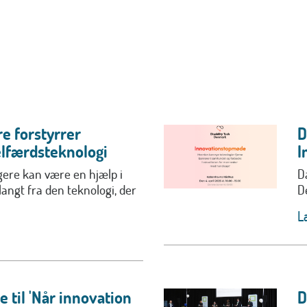
e forstyrrer
D
lfærdsteknologi
I
ere kan være en hjælp i
D
langt fra den teknologi, der
D
L
 til 'Når innovation
D