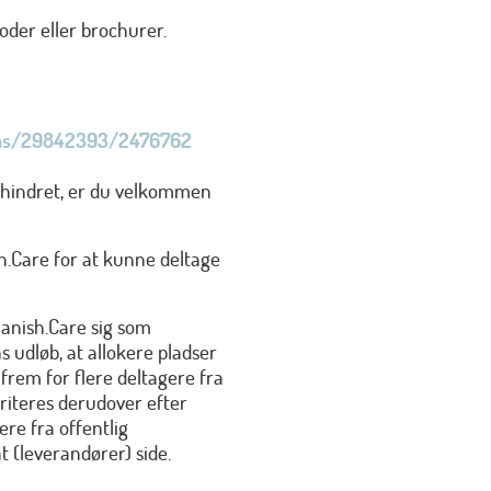
der eller brochurer.
ms/29842393/2476762
orhindret, er du velkommen
h.Care for at kunne deltage
Danish.Care sig som
s udløb, at allokere pladser
 frem for flere deltagere fra
iteres derudover efter
gere fra offentlig
 (leverandører) side.