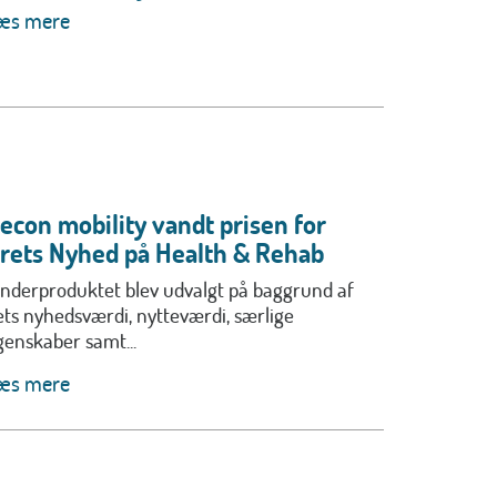
æs mere
econ mobility vandt prisen for
rets Nyhed på Health & Rehab
inderproduktet blev udvalgt på baggrund af
ets nyhedsværdi, nytteværdi, særlige
genskaber samt...
æs mere