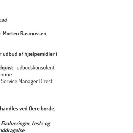
mad
v. Morten Rasmussen
,
r udbud af hjælpemidler i
dquist
, udbudskonsulent
mmune
& Service Manager Direct
andles ved flere borde.
 Evalueringer, tests og
nddragelse