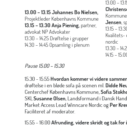
13.00 – 13.1
Christens
13.00 – 13.15 Johannes Bo Nielsen,
Kommune
Projektleder Københavns Kommune
Jensen
, 
13.15 – 13.30 Anja Piening,
partner,
13.15 – 13.
advokat NP Advokater
Kvalitets-
13.30 – 14.25 Drøftelse i grupper
nordic
14.30 – 14.45 Opsamling i plenum
13.30 – 14.
14.15 – 15
Pause 15.00 – 15.30
15.30 - 15.55
Hvordan kommer vi videre samme
drøftelse i en bløde sofa på scenen ml.
Didde Neu
Centerchef Københavns Kommune,
Sofia Stokh
SKI,
Susanne Olsen
, Landsformand i Dansk Hand
Market Access Lead Winncare Nordic og
Per Kre
Faciliteret af moderator.
15.55 – 16.00
Afrunding, videre skridt og tak for 