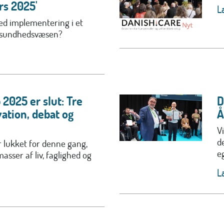
rs 2025'
L
ed implementering i et
sundhedsvæsen?
2025 er slut: Tre
D
ation, debat og
Å
V
d
r lukket for denne gang,
e
asser af liv, faglighed og
L