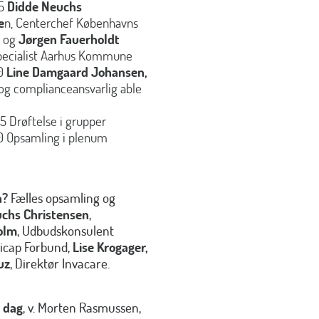
5
Didde Neuchs
e
n, Centerchef Københavns
 og
Jørgen Fauerholdt
specialist Aarhus Kommune
30
Line Damgaard Johansen,
 og complianceansvarlig able
25 Drøftelse i grupper
.00 Opsamling i plenum
n?
Fælles opsamling og
chs Christensen
,
olm
, Udbudskonsulent
icap Forbund,
Lise Krogager,
uz
, Direktør Invacare.
i dag
, v. Morten Rasmussen,