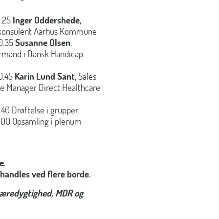
0.25
Inger Oddershede,
konsulent Aarhus Kommune
10.35
Susanne Olsen
,
rmand i Dansk Handicap
10.45
Karin Lund Sant
, Sales
ce Manager Direct Healthcare
1.40 Drøftelse i grupper
12.00 Opsamling i plenum
e.
andles ved flere borde.
Bæredygtighed, MDR og