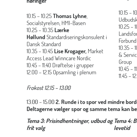
høringer
10.15 – 1
10.15 – 10.25
Thomas Lyhne
,
Udbuds
Socialstyrelsen, HMI-Basen
10.25 – 
10.25 – 10.35
Lærke
Landsfo
Høllund
Standardiseringskonsulent i
Forbund
Dansk Standard
10.35 – 
10.35 – 10.45
Lise Krogager,
Market
& Servi
Access Lead Winncare Nordic
Group
10.45 – 11.40 Drøftelse i grupper
10.45 – 1
12.00 – 12.15 Opsamling i plenum
11.45 – 
Frokost 12.15 – 13.00
13.00 – 15.00
2. Runde i to spor ved mindre bord
Deltagerne vælger spor og samme tema kan beh
Tema 3: Prisindhentninger, udbud og
Tema 4: 
frit valg
levetid