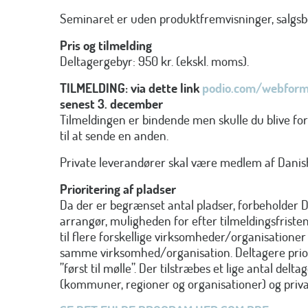
Seminaret er uden produktfremvisninger, salgsbo
Pris og tilmelding
Deltagergebyr: 950 kr. (ekskl. moms).
TILMELDING: via dette link
podio.com/webfor
senest 3. december
Tilmeldingen er bindende men skulle du blive f
til at sende en anden.
Private leverandører skal være medlem af Danis
Prioritering af pladser
Da der er begrænset antal pladser, forbeholder 
arrangør, muligheden for efter tilmeldingsfristen
til flere forskellige virksomheder/organisationer
samme virksomhed/organisation. Deltagere prior
”først til mølle”. Der tilstræbes et lige antal delta
(kommuner, regioner og organisationer) og privat