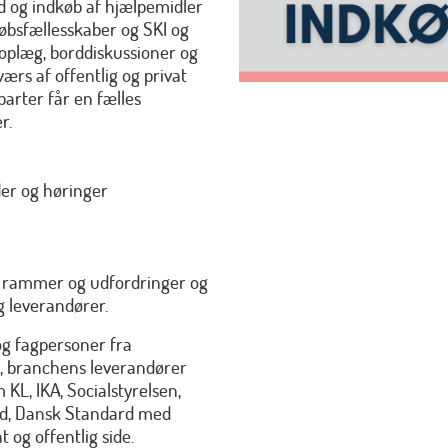
d og indkøb af hjælpemidler
øbsfællesskaber og SKI og
plæg, borddiskussioner og
ærs af offentlig og privat
parter får en fælles
r.
der og høringer
t. rammer og udfordringer og
g leverandører.
og fagpersoner fra
, branchens leverandører
KL, IKA, Socialstyrelsen,
d, Dansk Standard med
t og offentlig side.