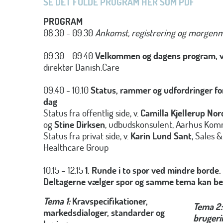
SE DET FULDE PROGRAM HER SOM PDF
PROGRAM
08.30 - 09.30
Ankomst, registrering og morgen
09.30 - 09.40
Velkommen og dagens
program, 
direktør Danish.Care
09.40 - 10.10
Status, rammer og udfordringer fo
dag
Status fra offentlig side, v.
Camilla Kjellerup Nor
og
Stine Dirksen
, udbudskonsulent, Aarhus Ko
Status fra privat side, v.
Karin Lund Sant
, Sales 
Healthcare Group
10.15 – 12.15
1. Runde i to spor ved mindre borde.
Deltagerne vælger spor og samme tema kan beh
Tema 1:
Kravspecifikationer,
Tema 2:
markedsdialoger, standarder og
brugeri