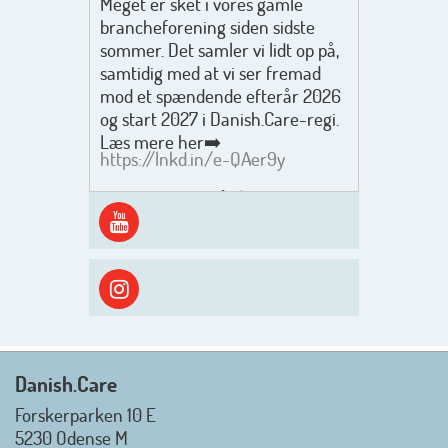
Meget er sket i vores gamle
brancheforening siden sidste
sommer. Det samler vi lidt op på,
samtidig med at vi ser fremad
mod et spændende efterår 2026
og start 2027 i Danish.Care-regi.
Læs mere her➡️
https://lnkd.in/e-QAer9y
Men inden det går løs med en
spændende og aktivt
efterårsæson, så går turen først
ud i solen, ned til vandet og ind i
skyggen igen. Danish.Care holder
sommerlukket i uge 29 + 30.
Rigtig god sommer til jer alle 😎
Mvh. Anders, Helle og Malthe
Danish.Care
Forskerparken 10 E
5230 Odense M