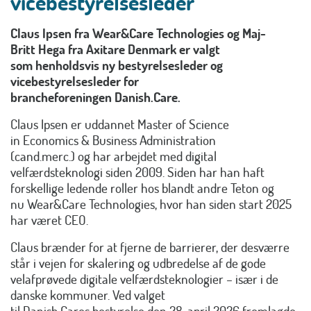
vicebestyrelsesleder
Claus Ipsen fra Wear&Care Technologies og Maj-
Britt Hega fra Axitare Denmark er valgt
som henholdsvis ny bestyrelsesleder og
vicebestyrelsesleder for
brancheforeningen Danish.Care.
Claus Ipsen er uddannet Master of Science
in Economics & Business Administration
(cand.merc.) og har arbejdet med digital
velfærdsteknologi siden 2009. Siden har han haft
forskellige ledende roller hos blandt andre Teton og
nu Wear&Care Technologies, hvor han siden start 2025
har været CEO.
Claus brænder for at fjerne de barrierer, der desværre
står i vejen for skalering og udbredelse af de gode
velafprøvede digitale velfærdsteknologier – især i de
danske kommuner. Ved valget
til Danish.Cares bestyrelse den 28. april 2026 fremlagde