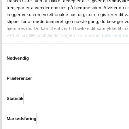
Danish.Care. Ved at klikke "accepter alle" giver du samtykke t
Læs mere
tredjeparter anvender cookies på hjemmesiden. Afviser du c
lægger vi kun en enkelt cookie hos dig, som registrerer dit va
slipper for at møde banneret igen næste gang, du besøger v
hjemmeside. Du kan til enhver tid trække dit samtykke til coo
ved at nulstille cookieindstillinger i din browser.
Læs hele Da
privatlivs- og cookiepolitik
Samtykkevalg
Nødvendig
Præferencer
Branchedag om eksport - dyk ned i
Statistik
programmet og tilmeld dig nu
Branchedag om eksport med fokus på Canada,
Storbritannien, Frankrig, Norge, Italien - og Kenya –
Markedsføring
den...