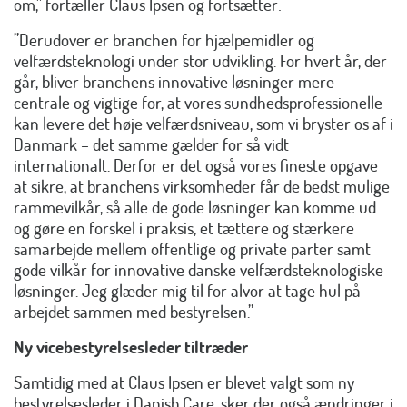
om,” fortæller Claus Ipsen og fortsætter:
”Derudover er branchen for hjælpemidler og
velfærdsteknologi under stor udvikling. For hvert år, der
går, bliver branchens innovative løsninger mere
centrale og vigtige for, at vores sundhedsprofessionelle
kan levere det høje velfærdsniveau, som vi bryster os af i
Danmark – det samme gælder for så vidt
internationalt. Derfor er det også vores fineste opgave
at sikre, at branchens virksomheder får de bedst mulige
rammevilkår, så alle de gode løsninger kan komme ud
og gøre en forskel i praksis, et tættere og stærkere
samarbejde mellem offentlige og private parter samt
gode vilkår for innovative danske velfærdsteknologiske
løsninger. Jeg glæder mig til for alvor at tage hul på
arbejdet sammen med bestyrelsen.”
Ny vicebestyrelsesleder tiltræder
Samtidig med at Claus Ipsen er blevet valgt som ny
bestyrelsesleder i Danish.Care, sker der også ændringer i