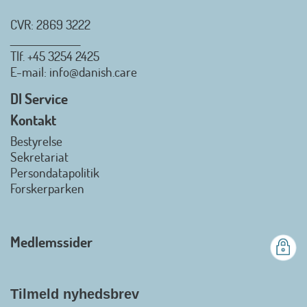
CVR: 2869 3222
_________________
Tlf.
+45 3254 2425
Danish.Care - Branchen for
E-mail
: info@danish.care
hjælpemidler og
velfærdsteknologi
DI Service
2026-07-02 08:20:06
Kontakt
view on linkedin
Bestyrelse
Det er en stor glæde, at
Sekretariat
Danish.Care fra den 01. juli 2026
Persondatapolitik
officielt kan kalde sig for
Forskerparken
medlemsforening i DI - Dansk
Industri. Samarbejdet skal styrke
branchens politiske
Medlemssider
gennemslagskraft og skabe
bedre vilkår for virksomheder
inden for velfærdsteknologi og
hjælpemidler samt give
Tilmeld nyhedsbrev