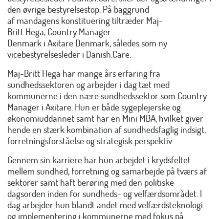
den øvrige bestyrelsestop. På baggrund
af mandagens konstituering tiltræder Maj-
Britt Hega, Country Manager
Denmark i Axitare Denmark, således som ny
vicebestyrelsesleder i Danish.Care.
Maj-Britt Hega har mange års erfaring fra
sundhedssektoren og arbejder i dag tæt med
kommunerne i den nære sundhedssektor som Country
Manager i Axitare. Hun er både sygeplejerske og
økonomiuddannet samt har en Mini MBA, hvilket giver
hende en stærk kombination af sundhedsfaglig indsigt,
forretningsforståelse og strategisk perspektiv.
Gennem sin karriere har hun arbejdet i krydsfeltet
mellem sundhed, forretning og samarbejde på tværs af
sektorer samt haft berøring med den politiske
dagsorden inden for sundheds- og velfærdsområdet. I
dag arbejder hun blandt andet med velfærdsteknologi
og implementering i kommunerne med fokus på