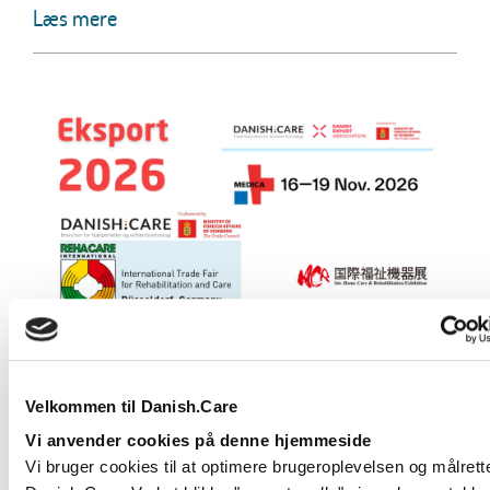
Læs mere
Eksport 2026: Kom med Danish.Care på
REHACARE og MEDICA, eller tag til
H.C.R. i Japan
Velkommen til Danish.Care
Kom med på nogle af de største eksportfremstød
Vi anvender cookies på denne hjemmeside
inden for hjælpemidler og velfærdsteknologi i 2026.
Vi bruger cookies til at optimere brugeroplevelsen og målrett