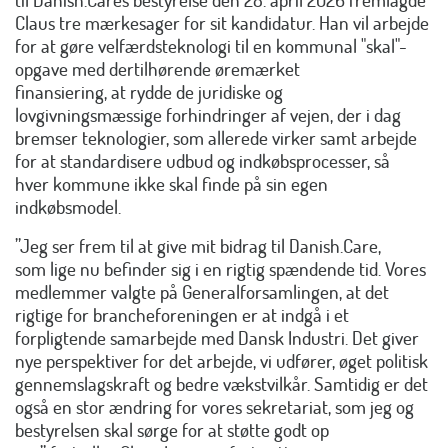
Claus tre mærkesager for sit kandidatur. Han vil arbejde
for at gøre velfærdsteknologi til en kommunal "skal"-
opgave med dertilhørende øremærket
finansiering, at rydde de juridiske og
lovgivningsmæssige forhindringer af vejen, der i dag
bremser teknologier, som allerede virker samt arbejde
for at standardisere udbud og indkøbsprocesser, så
hver kommune ikke skal finde på sin egen
indkøbsmodel.
”Jeg ser frem til at give mit bidrag til Danish.Care,
som lige nu befinder sig i en rigtig spændende tid. Vores
medlemmer valgte på
Generalforsamlingen
, at det
rigtige for brancheforeningen er at indgå i et
forpligtende samarbejde med Dansk Industri. Det giver
nye perspektiver for det arbejde, vi udfører, øget politisk
gennemslagskraft og bedre vækstvilkår. Samtidig er det
også en stor ændring for vores sekretariat, som jeg og
bestyrelsen skal sørge for at støtte godt op