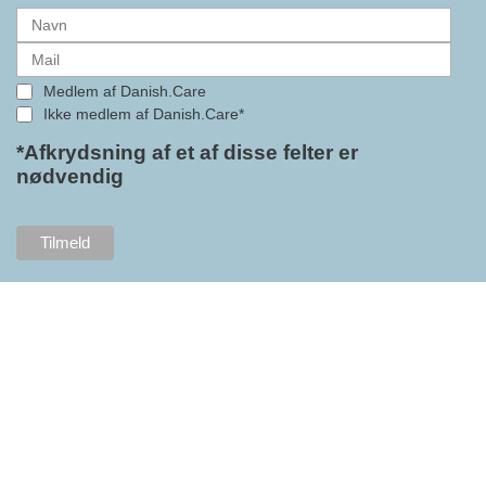
medlemmerne adgang til en
række nye individuelle
medlemsservices leveret af DI. At
alle formaliteterne nu er på plads
Medlem af Danish.Care
i samarbejdet mellem
Ikke medlem af Danish.Care*
Danish.Care og DI glæder
bestyrelsesleder i Danish.Care,
*Afkrydsning af et af disse felter er
nødvendig
Claus Ipsen. Han betragter
indlemmelsen i DI som en
fremtidssikring af Danish.Care,
som både er med til at styrke
brancheforeningen i sig selv,
men også til at styrke
foreningens mange medlemmer.
"Vores branche står midt i store
forandringer, og behovet for
investeringer i velfærdsteknologi
og hjælpemidler har aldrig været
større. Derfor er det afgørende,
at vi styrker og fremtidssikrer