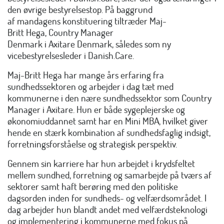
den øvrige bestyrelsestop. På baggrund
af mandagens konstituering tiltræder Maj-
Britt Hega, Country Manager
Denmark i Axitare Denmark, således som ny
vicebestyrelsesleder i Danish.Care.
Maj-Britt Hega har mange års erfaring fra
sundhedssektoren og arbejder i dag tæt med
kommunerne i den nære sundhedssektor som Country
Manager i Axitare. Hun er både sygeplejerske og
økonomiuddannet samt har en Mini MBA, hvilket giver
hende en stærk kombination af sundhedsfaglig indsigt,
forretningsforståelse og strategisk perspektiv.
Gennem sin karriere har hun arbejdet i krydsfeltet
mellem sundhed, forretning og samarbejde på tværs af
sektorer samt haft berøring med den politiske
dagsorden inden for sundheds- og velfærdsområdet. I
dag arbejder hun blandt andet med velfærdsteknologi
og implementering i kommunerne med fokus på