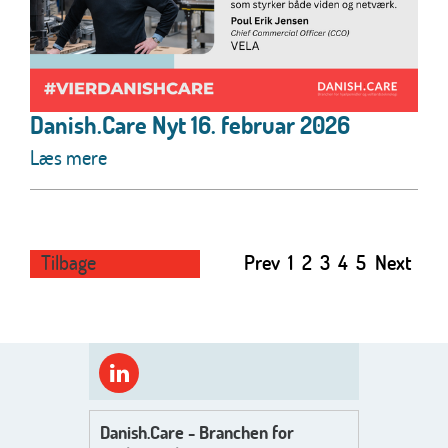
Danish.Care Nyt 16. februar 2026
Læs mere
Tilbage
Prev
1
2
3
4
5
Next
Danish.Care - Branchen for