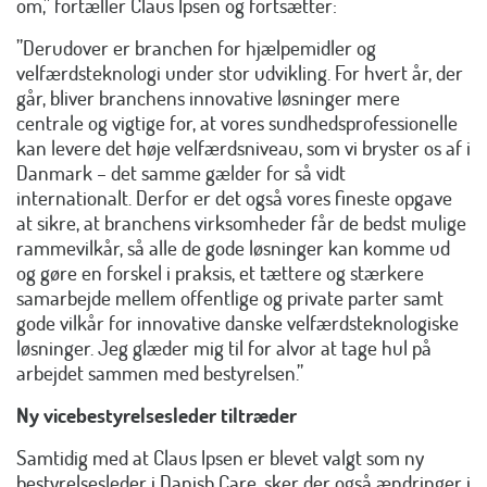
om,” fortæller Claus Ipsen og fortsætter:
”Derudover er branchen for hjælpemidler og
velfærdsteknologi under stor udvikling. For hvert år, der
går, bliver branchens innovative løsninger mere
centrale og vigtige for, at vores sundhedsprofessionelle
kan levere det høje velfærdsniveau, som vi bryster os af i
Danmark – det samme gælder for så vidt
internationalt. Derfor er det også vores fineste opgave
at sikre, at branchens virksomheder får de bedst mulige
rammevilkår, så alle de gode løsninger kan komme ud
og gøre en forskel i praksis, et tættere og stærkere
samarbejde mellem offentlige og private parter samt
gode vilkår for innovative danske velfærdsteknologiske
løsninger. Jeg glæder mig til for alvor at tage hul på
arbejdet sammen med bestyrelsen.”
Ny vicebestyrelsesleder tiltræder
Samtidig med at Claus Ipsen er blevet valgt som ny
bestyrelsesleder i Danish.Care, sker der også ændringer i