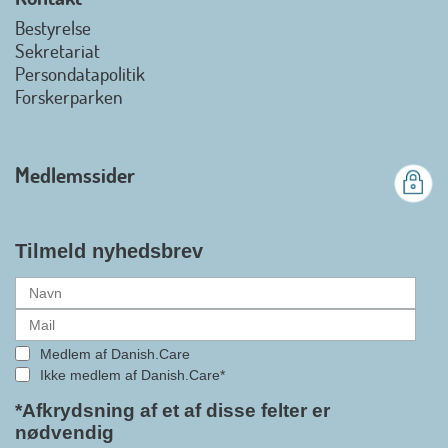
view on linkedin
Bestyrelse
Det er en stor glæde, at
Sekretariat
Danish.Care fra den 01. juli 2026
Persondatapolitik
officielt kan kalde sig for
Forskerparken
medlemsforening i DI - Dansk
Industri. Samarbejdet skal styrke
branchens politiske
Medlemssider
gennemslagskraft og skabe
bedre vilkår for virksomheder
inden for velfærdsteknologi og
hjælpemidler samt give
Tilmeld nyhedsbrev
medlemmerne adgang til en
række nye individuelle
medlemsservices leveret af DI. At
alle formaliteterne nu er på plads
Medlem af Danish.Care
i samarbejdet mellem
Ikke medlem af Danish.Care*
Danish.Care og DI glæder
bestyrelsesleder i Danish.Care,
*Afkrydsning af et af disse felter er
nødvendig
Claus Ipsen. Han betragter