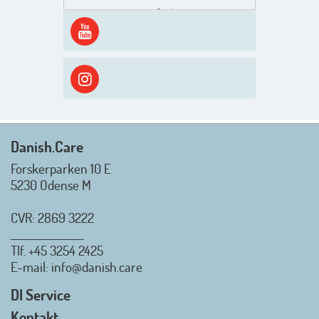
Men inden det går løs med en
spændende og aktivt
efterårsæson, så går turen først
ud i solen, ned til vandet og ind i
skyggen igen. Danish.Care holder
sommerlukket i uge 29 + 30.
Rigtig god sommer til jer alle 😎
Mvh. Anders, Helle og Malthe
Danish.Care
Forskerparken 10 E
5230 Odense M
CVR: 2869 3222
_________________
Tlf.
+45 3254 2425
Danish.Care - Branchen for
E-mail
: info@danish.care
hjælpemidler og
velfærdsteknologi
DI Service
2026-07-02 08:20:06
Kontakt