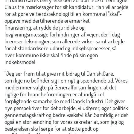
Claus tre mærkesager for sit kandidatur. Han vil arbejde
for at gøre velfærdsteknologi til en kommunal "skal"-
opgave med dertilhørende øremærket
finansiering, at rydde de juridiske og
lovgivningsmæssige forhindringer af vejen, der i dag
bremser teknologier, som allerede virker samt arbejde
for at standardisere udbud og indkøbsprocesser, så
hver kommune ikke skal finde på sin egen
indkøbsmodel.
”Jeg ser frem til at give mit bidrag til Danish.Care,
som lige nu befinder sig i en rigtig spændende tid. Vores
medlemmer valgte på
Generalforsamlingen
, at det
rigtige for brancheforeningen er at indgå i et
forpligtende samarbejde med Dansk Industri. Det giver
nye perspektiver for det arbejde, vi udfører, øget politisk
gennemslagskraft og bedre vækstvilkår. Samtidig er det
også en stor ændring for vores sekretariat, som jeg og
bestyrelsen skal sørge for at støtte godt op