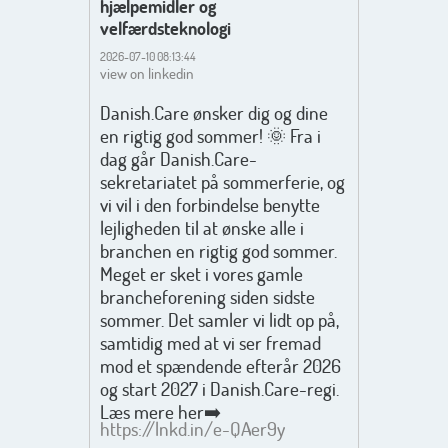
hjælpemidler og
velfærdsteknologi
2026-07-10 08:13:44
view on linkedin
Danish.Care ønsker dig og dine
en rigtig god sommer! 🌞 Fra i
dag går Danish.Care-
sekretariatet på sommerferie, og
vi vil i den forbindelse benytte
lejligheden til at ønske alle i
branchen en rigtig god sommer.
Meget er sket i vores gamle
brancheforening siden sidste
sommer. Det samler vi lidt op på,
samtidig med at vi ser fremad
mod et spændende efterår 2026
og start 2027 i Danish.Care-regi.
Læs mere her➡️
https://lnkd.in/e-QAer9y