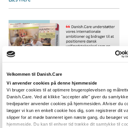
Velkommen til Danish.Care
Vi anvender cookies på denne hjemmeside
#VIERDANISHCARE: Derfor er
Vi bruger cookies til at optimere brugeroplevelsen og målrett
Handigood medlem af Danish.Care
Danish.Care. Ved at klikke "accepter alle" giver du samtykke t
Handigood er medlem af Danish.Care for at styrke
tredjeparter anvender cookies på hjemmesiden. Afviser du c
rammerne for dansk velfærdsteknologi, og for at...
lægger vi kun en enkelt cookie hos dig, som registrerer dit va
slipper for at møde banneret igen næste gang, du besøger v
Læs mere
hjemmeside. Du kan til enhver tid trække dit samtykke til coo