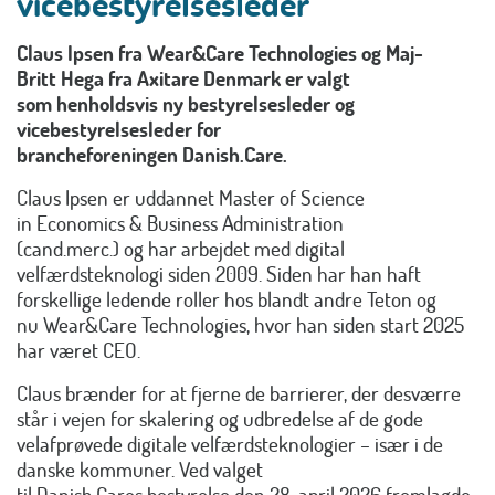
vicebestyrelsesleder
Claus Ipsen fra Wear&Care Technologies og Maj-
Britt Hega fra Axitare Denmark er valgt
som henholdsvis ny bestyrelsesleder og
vicebestyrelsesleder for
brancheforeningen Danish.Care.
Claus Ipsen er uddannet Master of Science
in Economics & Business Administration
(cand.merc.) og har arbejdet med digital
velfærdsteknologi siden 2009. Siden har han haft
forskellige ledende roller hos blandt andre Teton og
nu Wear&Care Technologies, hvor han siden start 2025
har været CEO.
Claus brænder for at fjerne de barrierer, der desværre
står i vejen for skalering og udbredelse af de gode
velafprøvede digitale velfærdsteknologier – især i de
danske kommuner. Ved valget
til Danish.Cares bestyrelse den 28. april 2026 fremlagde