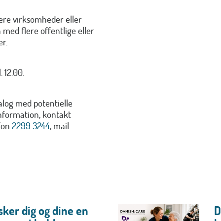
lere virksomheder eller
med flere offentlige eller
er.
 12.00.
alog med potentielle
nformation, kontakt
efon
2299 3244
, mail
ker dig og dine en
D