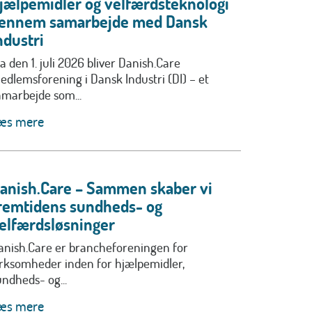
jælpemidler og velfærdsteknologi
ennem samarbejde med Dansk
ndustri
a den 1. juli 2026 bliver Danish.Care
edlemsforening i Dansk Industri (DI) – et
amarbejde som...
æs mere
anish.Care – Sammen skaber vi
remtidens sundheds- og
elfærdsløsninger
anish.Care er brancheforeningen for
irksomheder inden for hjælpemidler,
undheds- og...
æs mere