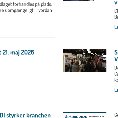
v
laget forhandles på plads,
ære uomgængeligt: Hvordan
C
B
L
 21. maj 2026
S
V
D
C
ko
L
 DI styrker branchen
G