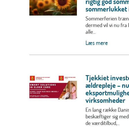
rigtig god somm
sommerlukket i
Sommerferien trænge
dermed vil vi nu fra
alle...
Læs mere
Tjekkiet invest
ældrepleje – n
eksportmulighe
virksomheder
En lang række Dan
beskæftiger sig med
de værditilbud,...