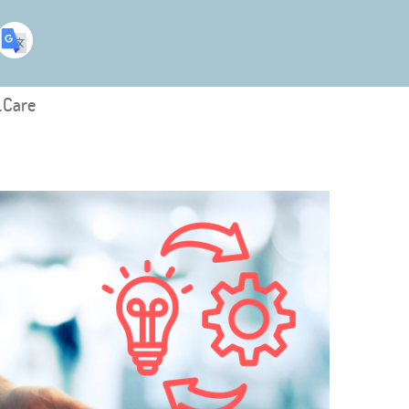
.Care