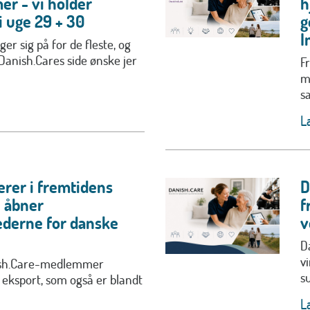
er - vi holder
h
 uge 29 + 30
g
I
r sig på for de fleste, og
 Danish.Cares side ønske jer
Fr
m
s
L
erer i fremtidens
D
u åbner
f
derne for danske
v
D
v
ish.Care-medlemmer
s
 eksport, som også er blandt
L