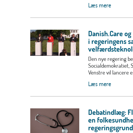
Læs mere
Danish.Care og 
i regeringens s
velfærdsteknol
Den nye regering be
Socialdemokratiet, 
Venstre vil lancere en
Læs mere
Debatindlæg: F
en folkesundhe
regeringsgrund