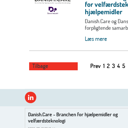
for velfærdstek
hjælpemidler
Danish.Care og Dansk
forpligtende samarbe
Læs mere
Tilbage
Prev
1
2
3
4
5
Danish.Care - Branchen for hjælpemidler og
velfærdsteknologi