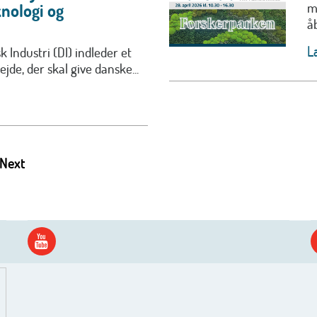
m
nologi og
å
L
 Industri (DI) indleder et
jde, der skal give danske...
Next