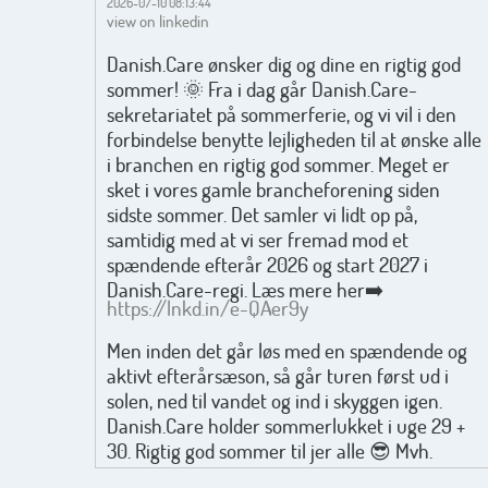
2026-07-10 08:13:44
view on linkedin
Danish.Care ønsker dig og dine en rigtig god
sommer! 🌞 Fra i dag går Danish.Care-
sekretariatet på sommerferie, og vi vil i den
forbindelse benytte lejligheden til at ønske alle
i branchen en rigtig god sommer. Meget er
sket i vores gamle brancheforening siden
sidste sommer. Det samler vi lidt op på,
samtidig med at vi ser fremad mod et
spændende efterår 2026 og start 2027 i
Danish.Care-regi. Læs mere her➡️
https://lnkd.in/e-QAer9y
Men inden det går løs med en spændende og
aktivt efterårsæson, så går turen først ud i
solen, ned til vandet og ind i skyggen igen.
Danish.Care holder sommerlukket i uge 29 +
30. Rigtig god sommer til jer alle 😎 Mvh.
Anders, Helle og Malthe