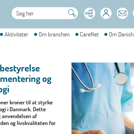
Aktiviteter
Om branchen
CareNet
Om Danish
estyrelse
lementering og
ogi
er kroner til at styrke
ogi i Danmark. Dette
og anvendelsen af
den og livskvaliteten for