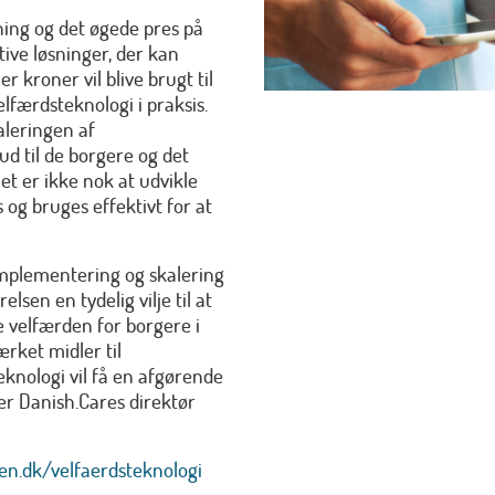
ning og det øgede pres på
ive løsninger, der kan
 kroner vil blive brugt til
færdsteknologi i praksis.
leringen af
ud til de borgere og det
t er ikke nok at udvikle
 og bruges effektivt for at
 implementering og skalering
sen en tydelig vilje til at
e velfærden for borgere i
rket midler til
knologi vil få en afgørende
ger Danish.Cares direktør
en.dk/velfaerdsteknologi