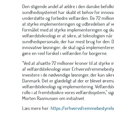
Den stigende andel af ældre i den danske befolk
sundhedssystemet har skabt et behov for innovat
understøtte og forbedre velfærden. De 72 millioner
at styrke implementeringen og udbredelsen af vel
Formålet med at styrke implementeringen og ska
velfærdsteknologi er at sikre, at teknologien når 
sundhedspersonale, der har mest brug for den. De
innovative løsninger; de skal også implementeres
gøre en reel forskel i velfærden for borgerne.
"Ved at afsætte 72 millioner kroner til at styrke
af velfærdsteknologi viser Erhvervsfremmebestyrel
investere i de nødvendige løsninger, der kan sikr
Danmark. Det er glædeligt at der er blevet øremæ
velfærdsteknologi og implementering. Velfærdste
rolle i at fremtidssikre vores velfærdssystem,” si
Morten Rasmussen om initiativet.
Læs mere her:
https://erhvervsfremmebestyrels