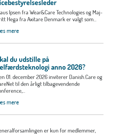
icebestyrelsesleder
laus Ipsen fra Wear&Care Technologies og Maj-
ritt Hega fra Axitare Denmark er valgt som...
æs mere
kal du udstille på
elfærdsteknologi anno 2026?
en 01. december 2026 inviterer Danish.Care og
areNet til den årligt tilbagevendende
nference,...
æs mere
eneralforsamlingen er kun for medlemmer,