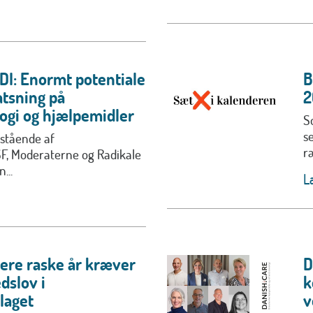
DI: Enormt potentiale
B
atsning på
2
ogi og hjælpemidler
S
s
stående af
r
SF, Moderaterne og Radikale
...
L
lere raske år kræver
D
dslov i
k
laget
v