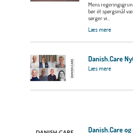
Mens regeringsgrund
bør ét spørgsmål v
sørger vi...
Læs mere
Danish.Care Nyt
Læs mere
Danish.Care og