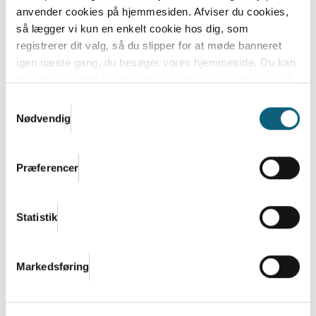
anvender cookies på hjemmesiden. Afviser du cookies,
så lægger vi kun en enkelt cookie hos dig, som
registrerer dit valg, så du slipper for at møde banneret
Danish.Care Nyt 29. oktober 2025
igen næste gang, du besøger vores hjemmeside. Du kan
Læs mere
til enhver tid trække dit samtykke til cookies tilbage ved
at nulstille cookieindstillinger i din browser.
Læs hele
Samtykkevalg
Danish.Cares privatlivs- og cookiepolitik
Nødvendig
Præferencer
Statistik
Markedsføring
Ny afprøvningsordning for
aktivitetshjælpemidler - kom til