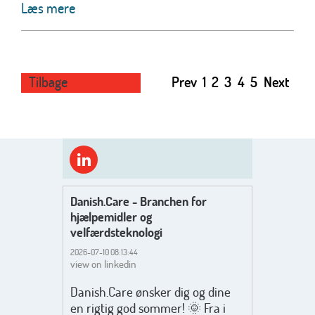
Læs mere
Tilbage
Prev
1
2
3
4
5
Next
Danish.Care - Branchen for
hjælpemidler og
velfærdsteknologi
2026-07-10 08:13:44
view on linkedin
Danish.Care ønsker dig og dine
en rigtig god sommer! 🌞 Fra i