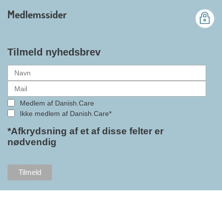
branchens politiske
Medlemssider
gennemslagskraft og skabe
bedre vilkår for virksomheder
inden for velfærdsteknologi og
hjælpemidler samt give
Tilmeld nyhedsbrev
medlemmerne adgang til en
række nye individuelle
medlemsservices leveret af DI. At
alle formaliteterne nu er på plads
Medlem af Danish.Care
i samarbejdet mellem
Ikke medlem af Danish.Care*
Danish.Care og DI glæder
bestyrelsesleder i Danish.Care,
*Afkrydsning af et af disse felter er
nødvendig
Claus Ipsen. Han betragter
indlemmelsen i DI som en
fremtidssikring af Danish.Care,
som både er med til at styrke
brancheforeningen i sig selv,
men også til at styrke
foreningens mange medlemmer.