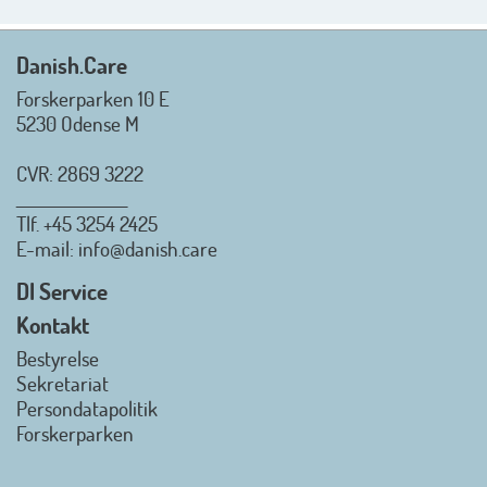
Rigtig god sommer til jer alle 😎
Mvh. Anders, Helle og Malthe
Danish.Care
Forskerparken 10 E
5230 Odense M
CVR: 2869 3222
_________________
Tlf.
+45 3254 2425
Danish.Care - Branchen for
E-mail
: info@danish.care
hjælpemidler og
velfærdsteknologi
DI Service
2026-07-02 08:20:06
Kontakt
view on linkedin
Bestyrelse
Det er en stor glæde, at
Sekretariat
Danish.Care fra den 01. juli 2026
Persondatapolitik
officielt kan kalde sig for
Forskerparken
medlemsforening i DI - Dansk
Industri. Samarbejdet skal styrke