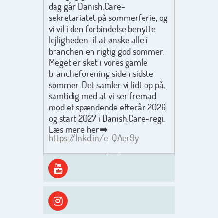
dag går Danish.Care-
sekretariatet på sommerferie, og
vi vil i den forbindelse benytte
lejligheden til at ønske alle i
branchen en rigtig god sommer.
Meget er sket i vores gamle
brancheforening siden sidste
sommer. Det samler vi lidt op på,
samtidig med at vi ser fremad
mod et spændende efterår 2026
og start 2027 i Danish.Care-regi.
Læs mere her➡️
https://lnkd.in/e-QAer9y
Men inden det går løs med en
spændende og aktivt
efterårsæson, så går turen først
ud i solen, ned til vandet og ind i
skyggen igen. Danish.Care holder
sommerlukket i uge 29 + 30.