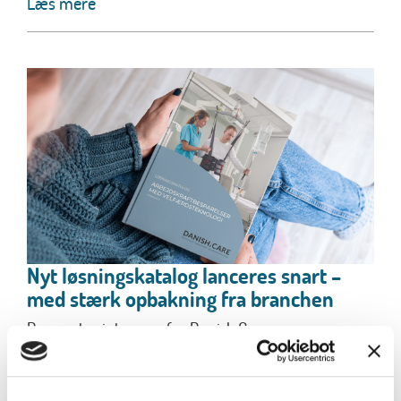
Læs mere
Nyt løsningskatalog lanceres snart –
med stærk opbakning fra branchen
Der er stor interesse for Danish.Cares
løsningskatalog – både blandt de virksomheder, der
bidrager...