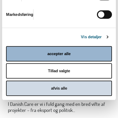
Læs mere
Markedsføring
Vis detaljer
accepter alle
Tillad valgte
Fra eksportforening til brancheforening
med bred vifte af tilbud - bliv klogere
afvis alle
på Danish.Care
I Danish.Care er vi i fuld gang med en bred vifte af
projekter – fra eksport og politisk...