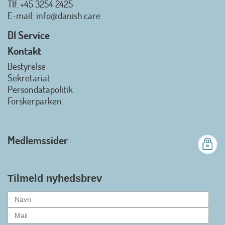
Tlf.
+45 3254 2425
Danish.Care - Branchen for
E-mail
: info@danish.care
hjælpemidler og
velfærdsteknologi
DI Service
2026-07-02 08:20:06
Kontakt
view on linkedin
Bestyrelse
Det er en stor glæde, at
Sekretariat
Danish.Care fra den 01. juli 2026
Persondatapolitik
officielt kan kalde sig for
Forskerparken
medlemsforening i DI - Dansk
Industri. Samarbejdet skal styrke
branchens politiske
Medlemssider
gennemslagskraft og skabe
bedre vilkår for virksomheder
inden for velfærdsteknologi og
hjælpemidler samt give
Tilmeld nyhedsbrev
medlemmerne adgang til en
række nye individuelle
medlemsservices leveret af DI. At
alle formaliteterne nu er på plads