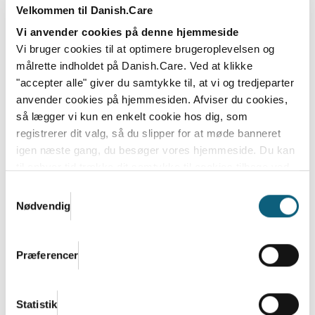
Læs mere
Velkommen til Danish.Care
Vi anvender cookies på denne hjemmeside
Vi bruger cookies til at optimere brugeroplevelsen og
målrette indholdet på Danish.Care. Ved at klikke
"accepter alle" giver du samtykke til, at vi og tredjeparter
anvender cookies på hjemmesiden. Afviser du cookies,
så lægger vi kun en enkelt cookie hos dig, som
registrerer dit valg, så du slipper for at møde banneret
igen næste gang, du besøger vores hjemmeside. Du kan
til enhver tid trække dit samtykke til cookies tilbage ved
at nulstille cookieindstillinger i din browser.
Læs hele
Samtykkevalg
Danish.Cares privatlivs- og cookiepolitik
Nødvendig
Regeringens finanslovforslag 2026:
Velfærdsteknologi som 1 af 3 prioriteter
på ældreområdet
Præferencer
Velfærdsteknologi er blandt de tre nye prioriteter på
ældreområdet i regeringens finanslovforslag...
Statistik