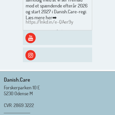
mod et spændende efterår 2026
og start 2027 i Danish.Care-regi.
Læs mere her➡️
https://lnkd.in/e-QAer9y
Men inden det går løs med en
spændende og aktivt
efterårsæson, så går turen først
ud i solen, ned til vandet og ind i
skyggen igen. Danish.Care holder
sommerlukket i uge 29 + 30.
Rigtig god sommer til jer alle 😎
Mvh. Anders, Helle og Malthe
Danish.Care
Forskerparken 10 E
5230 Odense M
CVR: 2869 3222
_________________